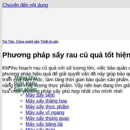
Chuyển đến nội dung
Tin Tức
,
Công nghệ sấy
,
Thiết bị sấy
Phương pháp sấy rau củ quả tốt hiện
Khi thu hoạch rau củ quả với số lượng lớn, việc bảo quản 
phương pháp hiệu quả để giải quyết vấn đề này giúp bảo
Trang chủ
triển của nấm mốc, làm tăng thời gian bảo quản sản phẩm.
Giới thiệu
nâng cao chất lượng thực phẩm. Vậy nên bạn đang tìm giải
Sản phẩm
lựa chọn phương pháp sấy phù hợp nhất cho mình nhé!
Máy sấy lạnh
Máy sấy thăng hoa
Máy sấy thực phẩm
Máy sấy vĩ ngang
Máy sấy thùng quay
Máy sấy băng tải
Máy sấy tháp