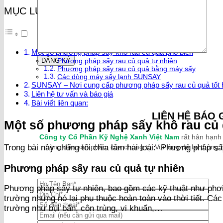
MỤC LỤC
Một số phương pháp sấy khô rau củ quả phổ biến
Phương pháp sấy rau củ quả tự nhiên
Phương pháp sấy rau củ quả bằng máy sấy
Các dòng máy sấy lạnh SUNSAY
SUNSAY – Nơi cung cấp phương pháp sấy rau củ quả tốt 
Liên hệ tư vấn và báo giá
Bài viết liên quan:
LIÊN HỆ BÁO 
Một số phương pháp sấy khô rau củ 
Công ty Cổ Phần Kỹ Nghệ Xanh Việt Nam
rất hân hạnh
hàng đến sản phẩm của chúng tôi.Vui lòng để lại thông ti
Trong bài này chúng tôi chia làm hai loại: Phương pháp s
Phương pháp sấy rau củ quả tự nhiên
Phương pháp sấy tự nhiên, bao gồm các kỹ thuật như phơi 
trường nhưng nó lại phụ thuộc hoàn toàn vào thời tiết. C
trường như bụi bẩn, côn trùng, vi khuẩn,…