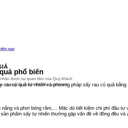
hiện nay
GIÁ
quả phổ biến
 nhận được sự quan tâm của Quý khách
n, chúng tôi sẽ liên hệ đến quý khách.
ấy rau củ quả tự nhiên và phương pháp sấy rau củ quả bằng
nắng và phơi bóng râm,… Mặc dù tiết kiệm chi phí đầu tư và
ác sản phẩm sấy tự nhiên thường gặp vấn đề về đồng đều và