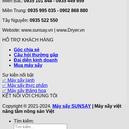
Miền Bắc:
0935 101 848 - 0935 449 959
Miền Trung:
0935 995 035 - 0902 868 880
Tây Nguyên:
0935 522 550
Website: www.sunsay.vn | www.Dryer.vn
HỖ TRỢ KHÁCH HÀNG
Góc chia sẻ
Câu hỏi thường gặp
Đại diện kinh doanh
Mua máy sấy
Sự kiện nổi bật
✅ Máy sấy lạnh
✅ Máy sấy thực phẩm
✅ Máy sấy thăng hoa
KẾT NỐI VỚI CHÚNG TÔI
Copyright ® 2021-2024.
Máy sấy SUNSAY
| Máy sấy việt
nâng tầm nông sản Việt
Tìm kiếm: