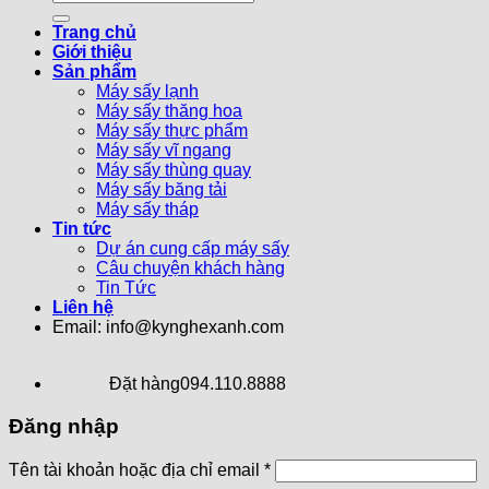
Trang chủ
Giới thiệu
Sản phẩm
Máy sấy lạnh
Máy sấy thăng hoa
Máy sấy thực phẩm
Máy sấy vĩ ngang
Máy sấy thùng quay
Máy sấy băng tải
Máy sấy tháp
Tin tức
Dự án cung cấp máy sấy
Câu chuyện khách hàng
Tin Tức
Liên hệ
Email: info@kynghexanh.com
Đặt hàng
094.110.8888
Đăng nhập
Tên tài khoản hoặc địa chỉ email
*