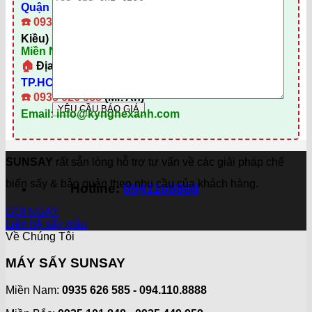
Quận Liên Chiểu, TP Đà Nẵng
☎️
0935 995 035
(Ms. Tuyền) –
0902 868 880
(Ms.
Kiều)
Miền Nam:
🏠
Địa chỉ:
79 Trương Định, P. Bến Thành, Quận 1,
TP.HCM
☎️
0935 626 585
(Mr. An)
Email: info@kynghexanh.com
SUNSAY
rất sẵn lòng hỗ trợ tư vấn về các giải pháp chế
biến sấy & bảo quản theo nhu cầu của khách hàng.
Hotline:
0941108888
GỌI NGAY
Liên hệ sấy mẫu
Về Chúng Tôi
MÁY SẤY SUNSAY
Miền Nam:
0935 626 585 - 094.110.8888