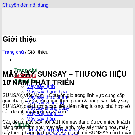
Chuyển đến nội dung
Giới thiệu
Trang chủ
/
Giới thiệu
Trang chủ
MÁY SẤY SUNSAY – THƯƠNG HIỆU
Giới thiệu
10 NĂM PHÁT TRIỂN
Sản phẩm
Máy sấy lạnh
Máy sấy thăng hoa
SUNSAY Việt Nam – Chuyên gia trong lĩnh vực cung cấp
Máy sấy thực phẩm
giải pháp sấy và bảo quản thực phẩm & nông sản. Máy sấy
Máy sấy vĩ ngang
SUNSAY chất lượng cao, tiết kiệm năng lượng, phù hợp với
Máy sấy thùng quay
các doanh nghiệp vừa và nhỏ.
Máy sấy băng tải
Máy sấy tháp
Các dòng máy sấy nổi bật hiện nay đang được nhiều khách
Tin tức
hàng quan tâm như máy sấy lạnh, máy sấy thăng hoa, máy
Dự án cung cấp máy sấy
sấy thực phẩm đối lưu 3D. Bên cạnh đó SUNSAY còn tư vấn