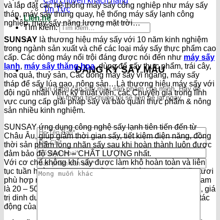
Câu chuyện khách hàng
và lắp đặt các hệ thống máy sấy công nghiệp như máy sấy
Tin Tức
tháp, máy sấy thùng quay, hệ thống máy sấy lạnh công
Liên hệ
nghiệp, máy sấy năng lượng mặt trời…
Tìm kiếm:
SUNSAY
là thương hiệu máy sấy với 10 năm kinh nghiệm
trong ngành sản xuất và chế các loại máy sấy thực phẩm cao
cấp. Các dòng máy nổi trội đáng được nói đến như
máy sấy
lạnh
,
máy sấy thăng hoa
, dùng để sấy thực phẩm, trái cây,
ĐĂNG KÝ SẤY MẪU
hoa quả, thuỷ sản, Các dòng máy sấy vĩ ngang, máy sấy
tháp để sấy lúa gạo, nông sản…Là thương hiệu máy sấy với
Bạn đang cần sấy mẫu sản phẩm của mình. Hãy để
đội ngũ nhân viên, kỹ thuật viên, các Chuyên gia trong lĩnh
lại thông tin chúng tôi sẽ liên hệ lại ngay.
vực cung cấp giải pháp sấy và bảo quản thực phẩm & nông
sản nhiều kinh nghiệm.
SUNSAY ứng dụng công nghệ sấy lạnh tiên tiến đến từ
Châu Âu, giúp giảm thời gian sấy, tiết kiệm điện năng, đồng
thời sản phẩm long nhãn sấy sau khi hoàn thành luôn được
đảm bảo độ SẠCH – CHẤT LƯỢNG nhất.
Với cơ chế không khí sấy được làm khô hoàn toàn và liên
tục tuần hoàn trong trong buồng sấy, thời gian sấy nhãn tươi
phù hợp nhất khi sử dụng máy sấy lạnh SUNSAY Việt Nam
là 20 – 50 độ C, giúp cùi nhãn giữ được kết cấu tự nhiên, giá
trị dinh dưỡng không bị biến đổi hoặc mùi vị thay đổi do tác
động của nhiệt độ quá cao.