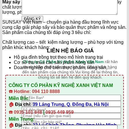
Máy sấy SUNSAY
với những thiết kế nổi trội, là dòng máy
chất lượng cao, những tính năng nổi trội, tiết kiệm năng
lượng, phù hợp với các doanh nghiệp vừa và nhỏ.
SUNSAY Việt Nam – chuyên gia hàng đầu trong lĩnh vực
cung cấp giải pháp sấy và bảo quản thực phẩm và nông sản.
Sản phẩm của chúng tôi đáp ứng 3 tiêu chí:
Chất lượng cao – tiết kiệm năng lượng – phù hợp với từng
phân khúc khách hàng:
LIÊN HỆ BÁO GIÁ
Hộ gia đình trồng trọt theo mô hình trang trại
Công ty Cổ Phần Kỹ Nghệ Xanh Việt Nam
rất hân
Cơ sở thu mua các sản phẩm nông sản
hạnh nhận được sự quan tâm của Quý khách hàng
Doanh nghiệp chế biến thực phẩm, nông sản,…
đến sản phẩm của chúng tôi.Vui lòng để lại thông tin,
chúng tôi sẽ liên hệ đến quý khách.
CÔNG TY CỔ PHẦN KỸ NGHỆ XANH VIỆT NAM
☎️
Hotline: 094 110 8888
Miền Bắc:
🏠
Địa chỉ:
39 Láng Trung, Q. Đống Đa, Hà Nội
☎️
0935 101 848
|
0935 449 959
Miền Trung:
🏠
Địa chỉ:
32 Lý Chính Thắng, Phường Hòa Minh,