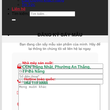
Câu chuyện khách hàng
Tin Tức
Liên hệ
Tìm kiếm:
ĐĂNG KÝ SẤY MẪU
Bạn đang cần sấy mẫu sản phẩm của mình. Hãy để
lại thông tin chúng tôi sẽ liên hệ lại ngay.
Nhà máy sản xuất:
🏭
CCN Trảng Nhật, Phường An Thắng,
TP Đà Nẵng
Hotline toàn quốc:
📞
094 110 8888
Email liên hệ:
✉️
info@kynghexanh.com
💬
Tư vấn Miền Bắc:
0935 101 848
|
0902 868 880