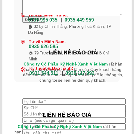
🏠 39 Láng Trung, Phường Láng, Hà Nội
💬
Tư vấn Miền Trung:
0935 995 035
|
0935 449 959
🏠 32 Lý Chính Thắng, Phường Hoà Khánh, TP
Đà Nẵng
💬
Tư vấn Miền Nam:
0935 626 585
LIÊN HỆ BÁO GIÁ
🏠 79 Trương Định, P. Bến Thành, TP. Hồ Chí
Minh
Công ty Cổ Phần Kỹ Nghệ Xanh Việt Nam
rất hân
Kỹ thuật & Bảo hành:
🛠
hạnh nhận được sự quan tâm của Quý khách hàng
0931 544 511
|
0935 117 992
đến sản phẩm của chúng tôi.Vui lòng để lại thông tin,
chúng tôi sẽ liên hệ đến quý khách.
LIÊN HỆ BÁO GIÁ
Công ty Cổ Phần Kỹ Nghệ Xanh Việt Nam
rất hân
hạnh nhận được sự quan tâm của Quý khách hàng đến