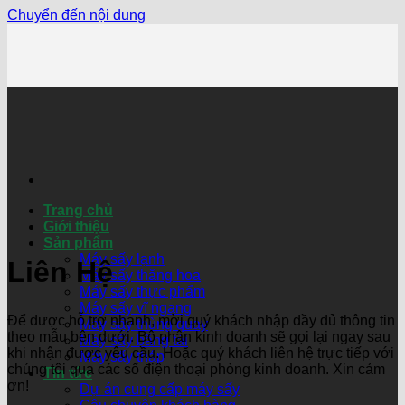
Chuyển đến nội dung
Trang chủ
Giới thiệu
Sản phẩm
Máy sấy lạnh
Liên Hệ
Máy sấy thăng hoa
Máy sấy thực phẩm
Máy sấy vĩ ngang
Để được hỗ trợ nhanh, mời quý khách nhập đầy đủ thông tin
Máy sấy thùng quay
theo mẫu bên dưới. Bộ phận kinh doanh sẽ gọi lại ngay sau
Máy sấy băng tải
khi nhận được yêu cầu. Hoặc quý khách liên hệ trực tiếp với
Máy sấy tháp
chúng tôi qua các số điện thoại phòng kinh doanh. Xin cảm
Tin tức
ơn!
Dự án cung cấp máy sấy