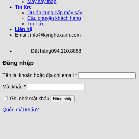
Máy sấy tháp
Tin tức
Dự án cung cấp máy sấy
Câu chuyện khách hàng
Tin Tức
Liên hệ
Email: info@kynghexanh.com
Đặt hàng
094.110.8888
Đăng nhập
Tên tài khoản hoặc địa chỉ email
*
Mật khẩu
*
Ghi nhớ mật khẩu
Đăng nhập
Quên mật khẩu?