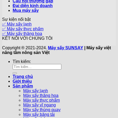
Câu hỏi thường gặp
Đại diện kinh doanh
Mua máy sấy
Sự kiện nổi bật
✅ Máy sấy lạnh
✅ Máy sấy thực phẩm
✅ Máy sấy thăng hoa
KẾT NỐI VỚI CHÚNG TÔI
Copyright ® 2021-2024.
Máy sấy SUNSAY
| Máy sấy việt
nâng tầm nông sản Việt
Tìm kiếm:
Trang chủ
Giới thiệu
Sản phẩm
Máy sấy lạnh
Máy sấy thăng hoa
Máy sấy thực phẩm
Máy sấy vĩ ngang
Máy sấy thùng quay
Máy sấy băng tải