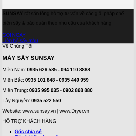
SUNSAY
rất sẵn lòng hỗ trợ tư vấn về các giải pháp chế
biến sấy & bảo quản theo nhu cầu của khách hàng.
GỌI NGAY
Liên hệ sấy mẫu
Về Chúng Tôi
MÁY SẤY SUNSAY
Miền Nam:
0935 626 585 - 094.110.8888
Miền Bắc:
0935 101 848 - 0935 449 959
Miền Trung:
0935 995 035 - 0902 868 880
Tây Nguyên:
0935 522 550
Website: www.sunsay.vn | www.Dryer.vn
HỖ TRỢ KHÁCH HÀNG
Góc chia sẻ