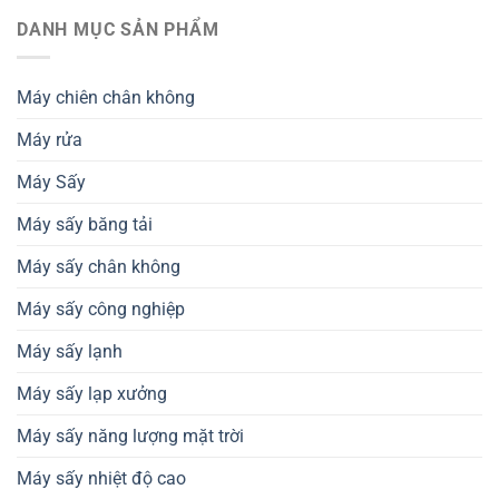
sấy
chất
khẩu
nhiệt
DANH MỤC SẢN PHẨM
dinh
và
đối
dưỡng
tiêu
lưu
–
chuẩn
hỗ
Giải
thành
Máy chiên chân không
trợ
pháp
phẩm
thiết
nâng
Máy rửa
kế
cao
dây
chất
chuyền
Máy Sấy
lượng
sản
nông
xuất
sản
Máy sấy băng tải
Máy sấy chân không
Máy sấy công nghiệp
Máy sấy lạnh
Máy sấy lạp xưởng
Máy sấy năng lượng mặt trời
Máy sấy nhiệt độ cao