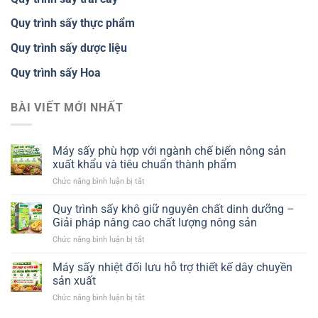
Quy trình sấy thực phẩm
Quy trình sấy dược liệu
Quy trình sấy Hoa
BÀI VIẾT MỚI NHẤT
Máy sấy phù hợp với ngành chế biến nông sản
xuất khẩu và tiêu chuẩn thành phẩm
ở
Chức năng bình luận bị tắt
Máy
sấy
Quy trình sấy khô giữ nguyên chất dinh dưỡng –
phù
Giải pháp nâng cao chất lượng nông sản
hợp
ở
Chức năng bình luận bị tắt
với
Quy
ngành
trình
Máy sấy nhiệt đối lưu hỗ trợ thiết kế dây chuyền
chế
sấy
biến
sản xuất
khô
nông
ở
Chức năng bình luận bị tắt
giữ
sản
Máy
nguyên
xuất