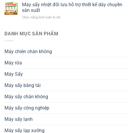
trình
Máy sấy nhiệt đối lưu hỗ trợ thiết kế dây chuyền
chế
sấy
biến
sản xuất
khô
nông
ở
Chức năng bình luận bị tắt
giữ
sản
Máy
nguyên
xuất
sấy
chất
khẩu
nhiệt
DANH MỤC SẢN PHẨM
dinh
và
đối
dưỡng
tiêu
lưu
–
chuẩn
hỗ
Giải
thành
Máy chiên chân không
trợ
pháp
phẩm
thiết
nâng
Máy rửa
kế
cao
dây
chất
chuyền
Máy Sấy
lượng
sản
nông
xuất
sản
Máy sấy băng tải
Máy sấy chân không
Máy sấy công nghiệp
Máy sấy lạnh
Máy sấy lạp xưởng