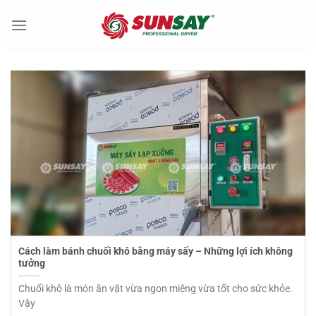
Chuyển
đến
nội
dung
Cách làm bánh chuối khô bằng máy sấy – Những lợi ích không
tưởng
Chuối khô là món ăn vặt vừa ngon miệng vừa tốt cho sức khỏe.
Vậy