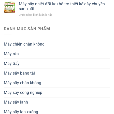
trình
Máy sấy nhiệt đối lưu hỗ trợ thiết kế dây chuyền
chế
sấy
biến
sản xuất
khô
nông
ở
Chức năng bình luận bị tắt
giữ
sản
Máy
nguyên
xuất
sấy
chất
khẩu
nhiệt
DANH MỤC SẢN PHẨM
dinh
và
đối
dưỡng
tiêu
lưu
–
chuẩn
hỗ
Giải
thành
Máy chiên chân không
trợ
pháp
phẩm
thiết
nâng
Máy rửa
kế
cao
dây
chất
chuyền
Máy Sấy
lượng
sản
nông
xuất
sản
Máy sấy băng tải
Máy sấy chân không
Máy sấy công nghiệp
Máy sấy lạnh
Máy sấy lạp xưởng