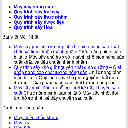
Máy sấy nông sản
Quy trình sấy trái cây
Quy trình sấy thực phẩm
Quy trình sấy dược liệu
Quy trình sấy Hoa
Bài Viết Mới Nhất
Máy sấy phù hợp với ngành chế biến nông sản xuất
khẩu và tiêu chuẩn thành phẩm
Chức năng bình luận
bị tắt
ở Máy sấy phù hợp với ngành chế biến nông sản
xuất khẩu và tiêu chuẩn thành phẩm
Quy trình sấy khô giữ nguyên chất dinh dưỡng – Giải
pháp nâng cao chất lượng nông sản
Chức năng bình
luận bị tắt
ở Quy trình sấy khô giữ nguyên chất dinh
dưỡng – Giải pháp nâng cao chất lượng nông sản
Máy sấy nhiệt đối lưu hỗ trợ thiết kế dây chuyền sản
xuất
Chức năng bình luận bị tắt
ở Máy sấy nhiệt đối
lưu hỗ trợ thiết kế dây chuyền sản xuất
Danh mục sản phẩm
Máy chiên chân không
Máy rửa
Máy Sấy