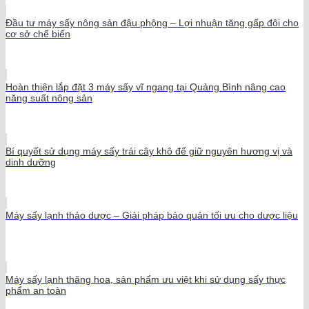
Đầu tư máy sấy nông sản đậu phộng – Lợi nhuận tăng gấp đôi cho
cơ sở chế biến
Hoàn thiện lắp đặt 3 máy sấy vĩ ngang tại Quảng Bình nâng cao
năng suất nông sản
Bí quyết sử dụng máy sấy trái cây khô để giữ nguyên hương vị và
dinh dưỡng
Máy sấy lạnh thảo dược – Giải pháp bảo quản tối ưu cho dược liệu
Máy sấy lạnh thăng hoa, sản phẩm ưu việt khi sử dụng sấy thực
phẩm an toàn