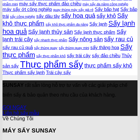
máy sấy thực phẩm đảo chiều
phẩm mini
máy sấy đa năng công nghiệp
máy sấy ớt công nghiệp
Sấy bắp hạt
Sấy bắp
quay thùng máy sấy giá rẻ
sấy hoa quả
Sấy
sấy khô
trái
sấy dâu tây
sấy công nghiệp
Sấy lạnh
khô thực phẩm
Sấy lạnh
sấy khô thực phẩm đa năng
hoa quả
Sấy lạnh thủy sản
Sấy
Sấy lạnh thực phẩm
sấy rau củ
lạnh trái cây
Sấy nông sản
sấy nhanh thực phẩm
Sấy
sấy rau củ quả
sấy thăng hoa
sấy thùng quay
sấy thùng quay mini
thực phẩm
sấy trái cây
sấy đảo chiều
Thủy
sấy thực phẩm khô
Thực phẩm sấy
thực phẩm sấy khô
sản sấy
Thực phẩm sấy lạnh
Trái cây sấy
SUNSAY
rất sẵn lòng hỗ trợ tư vấn về các giải pháp chế
biến sấy & bảo quản theo nhu cầu của khách hàng.
GỌI NGAY
Liên hệ sấy mẫu
Về Chúng Tôi
MÁY SẤY SUNSAY