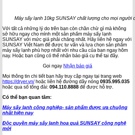
Máy sấy lạnh 10kg SUNSAY chất lượng cho mọi người 
Với tất cả những lý do trên bạn còn chần chừ gì mà không
sở hữu ngay cho mình một sản phẩm máy sấy lạnh
SUNSAY với mức giá phải chăng nhất. Hãy liên hệ ngay với
SUNSAY Việt Nam để được tư vấn và lựa chọn sản phẩm
máy sấy lạnh phù hợp nhất với nhu cầu của bạn ngay hôm
nay. Hoặc bạn cũng có thể nhận báo giá cụ thể tại đây.
Gọi ngay
Nhận báo giá
Mọi thông tin chi tiết bạn hãy truy cập ngay tại trang web
https://dryer.vn/
hoặc liên hệ đường dây nóng
0935.995.035
hoặc qua số tổng đài:
094.110.8888
để được hỗ trợ.
Có thể bạn quan tâm:
Máy sấy lạnh công nghiệp- sản phẩm được ưa chuộng
nhất hiện nay
Độc quyền máy sấy lạnh hoa quả SUNSAY công nghệ
mới