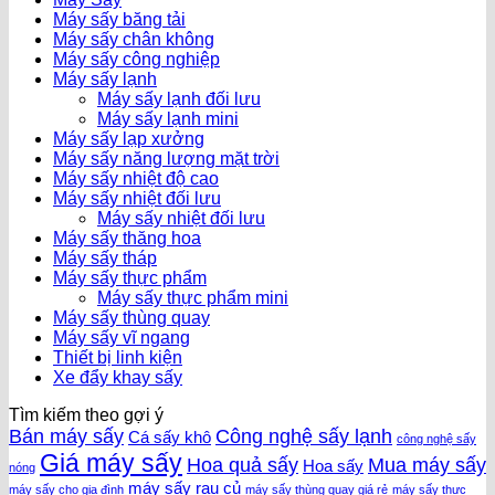
Máy sấy băng tải
Máy sấy chân không
Máy sấy công nghiệp
Máy sấy lạnh
Máy sấy lạnh đối lưu
Máy sấy lạnh mini
Máy sấy lạp xưởng
Máy sấy năng lượng mặt trời
Máy sấy nhiệt độ cao
Máy sấy nhiệt đối lưu
Máy sấy nhiệt đối lưu
Máy sấy thăng hoa
Máy sấy tháp
Máy sấy thực phẩm
Máy sấy thực phẩm mini
Máy sấy thùng quay
Máy sấy vĩ ngang
Thiết bị linh kiện
Xe đẩy khay sấy
Tìm kiếm theo gợi ý
Bán máy sấy
Công nghệ sấy lạnh
Cá sấy khô
công nghệ sấy
Giá máy sấy
Hoa quả sấy
Mua máy sấy
Hoa sấy
nóng
máy sấy rau củ
máy sấy cho gia đình
máy sấy thùng quay giá rẻ
máy sấy thực