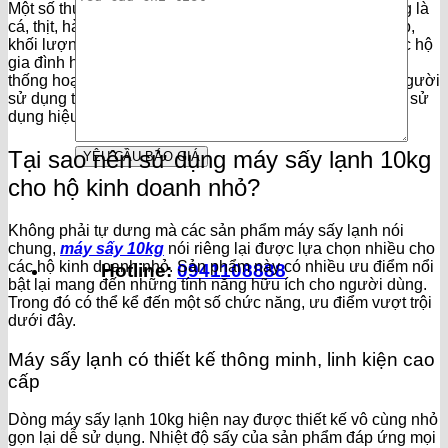
Một số thực phẩm có thể sử dụng cho máy sấy lạnh 10kg là
cá, thịt, hành, tỏi hay hoa quả. Với dung tích sấy phù hợp,
khối lượng vừa đủ, đây là sự lựa chọn hoàn hảo cho các hộ
gia đình hay hộ kinh doanh nhỏ lẻ. Sản phẩm này có hệ
thống hoạt động vận hành vô cùng thông minh và giúp người
sử dụng tiết kiệm điện một cách tối đa. Vì vậy bạn có thể sử
dụng hiệu quả cho mọi nhu cầu của mình.
Tại sao nên sử dụng máy sấy lạnh 10kg
cho hộ kinh doanh nhỏ?
Không phải tự dưng mà các sản phẩm máy sấy lạnh nói
chung,
máy sấy 10kg
nói riêng lại được lựa chọn nhiều cho
các hộ kinh doanh nhỏ. Sản phẩm này có nhiều ưu điểm nổi
Hotline:
0941108888
bật lại mang đến những tính năng hữu ích cho người dùng.
Trong đó có thể kể đến một số chức năng, ưu điểm vượt trội
dưới đây.
Máy sấy lạnh có thiết kế thông minh, linh kiện cao
cấp
Dòng máy sấy lạnh 10kg hiện nay được thiết kế vô cùng nhỏ
gọn lại dễ sử dụng. Nhiệt độ sấy của sản phẩm đáp ứng mọi