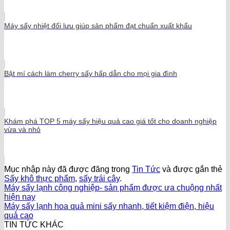
Máy sấy nhiệt đối lưu giúp sản phẩm đạt chuẩn xuất khẩu
Bật mí cách làm cherry sấy hấp dẫn cho mọi gia đình
Khám phá TOP 5 máy sấy hiệu quả cao giá tốt cho doanh nghiệp
vừa và nhỏ
Mục nhập này đã được đăng trong
Tin Tức
và được gắn thẻ
Sấy khô thực phẩm
,
sấy trái cây
.
Máy sấy lạnh công nghiệp- sản phẩm được ưa chuộng nhất
hiện nay
Máy sấy lạnh hoa quả mini sấy nhanh, tiết kiệm điện, hiệu
quả cao
TIN TỨC KHÁC