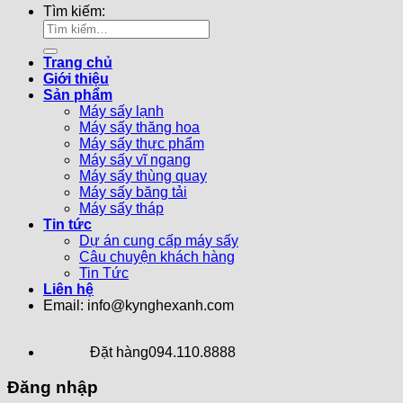
Tìm kiếm:
Trang chủ
Giới thiệu
Sản phẩm
Máy sấy lạnh
Máy sấy thăng hoa
Máy sấy thực phẩm
Máy sấy vĩ ngang
Máy sấy thùng quay
Máy sấy băng tải
Máy sấy tháp
Tin tức
Dự án cung cấp máy sấy
Câu chuyện khách hàng
Tin Tức
Liên hệ
Email: info@kynghexanh.com
Đặt hàng
094.110.8888
Đăng nhập