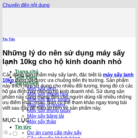
Chuyển đến nội dung
Tin Tức
Những lý do nên sử dụng máy sấy
lạnh 10kg cho hộ kinh doanh nhỏ
Trang chủ
Các dòng sản phẩm máy sấy lạnh, đặc biệt là
máy sấy lạnh
Giới thiệu
10kg
đang rất được ưa chuộng trên thị trường. Sản phẩm
Sản phẩm
này thích hợp sử dụng cho nhiều đối tượng, trong đó có các
Máy sấy lạnh
hộ gia đình hay những hộ kinh doanh nhỏ. Sử dụng sản
Máy sấy thăng hoa
phẩm này cũng mang đến cho người dùng rất nhiều những
Máy sấy thực phẩm
ưu điểm khác nhau. Bạn có thể tham khảo ngay trong bài
Máy sấy vĩ ngang
viết sau đây để hiểu rõ hơn về sản phẩm này.
Máy sấy thùng quay
Máy sấy băng tải
MỤC LỤC
Máy sấy tháp
Tin tức
Dự án cung cấp máy sấy