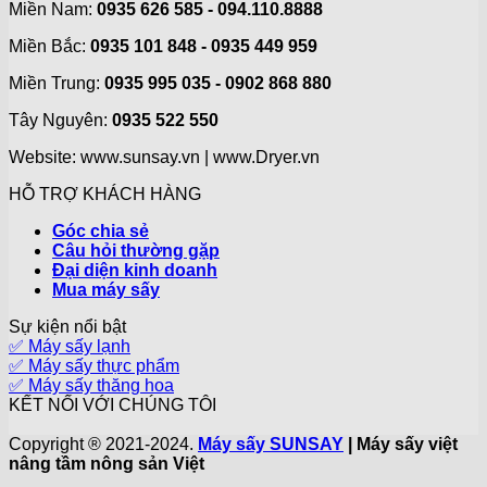
Miền Nam:
0935 626 585 - 094.110.8888
Miền Bắc:
0935 101 848 - 0935 449 959
Miền Trung:
0935 995 035 - 0902 868 880
Tây Nguyên:
0935 522 550
Website: www.sunsay.vn | www.Dryer.vn
HỖ TRỢ KHÁCH HÀNG
Góc chia sẻ
Câu hỏi thường gặp
Đại diện kinh doanh
Mua máy sấy
Sự kiện nổi bật
✅ Máy sấy lạnh
✅ Máy sấy thực phẩm
✅ Máy sấy thăng hoa
KẾT NỐI VỚI CHÚNG TÔI
Copyright ® 2021-2024.
Máy sấy SUNSAY
| Máy sấy việt
nâng tầm nông sản Việt