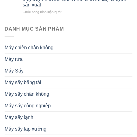
sấy
biến
sản xuất
khô
nông
ở
Chức năng bình luận bị tắt
giữ
sản
Máy
nguyên
xuất
sấy
chất
khẩu
nhiệt
DANH MỤC SẢN PHẨM
dinh
và
đối
dưỡng
tiêu
lưu
–
chuẩn
hỗ
Giải
thành
Máy chiên chân không
trợ
pháp
phẩm
thiết
nâng
Máy rửa
kế
cao
dây
chất
chuyền
lượng
Máy Sấy
sản
nông
xuất
sản
Máy sấy băng tải
Máy sấy chân không
Máy sấy công nghiệp
Máy sấy lạnh
Máy sấy lạp xưởng