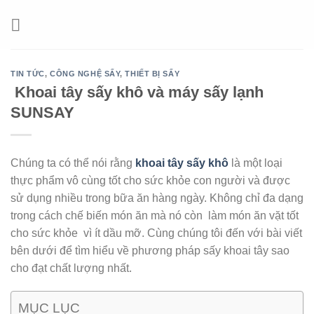
Chuyển
đến
nội
dung
TIN TỨC
,
CÔNG NGHỆ SẤY
,
THIẾT BỊ SẤY
Khoai tây sấy khô và máy sấy lạnh
SUNSAY
Chúng ta có thể nói rằng
khoai tây sấy khô
là một loại
thực phẩm vô cùng tốt cho sức khỏe con người và được
sử dụng nhiều trong bữa ăn hàng ngày. Không chỉ đa dạng
trong cách chế biến món ăn mà nó còn làm món ăn vặt tốt
cho sức khỏe vì ít dầu mỡ. Cùng chúng tôi đến với bài viết
bên dưới để tìm hiểu về phương pháp sấy khoai tây sao
cho đạt chất lượng nhất.
MỤC LỤC