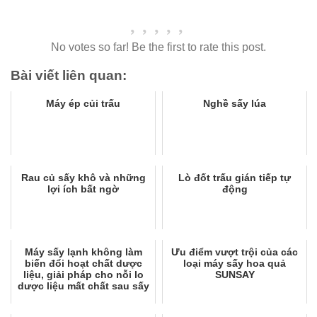
No votes so far! Be the first to rate this post.
Bài viết liên quan:
Máy ép củi trấu
Nghề sấy lúa
Rau củ sấy khô và những
Lò đốt trấu gián tiếp tự
lợi ích bất ngờ
động
Máy sấy lạnh không làm
Ưu điểm vượt trội của các
biến đổi hoạt chất dược
loại máy sấy hoa quả
liệu, giải pháp cho nỗi lo
SUNSAY
dược liệu mất chất sau sấy