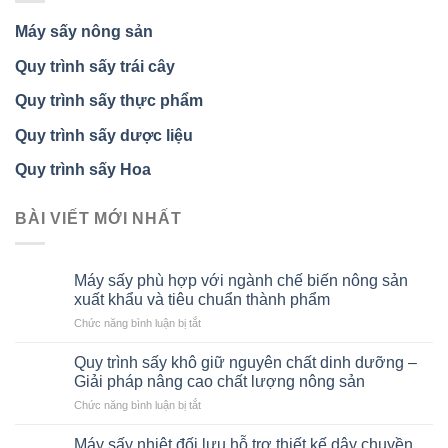
Máy sấy nông sản
Quy trình sấy trái cây
Quy trình sấy thực phẩm
Quy trình sấy dược liệu
Quy trình sấy Hoa
BÀI VIẾT MỚI NHẤT
Máy sấy phù hợp với ngành chế biến nông sản
xuất khẩu và tiêu chuẩn thành phẩm
ở
Chức năng bình luận bị tắt
Máy
sấy
Quy trình sấy khô giữ nguyên chất dinh dưỡng –
phù
Giải pháp nâng cao chất lượng nông sản
hợp
ở
Chức năng bình luận bị tắt
với
Quy
ngành
trình
chế
Máy sấy nhiệt đối lưu hỗ trợ thiết kế dây chuyền