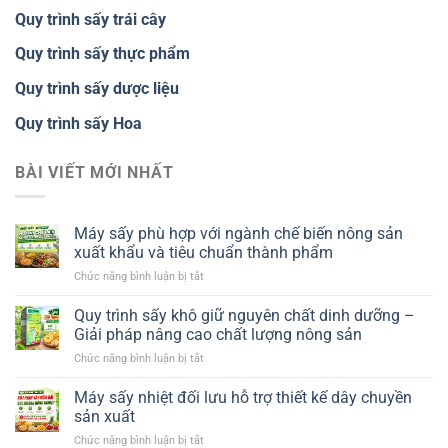
Quy trình sấy trái cây
Quy trình sấy thực phẩm
Quy trình sấy dược liệu
Quy trình sấy Hoa
BÀI VIẾT MỚI NHẤT
Máy sấy phù hợp với ngành chế biến nông sản
xuất khẩu và tiêu chuẩn thành phẩm
ở
Chức năng bình luận bị tắt
Máy
sấy
Quy trình sấy khô giữ nguyên chất dinh dưỡng –
phù
Giải pháp nâng cao chất lượng nông sản
hợp
ở
Chức năng bình luận bị tắt
với
Quy
ngành
trình
Máy sấy nhiệt đối lưu hỗ trợ thiết kế dây chuyền
chế
sấy
biến
sản xuất
khô
nông
ở
Chức năng bình luận bị tắt
giữ
sản