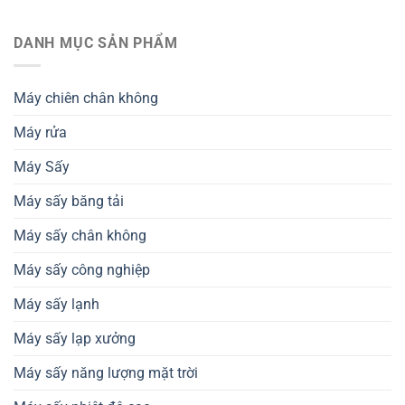
Máy
nguyên
xuất
sấy
chất
khẩu
nhiệt
DANH MỤC SẢN PHẨM
dinh
và
đối
dưỡng
tiêu
lưu
–
chuẩn
hỗ
Giải
thành
Máy chiên chân không
trợ
pháp
phẩm
thiết
nâng
Máy rửa
kế
cao
dây
chất
chuyền
Máy Sấy
lượng
sản
nông
xuất
sản
Máy sấy băng tải
Máy sấy chân không
Máy sấy công nghiệp
Máy sấy lạnh
Máy sấy lạp xưởng
Máy sấy năng lượng mặt trời