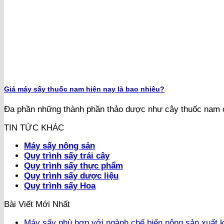
Giá máy sấy thuốc nam hiện nay là bao nhiêu?
Đa phần những thành phần thảo dược như cây thuốc nam 
TIN TỨC KHÁC
Máy sấy nông sản
Quy trình sấy trái cây
Quy trình sấy thực phẩm
Quy trình sấy dược liệu
Quy trình sấy Hoa
Bài Viết Mới Nhất
Máy sấy phù hợp với ngành chế biến nông sản xuất 