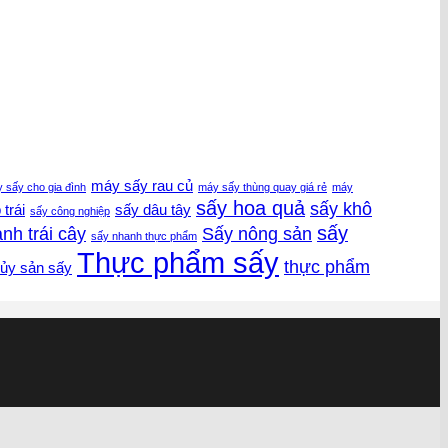
máy sấy rau củ
 sấy cho gia đình
máy sấy thùng quay giá rẻ
máy
sấy hoa quả
sấy khô
trái
sấy dâu tây
sấy công nghiệp
sấy
nh trái cây
Sấy nông sản
sấy nhanh thực phẩm
Thực phẩm sấy
thực phẩm
ủy sản sấy