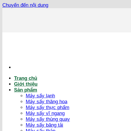
Chuyển đến nội dung
Trang chủ
Giới thiệu
Sản phẩm
Máy sấy lạnh
Máy sấy thăng hoa
Máy sấy thực phẩm
Máy sấy vĩ ngang
Máy sấy thùng quay
Máy sấy băng tải
Máy sấy tháp