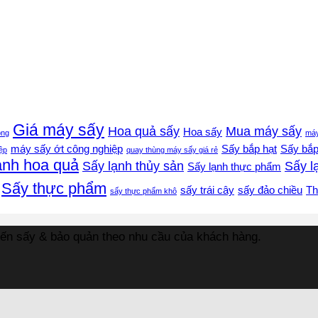
Giá máy sấy
Hoa quả sấy
Mua máy sấy
Hoa sấy
óng
máy
máy sấy ớt công nghiệp
Sấy bắp hạt
Sấy bắp 
ệp
quay thùng máy sấy giá rẻ
ạnh hoa quả
Sấy lạnh thủy sản
Sấy lạ
Sấy lạnh thực phẩm
Sấy thực phẩm
sấy trái cây
sấy đảo chiều
Th
sấy thực phẩm khô
biến sấy & bảo quản theo nhu cầu của khách hàng.