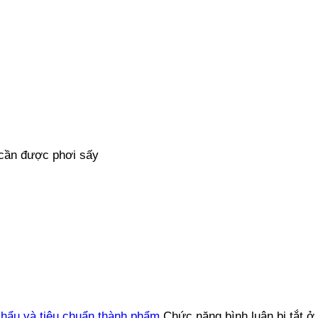
cần được phơi sấy
khẩu và tiêu chuẩn thành phẩm
Chức năng bình luận bị tắt
ở 