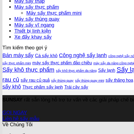
Máy sấy tháp
Máy sấy thực phẩm
Máy sấy thực phẩm mini
Máy sấy thùng quay
Máy sấy vĩ ngang
Thiết bị linh kiện
Xe đẩy khay sấy
Tìm kiếm theo gợi ý
Bán máy sấy
Công nghệ sấy lạnh
Cá sấy khô
công nghệ sấy n
máy sấy thực phẩm đảo chiều
sấy thực phẩm mini
máy sấy đa năng công nghi
Sấy l
Sấy khô thực phẩm
Sấy lạnh
sấy khô thực phẩm đa năng
rau củ
sấy rau củ quả
sấy thăng hoa
sấy thùng quay
sấy thùng quay mini
sấy khô
Thực phẩm sấy lạnh
Trái cây sấy
SUNSAY
rất sẵn lòng hỗ trợ tư vấn về các giải pháp chế 
GỌI NGAY
Liên hệ sấy mẫu
Về Chúng Tôi