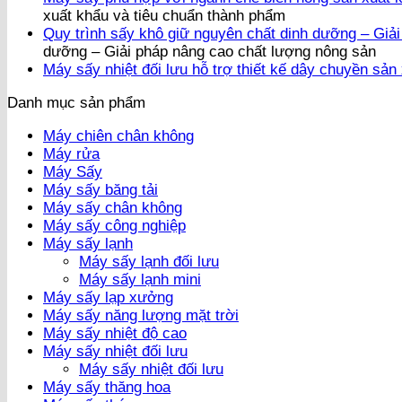
xuất khẩu và tiêu chuẩn thành phẩm
Quy trình sấy khô giữ nguyên chất dinh dưỡng – Giả
dưỡng – Giải pháp nâng cao chất lượng nông sản
Máy sấy nhiệt đối lưu hỗ trợ thiết kế dây chuyền sản
Danh mục sản phẩm
Máy chiên chân không
Máy rửa
Máy Sấy
Máy sấy băng tải
Máy sấy chân không
Máy sấy công nghiệp
Máy sấy lạnh
Máy sấy lạnh đối lưu
Máy sấy lạnh mini
Máy sấy lạp xưởng
Máy sấy năng lượng mặt trời
Máy sấy nhiệt độ cao
Máy sấy nhiệt đối lưu
Máy sấy nhiệt đối lưu
Máy sấy thăng hoa