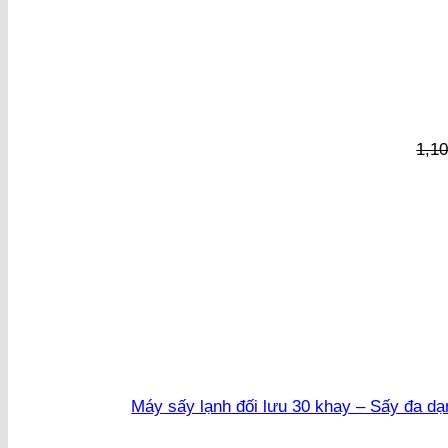
1,1
Máy sấy lạnh đối lưu 30 khay – Sấy đa dạn