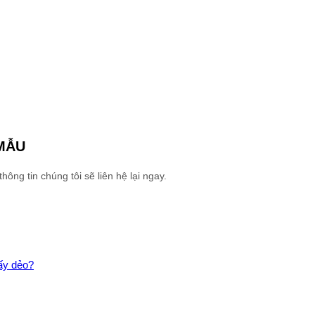
MẪU
ng tin chúng tôi sẽ liên hệ lại ngay.
ấy dẻo?