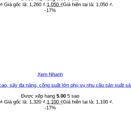
0
₫
Giá gốc là: 1,260 ₫.
1,050
₫
Giá hiện tại là: 1,050 ₫.
-17%
Xem Nhanh
ao, sấy đa năng, công suất lớn phụ vụ nhu cầu sản xuất sả
Được xếp hạng
5.00
5 sao
0
₫
Giá gốc là: 1,320 ₫.
1,100
₫
Giá hiện tại là: 1,100 ₫.
-17%