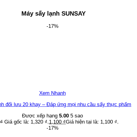
Máy sấy lạnh SUNSAY
-17%
Xem Nhanh
nh đối lưu 20 khay – Đáp ứng mọi nhu cầu sấy thực phẩm
Được xếp hạng
5.00
5 sao
0
₫
Giá gốc là: 1,320 ₫.
1,100
₫
Giá hiện tại là: 1,100 ₫.
-17%