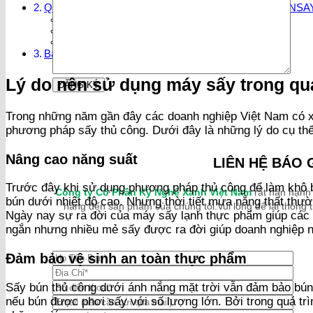
Quy trình chuẩn làm bún sấy dẻo cùng công nghệ SUNSA
Bước 2: Xếp bún ra khay
Bước 3: Điều chỉnh nhiệt độ
Bước 4: Đóng gói sản phẩm
Bài viết liên quan:
Lý do nên sử dụng máy sấy trong quá
Trong những năm gần đây các doanh nghiệp Việt Nam có x
phương pháp sấy thủ công. Dưới đây là những lý do cụ thể 
Nâng cao năng suất
LIÊN HỆ BÁO 
Trước đây khi sử dụng phương pháp thủ công để làm khô bú
Công ty Cổ Phần Kỹ Nghệ Xanh Việt Nam
rất hân hạnh
bún dưới nhiệt độ cao. Nhưng thời tiết mưa nắng thất thườ
hàng đến sản phẩm của chúng tôi.Vui lòng để lại thông ti
Ngày nay sự ra đời của máy sấy lạnh thực phẩm giúp các d
ngắn nhưng nhiều mẻ sấy được ra đời giúp doanh nghiệp n
Đảm bảo vệ sinh an toàn thực phẩm
Sấy bún thủ công dưới ánh nắng mặt trời vẫn đảm bảo bún
nếu bún được phơi sấy với số lượng lớn. Bởi trong quá tr