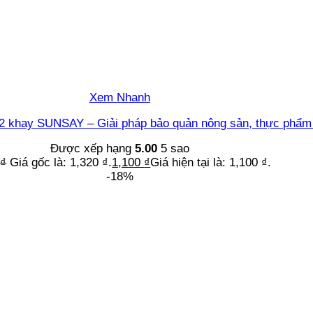
Xem Nhanh
12 khay SUNSAY – Giải pháp bảo quản nông sản, thực phẩm
Được xếp hạng
5.00
5 sao
0
₫
Giá gốc là: 1,320 ₫.
1,100
₫
Giá hiện tại là: 1,100 ₫.
-18%