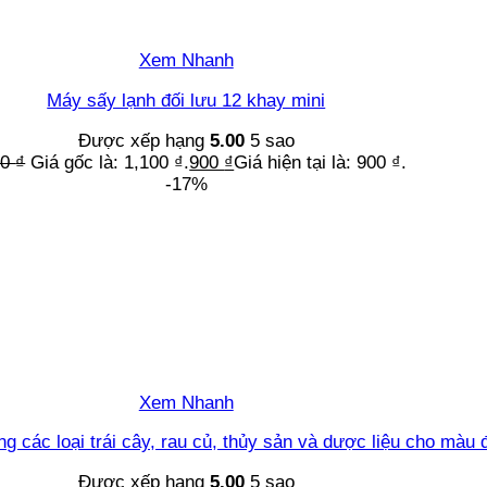
Xem Nhanh
Máy sấy lạnh đối lưu 12 khay mini
Được xếp hạng
5.00
5 sao
00
₫
Giá gốc là: 1,100 ₫.
900
₫
Giá hiện tại là: 900 ₫.
-17%
Xem Nhanh
g các loại trái cây, rau củ, thủy sản và dược liệu cho màu 
Được xếp hạng
5.00
5 sao