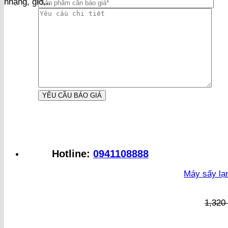
nhặng, gió,..
Hotline:
0941108888
Máy sấy lạ
1,32