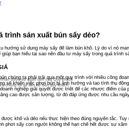
Y
 trình sản xuất
bún sấy dẻo
?
u hướng sử dụng máy sấy để làm bún khô. Lý do vì nó mang 
giúp bạn hiểu tại sao nên đầu tư máy sấy trong quá trình s
GIÁ
n chúng ta phải trải qua một quy trình với nhiều công đoạn
 nhận được sự quan tâm của Quý khách
ng sẽ khiến việc phơi bún bị ảnh hưởng và tạo tính thụ động
n, chúng tôi sẽ liên hệ đến quý khách.
oanh nghiệp giải quyết được triệt để các nhược điểm của p
âng cao được sản lượng, từ đó đáp ứng được nhu cầu ngày 
 được khô và dẻo nếu thực hiện theo đúng nguyên tắc. Tuy 
ình phơi sấy con người không thể hạn chế hết được sự xâm n