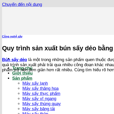
Chuyển đến nội dung
Công nghệ sấy
Quy trình sản xuất bún sấy dẻo bằng
Bún sấy dẻo
là một trong những sản phẩm quen thuộc đượ
quá trình sản xuất phải trải qua nhiều công đoạn khác nh
Trang chủ
phẩm trở nên đơn giản hơn rất nhiều. Cùng tìm hiểu rõ hơn
Giới thiệu
Sản phẩm
Máy sấy lạnh
Máy sấy thăng hoa
Máy sấy thực phẩm
Máy sấy vĩ ngang
Máy sấy thùng quay
Máy sấy băng tải
Máy sấy tháp