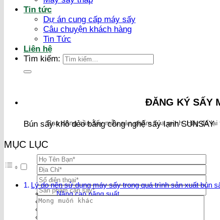
Tin tức
Dự án cung cấp máy sấy
Câu chuyện khách hàng
Tin Tức
Liên hệ
Tìm kiếm:
ĐĂNG KÝ SẤY 
Bạn đang cần sấy mẫu sản phẩm của mình. Hãy để lại thô
Bún sấy khô dẻo bằng công nghệ sấy lạnh SUNSAY
MỤC LỤC
Lý do nên sử dụng máy sấy trong quá trình sản xuất bún s
Nâng cao năng suất
Đảm bảo vệ sinh an toàn thực phẩm
Máy sấy lạnh SUNSAY
Mang lợi ích về kinh tế