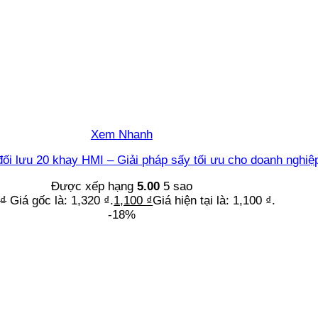
Xem Nhanh
ối lưu 20 khay HMI – Giải pháp sấy tối ưu cho doanh nghiệ
Được xếp hạng
5.00
5 sao
0
₫
Giá gốc là: 1,320 ₫.
1,100
₫
Giá hiện tại là: 1,100 ₫.
-18%