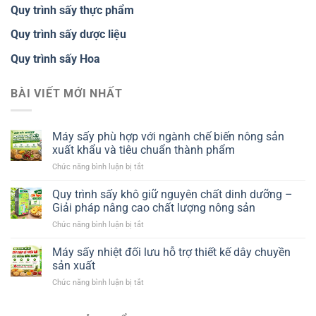
Quy trình sấy thực phẩm
Quy trình sấy dược liệu
Quy trình sấy Hoa
BÀI VIẾT MỚI NHẤT
Máy sấy phù hợp với ngành chế biến nông sản
xuất khẩu và tiêu chuẩn thành phẩm
ở
Chức năng bình luận bị tắt
Máy
sấy
Quy trình sấy khô giữ nguyên chất dinh dưỡng –
phù
Giải pháp nâng cao chất lượng nông sản
hợp
ở
Chức năng bình luận bị tắt
với
Quy
ngành
trình
Máy sấy nhiệt đối lưu hỗ trợ thiết kế dây chuyền
chế
sấy
biến
sản xuất
khô
nông
ở
Chức năng bình luận bị tắt
giữ
sản
Máy
nguyên
xuất
sấy
chất
khẩu