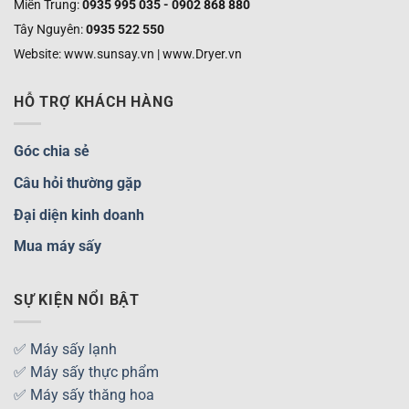
Miền Trung:
0935 995 035 - 0902 868 880
Tây Nguyên:
0935 522 550
Website: www.sunsay.vn | www.Dryer.vn
HỖ TRỢ KHÁCH HÀNG
Góc chia sẻ
Câu hỏi thường gặp
Đại diện kinh doanh
Mua máy sấy
SỰ KIỆN NỔI BẬT
✅ Máy sấy lạnh
✅ Máy sấy thực phẩm
✅ Máy sấy thăng hoa