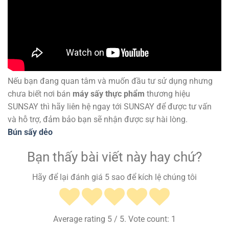
Nếu bạn đang quan tâm và muốn đầu tư sử dụng nhưng
chưa biết nơi bán
máy sấy thực phẩm
thương hiệu
SUNSAY thì hãy liên hệ ngay tới SUNSAY để được tư vấn
và hỗ trợ, đảm bảo bạn sẽ nhận được sự hài lòng.
Bún sấy dẻo
Bạn thấy bài viết này hay chứ?
Hãy để lại đánh giá 5 sao để kích lệ chúng tôi
Average rating
5
/ 5. Vote count:
1