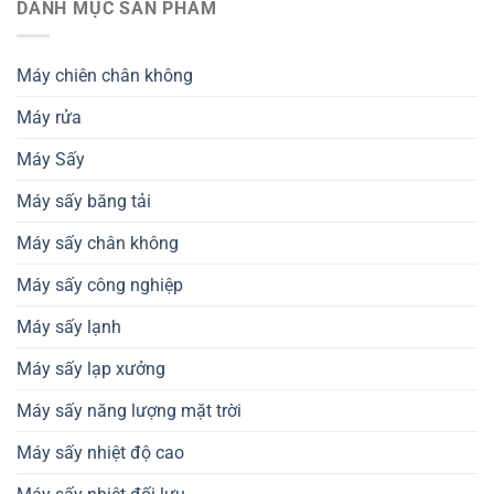
nhiệt
DANH MỤC SẢN PHẨM
dinh
và
đối
dưỡng
tiêu
lưu
–
chuẩn
hỗ
Giải
thành
Máy chiên chân không
trợ
pháp
phẩm
thiết
nâng
Máy rửa
kế
cao
dây
chất
chuyền
Máy Sấy
lượng
sản
nông
xuất
sản
Máy sấy băng tải
Máy sấy chân không
Máy sấy công nghiệp
Máy sấy lạnh
Máy sấy lạp xưởng
Máy sấy năng lượng mặt trời
Máy sấy nhiệt độ cao