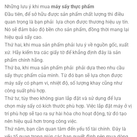
1,100 ₫.
1,100 ₫.
Những lưu ý khi mua
máy sấy thực phẩm
Đầu tiên, để sở hữu được sản phẩm chất lượng thì điều
quan trọng là bạn phải lựa chọn được thương hiệu uy tín.
Nó sẽ đảm bảo độ bền cho sản phẩm, đồng thời mang lại
hiệu quả sấy cao.
Thứ hai, khi mua sản phẩm phải lưu ý về nguồn gốc, xuất
xứ. Hãy kiểm tra các giấy tờ để khẳng định đây là sản
phẩm chính hãng.
Thứ ba, khi mua sản phẩm phải phải dựa theo nhu cầu
sấy thực phẩm của mình. Từ đó bạn sẽ lựa chọn được
máy sấy có phạm vi, nhiệt độ, số lượng khay cũng như
công suất phù hợp.
Thứ tư, tùy theo không gian lắp đặt và sử dụng để lựa
chọn máy sấy có kích thước phù hợp. Việc lắp đặt máy ở vị
trí phù hợp sẽ tạo ra sự hài hòa cho hoạt động, từ đó tạo
nên hiệu quả hơn trong công việc.
Thứ năm, bạn cần quan tâm đến yếu tố tài chính. Đây là
yếu tố quan trọng giúp các bạn quyết định nên mua dòng