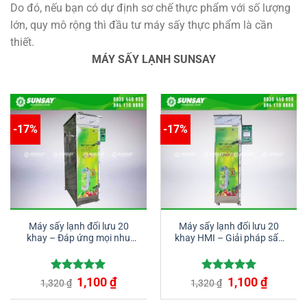
Do đó, nếu bạn có dự định sơ chế thực phẩm với số lượng
lớn, quy mô rộng thì đầu tư máy sấy thực phẩm là cần
thiết.
MÁY SẤY LẠNH SUNSAY
-17%
-17%
Máy sấy lạnh đối lưu 20
Máy sấy lạnh đối lưu 20
khay – Đáp ứng mọi nhu
khay HMI – Giải pháp sấy
cầu sấy thực phẩm
tối ưu cho doanh nghiệp
Giá
Giá
Giá
Giá
Được xếp
1,100
₫
Được xếp
1,100
₫
1,320
₫
1,320
₫
gốc
hiện
gốc
hiện
hạng
5.00
hạng
5.00
là:
tại
là:
tại
5 sao
5 sao
1,320 ₫.
là:
1,320 ₫.
là: