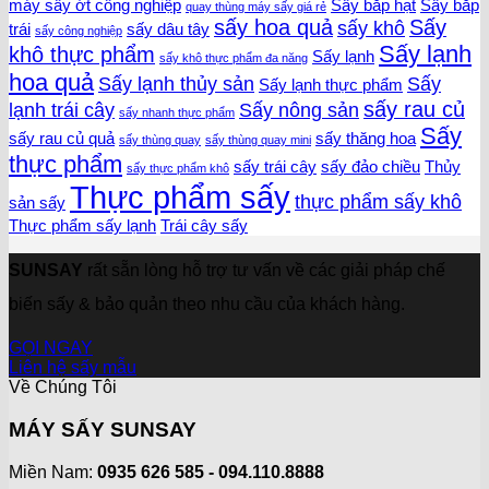
máy sấy ớt công nghiệp
Sấy bắp hạt
Sấy bắp
quay thùng máy sấy giá rẻ
sấy hoa quả
Sấy
sấy khô
trái
sấy dâu tây
sấy công nghiệp
Sấy lạnh
khô thực phẩm
Sấy lạnh
sấy khô thực phẩm đa năng
hoa quả
Sấy lạnh thủy sản
Sấy
Sấy lạnh thực phẩm
sấy rau củ
lạnh trái cây
Sấy nông sản
sấy nhanh thực phẩm
Sấy
sấy rau củ quả
sấy thăng hoa
sấy thùng quay
sấy thùng quay mini
thực phẩm
sấy trái cây
sấy đảo chiều
Thủy
sấy thực phẩm khô
Thực phẩm sấy
thực phẩm sấy khô
sản sấy
Thực phẩm sấy lạnh
Trái cây sấy
SUNSAY
rất sẵn lòng hỗ trợ tư vấn về các giải pháp chế
biến sấy & bảo quản theo nhu cầu của khách hàng.
GỌI NGAY
Liên hệ sấy mẫu
Về Chúng Tôi
MÁY SẤY SUNSAY
Miền Nam:
0935 626 585 - 094.110.8888