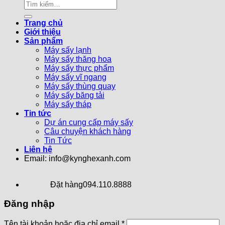
Trang chủ
Giới thiệu
Sản phẩm
Máy sấy lạnh
Máy sấy thăng hoa
Máy sấy thực phẩm
Máy sấy vĩ ngang
Máy sấy thùng quay
Máy sấy băng tải
Máy sấy tháp
Tin tức
Dự án cung cấp máy sấy
Câu chuyện khách hàng
Tin Tức
Liên hệ
Email: info@kynghexanh.com
Đặt hàng
094.110.8888
Đăng nhập
Tên tài khoản hoặc địa chỉ email
*