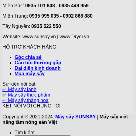
Miền Bắc:
0935 101 848 - 0935 449 959
Miền Trung:
0935 995 035 - 0902 868 880
Tây Nguyên:
0935 522 550
Website: www.sunsay.vn | www.Dryer.vn
HỖ TRỢ KHÁCH HÀNG
Góc chia sẻ
Câu hỏi thường gặp
Đại diện kinh doanh
Mua máy sấy
Sự kiện nổi bật
✅ Máy sấy lạnh
✅ Máy sấy thực phẩm
✅ Máy sấy thăng hoa
KẾT NỐI VỚI CHÚNG TÔI
Copyright ® 2021-2024.
Máy sấy SUNSAY
| Máy sấy việt
nâng tầm nông sản Việt
Tìm kiếm: