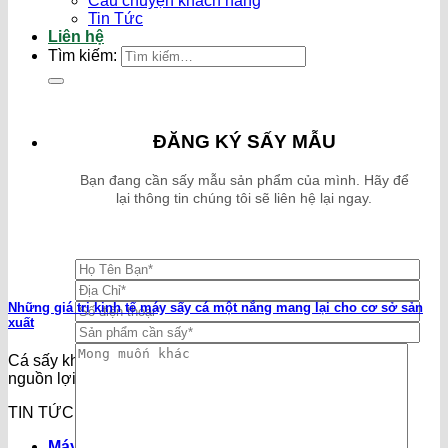
Câu chuyện khách hàng
Tin Tức
Liên hệ
Tìm kiếm:
ĐĂNG KÝ SẤY MẪU
Bạn đang cần sấy mẫu sản phẩm của mình. Hãy để
lại thông tin chúng tôi sẽ liên hệ lại ngay.
Những giá trị kinh tế máy sấy cá một nắng mang lại cho cơ sở sản
xuất
Cá sấy khô một nắng là đặc sản nổi tiếng, mang lại một
nguồn lợi
TIN TỨC KHÁC
Máy sấy nông sản