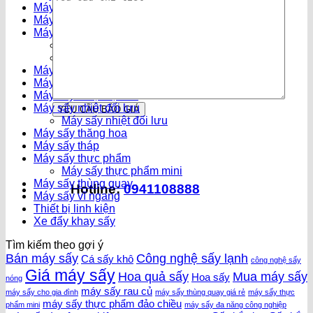
Máy sấy chân không
Máy sấy công nghiệp
Máy sấy lạnh
Máy sấy lạnh đối lưu
Máy sấy lạnh mini
Máy sấy lạp xưởng
Máy sấy năng lượng mặt trời
Máy sấy nhiệt độ cao
Máy sấy nhiệt đối lưu
Máy sấy nhiệt đối lưu
Máy sấy thăng hoa
Máy sấy tháp
Máy sấy thực phẩm
Máy sấy thực phẩm mini
Máy sấy thùng quay
Hotline:
0941108888
Máy sấy vĩ ngang
Thiết bị linh kiện
Xe đẩy khay sấy
Tìm kiếm theo gợi ý
Bán máy sấy
Công nghệ sấy lạnh
Cá sấy khô
công nghệ sấy
Giá máy sấy
Hoa quả sấy
Mua máy sấy
Hoa sấy
nóng
máy sấy rau củ
máy sấy cho gia đình
máy sấy thùng quay giá rẻ
máy sấy thực
máy sấy thực phẩm đảo chiều
phẩm mini
máy sấy đa năng công nghiệp