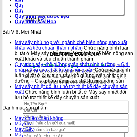
Quy trình sấy trái cây
Quy trình sấy thực phẩm
Quy trình sấy dược liệu
Quy trình sấy Hoa
Bài Viết Mới Nhất
Máy sấy phù hợp với ngành chế biến nông sản xuất
khẩu và tiêu chuẩn thành phẩm
Chức năng bình luận
LIÊN HỆ BÁO GIÁ
bị tắt
ở Máy sấy phù hợp với ngành chế biến nông sản
xuất khẩu và tiêu chuẩn thành phẩm
Quy trình sấy khô giữ nguyên chất dinh dưỡng – Giải
Công ty Cổ Phần Kỹ Nghệ Xanh Việt Nam
rất hân
pháp nâng cao chất lượng nông sản
Chức năng bình
hạnh nhận được sự quan tâm của Quý khách hàng
luận bị tắt
ở Quy trình sấy khô giữ nguyên chất dinh
đến sản phẩm của chúng tôi.Vui lòng để lại thông tin,
dưỡng – Giải pháp nâng cao chất lượng nông sản
chúng tôi sẽ liên hệ đến quý khách.
Máy sấy nhiệt đối lưu hỗ trợ thiết kế dây chuyền sản
xuất
Chức năng bình luận bị tắt
ở Máy sấy nhiệt đối
lưu hỗ trợ thiết kế dây chuyền sản xuất
Danh mục sản phẩm
Máy chiên chân không
Máy rửa
Máy Sấy
Máy sấy băng tải