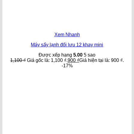
Xem Nhanh
Máy sấy lạnh đối lưu 12 khay mini
Được xếp hạng
5.00
5 sao
1,100
₫
Giá gốc là: 1,100 ₫.
900
₫
Giá hiện tại là: 900 ₫.
-17%