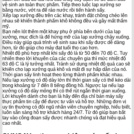
vệ sinh an toàn thực phẩm. Tiếp theo luộc lạp xưởng sơ
bằng nước, vớt ra để ráo nước rồi tiến hành sấy.
Xếp lạp xưởng đều trên các khay, tránh đặt chồng chéo lên
nhau sẽ khiến thành phẩm khô không đều và gây mất thẩm
mỹ.
Bạn nên lót thêm một khay phụ ở phía bên dưới của lạp
xưởng, mục đích là để hứng mỡ của lạp xưởng chảy xuống.
Điều này giúp quá trình vệ sinh sau khi sấy được dễ dàng
hơn, từ đó giúp cho máy đạt tuổi thọ cao hơn.
Nhiệt độ phù hợp nhất khi sấy đó là từ 50 đến 70 độ C. Tuy
nhiên theo lời khuyên của các chuyên gia thì mức nhiệt độ
63 độ C là lý tưởng nhất. Tránh sử dụng nhiệt độ quá cao sẽ
khiến cho lạp xưởng quá khô và mất đi sự hấp dẫn của nó.
Thời gian sấy linh hoạt theo từng thành phẩm khác nhau.
Nếu lạp xưởng có độ dày lớn thì thời gian sấy có thể kéo dài
trong khoảng từ 7 đến 8 tiếng đồng hồ. Ngược lại nếu lạp
xưởng có độ dày mỏng thì có thể rút ngắn thời gian xuống.
Lời khuyên dành cho bạn là hãy đến địa chỉ bán máy sấy
thực phẩm tin cậy để được tư vấn và hỗ trợ. Những đơn vị
uy tín thường có đội ngũ nhân viên chuyên nghiệp, hiểu biết,
luôn sẵn sàng hỗ trợ khách hàng 24/7. Từ đó giúp bạn bắt
tay vào công đoạn sấy được nhanh chóng và đạt hiệu quả
cao nhất.