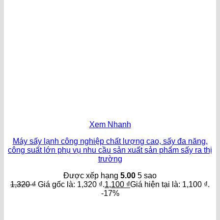
Xem Nhanh
Máy sấy lạnh công nghiệp chất lượng cao, sấy đa năng,
công suất lớn phụ vụ nhu cầu sản xuất sản phẩm sấy ra thị
trường
Được xếp hạng
5.00
5 sao
1,320
₫
Giá gốc là: 1,320 ₫.
1,100
₫
Giá hiện tại là: 1,100 ₫.
-17%