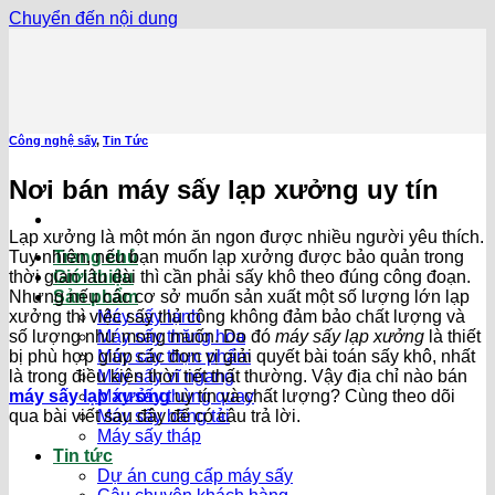
Chuyển đến nội dung
Công nghệ sấy
,
Tin Tức
Nơi bán máy sấy lạp xưởng uy tín
Lạp xưởng là một món ăn ngon được nhiều người yêu thích.
Tuy nhiên, nếu bạn muốn lạp xưởng được bảo quản trong
Trang chủ
thời gian lâu dài thì cần phải sấy khô theo đúng công đoạn.
Giới thiệu
Nhưng nếu các cơ sở muốn sản xuất một số lượng lớn lạp
Sản phẩm
xưởng thì việc sấy thủ công không đảm bảo chất lượng và
Máy sấy lạnh
số lượng như mong muốn. Do đó
máy sấy lạp xưởng
là thiết
Máy sấy thăng hoa
bị phù hợp giúp các đơn vị giải quyết bài toán sấy khô, nhất
Máy sấy thực phẩm
là trong điều kiện thời tiết thất thường. Vậy địa chỉ nào bán
Máy sấy vĩ ngang
máy sấy lạp xưởng
uy tín và chất lượng? Cùng theo dõi
Máy sấy thùng quay
qua bài viết sau đây để có câu trả lời.
Máy sấy băng tải
Máy sấy tháp
Tin tức
Dự án cung cấp máy sấy