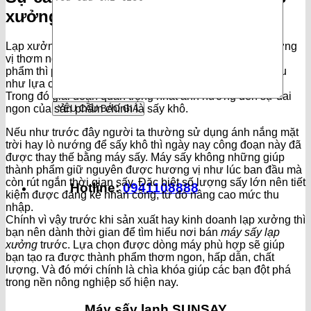
xưởng
Lạp xưởng là một trong những món ăn nhanh mang hương
vị thơm ngon và hấp dẫn. Tuy nhiên để tạo ra được sản
phẩm thì phải trải qua rất nhiều các công đoạn khác nhau
như lựa chọn, sơ chế nguyên liệu, và cuối cùng sấy khô.
Trong đó giai đoạn quan trọng nhất ảnh hưởng đến sự dai
ngon của sản phẩm chính là sấy khô.
Nếu như trước đây người ta thường sử dụng ánh nắng mặt
trời hay lò nướng để sấy khô thì ngày nay công đoạn này đã
được thay thế bằng máy sấy. Máy sấy không những giúp
thành phẩm giữ nguyên được hương vị như lúc ban đầu mà
còn rút ngắn thời gian sấy. Đặc biệt số lượng sấy lớn nên tiết
Hotline:
0941108888
kiệm được đáng kể nhân công, từ đó nâng cao mức thu
nhập.
Chính vì vậy trước khi sản xuất hay kinh doanh lạp xưởng thì
bạn nên dành thời gian để tìm hiểu nơi bán
máy sấy lạp
xưởng
trước. Lựa chọn được dòng máy phù hợp sẽ giúp
bạn tạo ra được thành phẩm thơm ngon, hấp dẫn, chất
lượng. Và đó mới chính là chìa khóa giúp các bạn đột phá
trong nền nông nghiệp số hiện nay.
Máy sấy lạnh SUNSAY