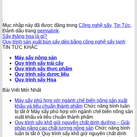
Mục nhập này đã được đăng trong
Công nghệ sấy
,
Tin Tức
.
Đánh dấu trang
permalink
.
Sấy thăng hoa là gì?
Quy trình sản xuất bún sấy dẻo bằng công nghệ sấy lạnh
TIN TỨC KHÁC
Máy sấy nông sản
Quy trình sấy trái cây
Quy trình sấy thực phẩm
Quy trình sấy dược liệu
Quy trình sấy Hoa
Bài Viết Mới Nhất
Máy sấy phù hợp với ngành chế biến nông sản xuất
khẩu và tiêu chuẩn thành phẩm
Chức năng bình luận
bị tắt
ở Máy sấy phù hợp với ngành chế biến nông sản
xuất khẩu và tiêu chuẩn thành phẩm
Quy trình sấy khô giữ nguyên chất dinh dưỡng – Giải
pháp nâng cao chất lượng nông sản
Chức năng bình
luận bị tắt
ở Quy trình sấy khô giữ nguyên chất dinh