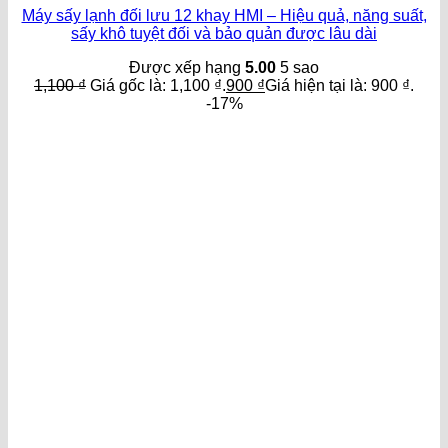
Máy sấy lạnh đối lưu 12 khay HMI – Hiệu quả, năng suất,
sấy khô tuyệt đối và bảo quản được lâu dài
Được xếp hạng
5.00
5 sao
1,100
₫
Giá gốc là: 1,100 ₫.
900
₫
Giá hiện tại là: 900 ₫.
-17%