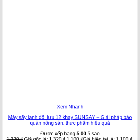
Xem Nhanh
Máy sấy lạnh đối lưu 12 khay SUNSAY – Giải pháp bảo
quản nông sản, thực phẩm hiệu quả
Được xếp hạng
5.00
5 sao
1,320
₫
Giá gốc là: 1,320 ₫.
1,100
₫
Giá hiện tại là: 1,100 ₫.