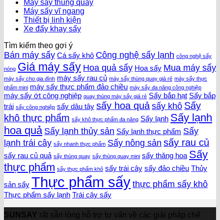
Máy sấy thùng quay
Máy sấy vĩ ngang
Thiết bị linh kiện
Xe đẩy khay sấy
Tìm kiếm theo gợi ý
Bán máy sấy
Công nghệ sấy lạnh
Cá sấy khô
công nghệ sấy
Giá máy sấy
Hoa quả sấy
Mua máy sấy
Hoa sấy
nóng
máy sấy rau củ
máy sấy cho gia đình
máy sấy thùng quay giá rẻ
máy sấy thực
máy sấy thực phẩm đảo chiều
phẩm mini
máy sấy đa năng công nghiệp
máy sấy ớt công nghiệp
Sấy bắp hạt
Sấy bắp
quay thùng máy sấy giá rẻ
sấy hoa quả
Sấy
sấy khô
trái
sấy dâu tây
sấy công nghiệp
Sấy lạnh
khô thực phẩm
Sấy lạnh
sấy khô thực phẩm đa năng
hoa quả
Sấy lạnh thủy sản
Sấy
Sấy lạnh thực phẩm
sấy rau củ
lạnh trái cây
Sấy nông sản
sấy nhanh thực phẩm
Sấy
sấy rau củ quả
sấy thăng hoa
sấy thùng quay
sấy thùng quay mini
thực phẩm
sấy trái cây
sấy đảo chiều
Thủy
sấy thực phẩm khô
Thực phẩm sấy
thực phẩm sấy khô
sản sấy
Thực phẩm sấy lạnh
Trái cây sấy
SUNSAY
rất sẵn lòng hỗ trợ tư vấn về các giải pháp chế