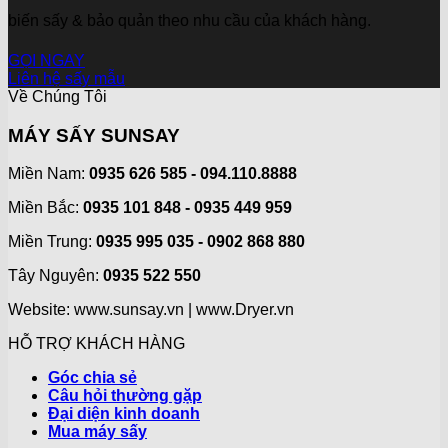
biến sấy & bảo quản theo nhu cầu của khách hàng.
GỌI NGAY
Liên hệ sấy mẫu
Về Chúng Tôi
MÁY SẤY SUNSAY
Miền Nam:
0935 626 585 - 094.110.8888
Miền Bắc:
0935 101 848 - 0935 449 959
Miền Trung:
0935 995 035 - 0902 868 880
Tây Nguyên:
0935 522 550
Website: www.sunsay.vn | www.Dryer.vn
HỖ TRỢ KHÁCH HÀNG
Góc chia sẻ
Câu hỏi thường gặp
Đại diện kinh doanh
Mua máy sấy