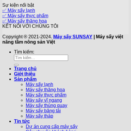
Sự kiện nổi bật
✅ Máy sấy lạnh
✅ Máy sấy thực phẩm
✅ Máy sấy thăng hoa
KẾT NỐI VỚI CHÚNG TÔI
Copyright ® 2021-2024.
Máy sấy SUNSAY
| Máy sấy việt
nâng tầm nông sản Việt
Tìm kiếm:
Trang chủ
Giới thiệu
Sản phẩm
Máy sấy lạnh
Máy sấy thăng hoa
Máy sấy thực phẩm
Máy sấy vĩ ngang
Máy sấy thùng quay
Máy sấy băng tải
Máy sấy tháp
Tin tức
Dự án cung cấp máy sấy