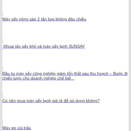
Máy sấy nông sản 2 tấn loại không đảo chiều
Khoai tây sấy khô và máy sấy lạnh SUNSAY
Đầu tư máy sấy công nghiệp giảm tổn thất sau thu hoạch – Bước đi
chiến lược cho doanh nghiệp chế biế...
Có nên mua máy sấy lạnh giá rẻ để sử dụng không?
Máy ép củi trấu