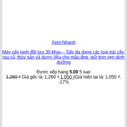
Xem Nhanh
Máy sấy lạnh đối lưu 30 khay – Sấy đa dạng các loại trái cây,
rau củ, thủy sản và dược liệu cho màu đẹp, giữ trọn vẹn dinh
dưỡng
Được xếp hạng
5.00
5 sao
1,260
₫
Giá gốc là: 1,260 ₫.
1,050
₫
Giá hiện tại là: 1,050 ₫.
-17%