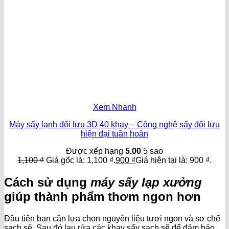
Xem Nhanh
Máy sấy lạnh đối lưu 3D 40 khay – Công nghệ sấy đối lưu
hiện đại tuần hoàn
Được xếp hạng
5.00
5 sao
1,100
₫
Giá gốc là: 1,100 ₫.
900
₫
Giá hiện tại là: 900 ₫.
Cách sử dụng
máy sấy lạp xưởng
giúp thành phẩm thơm ngon hơn
Đầu tiên bạn cần lựa chọn nguyên liệu tươi ngon và sơ chế
sạch sẽ. Sau đó lau rửa các khay sấy sạch sẽ để đảm bảo