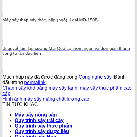
Máy sấy tháp sấy thóc, bắp (ngô). Loại MD-150B
Bí quyết làm lạp xưởng Mai Quế Lộ thơm ngon và đơn giản thành
công từ lần đầu tiên
Mục nhập này đã được đăng trong
Công nghệ sấy
. Đánh
dấu trang
permalink
.
Chanh sấy khô bằng máy sấy lạnh, máy sấy thực phẩm cao
cấp
Hình ảnh máy sấy măng chất lượng cao
TIN TỨC KHÁC
Máy sấy nông sản
Quy trình sấy trái cây
Quy trình sấy thực phẩm
Quy trình sấy dược liệu
Quy trình sấy Hoa