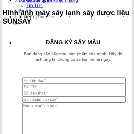
Câu chuyện khách hàng
Bài viết liên quan:
Tin Tức
Liên hệ
Hình ảnh máy sấy lạnh sấy dược liệu
Tìm kiếm:
SUNSAY
ĐĂNG KÝ SẤY MẪU
Bạn đang cần sấy mẫu sản phẩm của mình. Hãy để
lại thông tin chúng tôi sẽ liên hệ lại ngay.