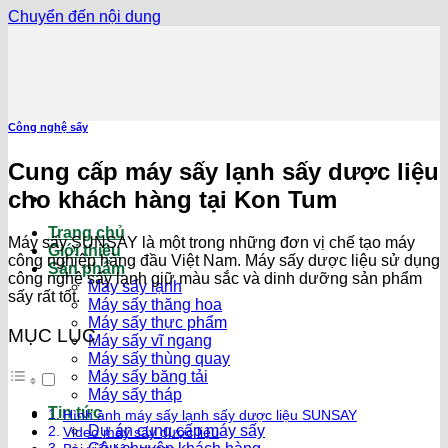
Chuyển đến nội dung
Công nghệ sấy
Cung cấp máy sấy lạnh sấy dược liệu
cho khách hàng tại Kon Tum
Trang chủ
Máy sấy SUNSAY là một trong những đơn vị chế tạo máy
Giới thiệu
công nghiệp hàng đầu Việt Nam. Máy sấy dược liệu sử dụng
Sản phẩm
công nghệ sấy lạnh giữ màu sắc và dinh dưỡng sản phẩm
Máy sấy lạnh
sấy rất tốt.
Máy sấy thăng hoa
Máy sấy thực phẩm
MỤC LỤC
Máy sấy vĩ ngang
Máy sấy thùng quay
Máy sấy băng tải
Máy sấy tháp
Tin tức
Hình ảnh máy sấy lạnh sấy dược liệu SUNSAY
Dự án cung cấp máy sấy
Video máy sấy dược liệu