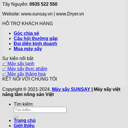
Tây Nguyên:
0935 522 550
Website: www.sunsay.vn | www.Dryer.vn
HỖ TRỢ KHÁCH HÀNG
Góc chia sẻ
Câu hỏi thường gặp
Đại diện kinh doanh
Mua máy sấy
Sự kiện nổi bật
✅ Máy sấy lạnh
✅ Máy sấy thực phẩm
✅ Máy sấy thăng hoa
KẾT NỐI VỚI CHÚNG TÔI
Copyright ® 2021-2024.
Máy sấy SUNSAY
| Máy sấy việt
nâng tầm nông sản Việt
Tìm kiếm:
Trang chủ
Giới thiệu