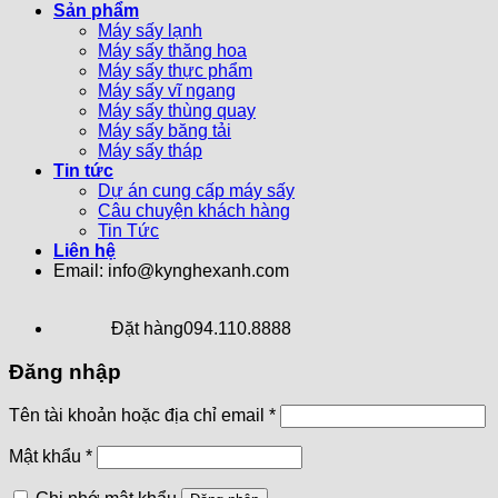
Sản phẩm
Máy sấy lạnh
Máy sấy thăng hoa
Máy sấy thực phẩm
Máy sấy vĩ ngang
Máy sấy thùng quay
Máy sấy băng tải
Máy sấy tháp
Tin tức
Dự án cung cấp máy sấy
Câu chuyện khách hàng
Tin Tức
Liên hệ
Email: info@kynghexanh.com
Đặt hàng
094.110.8888
Đăng nhập
Tên tài khoản hoặc địa chỉ email
*
Mật khẩu
*