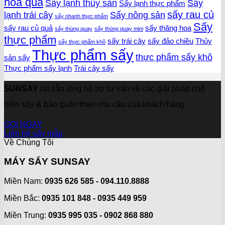
hoa quả
Sấy lạnh thủy sản
Sấy
Sấy lạnh thực phẩm
sấy rau củ
lạnh trái cây
Sấy nông sản
sấy nhanh thực phẩm
Sấy
sấy rau củ quả
sấy thăng hoa
sấy thùng quay
sấy thùng quay mini
thực phẩm
sấy trái cây
sấy đảo chiều
Thủy
sấy thực phẩm khô
Thực phẩm sấy
thực phẩm sấy khô
sản sấy
Thực phẩm sấy lạnh
Trái cây sấy
SUNSAY
rất sẵn lòng hỗ trợ tư vấn về các giải pháp chế
biến sấy & bảo quản theo nhu cầu của khách hàng.
GỌI NGAY
Liên hệ sấy mẫu
Về Chúng Tôi
MÁY SẤY SUNSAY
Miền Nam:
0935 626 585 - 094.110.8888
Miền Bắc:
0935 101 848 - 0935 449 959
Miền Trung:
0935 995 035 - 0902 868 880