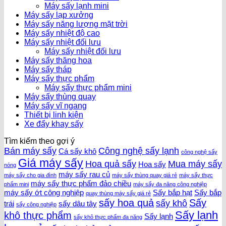
Máy sấy lạnh mini
Máy sấy lạp xưởng
Máy sấy năng lượng mặt trời
Máy sấy nhiệt độ cao
Máy sấy nhiệt đối lưu
Máy sấy nhiệt đối lưu
Máy sấy thăng hoa
Máy sấy tháp
Máy sấy thực phẩm
Máy sấy thực phẩm mini
Máy sấy thùng quay
Máy sấy vĩ ngang
Thiết bị linh kiện
Xe đẩy khay sấy
Tìm kiếm theo gợi ý
Bán máy sấy
Công nghệ sấy lạnh
Cá sấy khô
công nghệ sấy
Giá máy sấy
Hoa quả sấy
Mua máy sấy
Hoa sấy
nóng
máy sấy rau củ
máy sấy cho gia đình
máy sấy thùng quay giá rẻ
máy sấy thực
máy sấy thực phẩm đảo chiều
phẩm mini
máy sấy đa năng công nghiệp
máy sấy ớt công nghiệp
Sấy bắp hạt
Sấy bắp
quay thùng máy sấy giá rẻ
sấy hoa quả
Sấy
sấy khô
trái
sấy dâu tây
sấy công nghiệp
Sấy lạnh
khô thực phẩm
Sấy lạnh
sấy khô thực phẩm đa năng