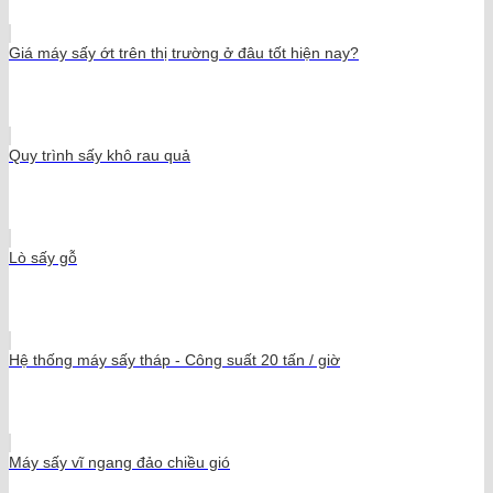
Giá máy sấy ớt trên thị trường ở đâu tốt hiện nay?
Quy trình sấy khô rau quả
Lò sấy gỗ
Hệ thống máy sấy tháp - Công suất 20 tấn / giờ
Máy sấy vĩ ngang đảo chiều gió