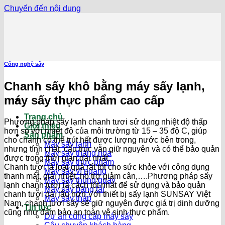
Chuyển đến nội dung
Công nghệ sấy
Chanh sấy khô bằng máy sấy lạnh,
máy sấy thực phẩm cao cấp
Trang chủ
Phương pháp sấy lạnh chanh tươi sử dụng nhiệt độ thấp
Giới thiệu
hơn so với nhiệt độ của môi trường từ 15 – 35 độ C, giúp
Sản phẩm
cho chanh có thể trút hết được lượng nước bên trong,
Máy sấy lạnh
nhưng tính chất, cấu trúc vẫn giữ nguyên và có thể bảo quản
Máy sấy thăng hoa
được trong thời gian dài nhất.
Máy sấy thực phẩm
Chanh tươi là loại quả rất tốt cho sức khỏe với công dụng
Máy sấy vĩ ngang
thanh mát, giải nhiệt, hỗ trợ giảm cân,….Phương pháp sấy
Máy sấy thùng quay
lạnh chanh tươi là cách tốt nhất để sử dụng và bảo quản
Máy sấy băng tải
chanh tươi dài lâu hơn.Với thiết bị sấy lạnh SUNSAY Việt
Máy sấy tháp
Nam, chanh tươi sấy sẽ giữ nguyên được giá trị dinh dưỡng
Tin tức
cũng như đảm bảo an toàn vệ sinh thực phẩm.
Dự án cung cấp máy sấy