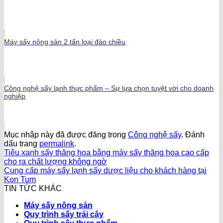
Máy sấy nông sản 2 tấn loại đảo chiều
Công nghệ sấy lạnh thực phẩm – Sự lựa chọn tuyệt vời cho doanh
nghiệp
Mục nhập này đã được đăng trong
Công nghệ sấy
. Đánh
dấu trang
permalink
.
Tiêu xanh sấy thăng hoa bằng máy sấy thăng hoa cao cấp
cho ra chất lượng không ngờ
Cung cấp máy sấy lạnh sấy dược liệu cho khách hàng tại
Kon Tum
TIN TỨC KHÁC
Máy sấy nông sản
Quy trình sấy trái cây