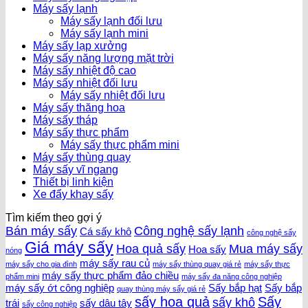
Máy sấy lạnh
Máy sấy lạnh đối lưu
Máy sấy lạnh mini
Máy sấy lạp xưởng
Máy sấy năng lượng mặt trời
Máy sấy nhiệt độ cao
Máy sấy nhiệt đối lưu
Máy sấy nhiệt đối lưu
Máy sấy thăng hoa
Máy sấy tháp
Máy sấy thực phẩm
Máy sấy thực phẩm mini
Máy sấy thùng quay
Máy sấy vĩ ngang
Thiết bị linh kiện
Xe đẩy khay sấy
Tìm kiếm theo gợi ý
Bán máy sấy
Công nghệ sấy lạnh
Cá sấy khô
công nghệ sấy
Giá máy sấy
Hoa quả sấy
Mua máy sấy
Hoa sấy
nóng
máy sấy rau củ
máy sấy cho gia đình
máy sấy thùng quay giá rẻ
máy sấy thực
máy sấy thực phẩm đảo chiều
phẩm mini
máy sấy đa năng công nghiệp
máy sấy ớt công nghiệp
Sấy bắp hạt
Sấy bắp
quay thùng máy sấy giá rẻ
sấy hoa quả
Sấy
sấy khô
trái
sấy dâu tây
sấy công nghiệp