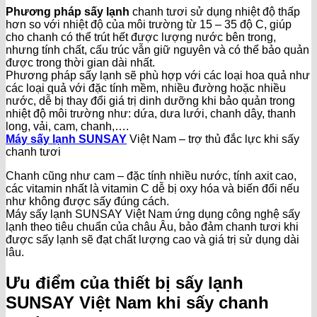
Phương pháp sấy lạnh
chanh tươi sử dụng nhiệt độ thấp
hơn so với nhiệt độ của môi trường từ 15 – 35 độ C, giúp
cho chanh có thể trút hết được lượng nước bên trong,
nhưng tính chất, cấu trúc vẫn giữ nguyên và có thể bảo quản
được trong thời gian dài nhất.
Phương pháp sấy lạnh sẽ phù hợp với các loại hoa quả như
các loại quả với đặc tính mềm, nhiều đường hoặc nhiều
nước, dễ bị thay đổi giá trị dinh dưỡng khi bảo quản trong
nhiệt độ môi trường như: dứa, dưa lưới, chanh dây, thanh
long, vải, cam, chanh,….
Máy sấy lạnh SUNSAY
Việt Nam – trợ thủ đắc lực khi sấy
chanh tươi
Chanh cũng như cam – đặc tính nhiều nước, tính axit cao,
các vitamin nhất là vitamin C dễ bị oxy hóa và biến đổi nếu
như không được sấy đúng cách.
Máy sấy lạnh SUNSAY Việt Nam ứng dụng công nghệ sấy
lạnh theo tiêu chuẩn của châu Âu, bảo đảm chanh tươi khi
được sấy lạnh sẽ đạt chất lượng cao và giá trị sử dụng dài
lâu.
Ưu điểm của thiết bị sấy lạnh
SUNSAY Việt Nam khi sấy chanh