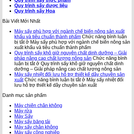
Quy trình sấy thực phẩm
Quy trình sấy dược liệu
Quy trình sấy Hoa
Bài Viết Mới Nhất
Máy sấy phù hợp với ngành chế biến nông sản xuất
khẩu và tiêu chuẩn thành phẩm
Chức năng bình luận
bị tắt
ở Máy sấy phù hợp với ngành chế biến nông sản
xuất khẩu và tiêu chuẩn thành phẩm
Quy trình sấy khô giữ nguyên chất dinh dưỡng – Giải
pháp nâng cao chất lượng nông sản
Chức năng bình
luận bị tắt
ở Quy trình sấy khô giữ nguyên chất dinh
dưỡng – Giải pháp nâng cao chất lượng nông sản
Máy sấy nhiệt đối lưu hỗ trợ thiết kế dây chuyền sản
xuất
Chức năng bình luận bị tắt
ở Máy sấy nhiệt đối
lưu hỗ trợ thiết kế dây chuyền sản xuất
Danh mục sản phẩm
Máy chiên chân không
Máy rửa
Máy Sấy
Máy sấy băng tải
Máy sấy chân không
Máy sấy công nghiệp