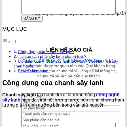
Máy sấy lạnh là giải pháp tốt nhất để bảo quản
MỤC LỤC
LIÊN HỆ BÁO GIÁ
Công dụng của chanh sấy lạnh
Tại sao cần phải sấy lạnh chanh tươi?
Công ty Cổ Phần Kỹ Nghệ Xanh Việt Nam
rất hân
Ưu điểm của thiết bị sấy lạnh SUNSAY Việt Nam khi sấy
hạnh nhận được sự quan tâm của Quý khách hàng
chanh tươi:
Bài viết liên quan:
đến sản phẩm của chúng tôi.Vui lòng để lại thông tin,
chúng tôi sẽ liên hệ đến quý khách.
Công dụng của chanh sấy lạnh
Chanh sấy lạnh
là chanh được làm khô bằng
công nghệ
sấy lạnh
hiện đại, trút hết lượng nước bên trong nhưng hàm
lượng giá trị dinh dưỡng bên trong vẫn giữ nguyên.