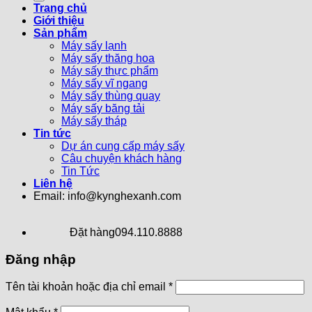
Trang chủ
Giới thiệu
Sản phẩm
Máy sấy lạnh
Máy sấy thăng hoa
Máy sấy thực phẩm
Máy sấy vĩ ngang
Máy sấy thùng quay
Máy sấy băng tải
Máy sấy tháp
Tin tức
Dự án cung cấp máy sấy
Câu chuyện khách hàng
Tin Tức
Liên hệ
Email: info@kynghexanh.com
Đặt hàng
094.110.8888
Đăng nhập
Tên tài khoản hoặc địa chỉ email
*