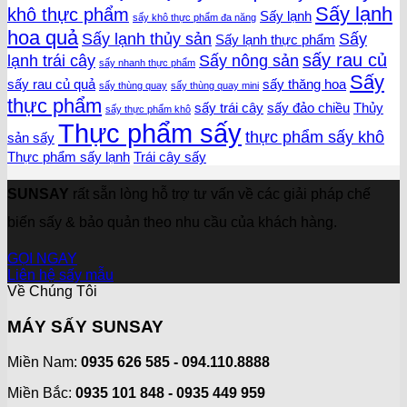
Sấy lạnh
khô thực phẩm
Sấy lạnh
sấy khô thực phẩm đa năng
hoa quả
Sấy lạnh thủy sản
Sấy
Sấy lạnh thực phẩm
sấy rau củ
lạnh trái cây
Sấy nông sản
sấy nhanh thực phẩm
Sấy
sấy rau củ quả
sấy thăng hoa
sấy thùng quay
sấy thùng quay mini
thực phẩm
sấy trái cây
sấy đảo chiều
Thủy
sấy thực phẩm khô
Thực phẩm sấy
thực phẩm sấy khô
sản sấy
Thực phẩm sấy lạnh
Trái cây sấy
SUNSAY
rất sẵn lòng hỗ trợ tư vấn về các giải pháp chế
biến sấy & bảo quản theo nhu cầu của khách hàng.
GỌI NGAY
Liên hệ sấy mẫu
Về Chúng Tôi
MÁY SẤY SUNSAY
Miền Nam:
0935 626 585 - 094.110.8888
Miền Bắc:
0935 101 848 - 0935 449 959