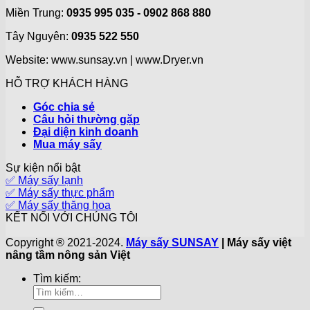
Miền Trung:
0935 995 035 - 0902 868 880
Tây Nguyên:
0935 522 550
Website: www.sunsay.vn | www.Dryer.vn
HỖ TRỢ KHÁCH HÀNG
Góc chia sẻ
Câu hỏi thường gặp
Đại diện kinh doanh
Mua máy sấy
Sự kiện nổi bật
✅ Máy sấy lạnh
✅ Máy sấy thực phẩm
✅ Máy sấy thăng hoa
KẾT NỐI VỚI CHÚNG TÔI
Copyright ® 2021-2024.
Máy sấy SUNSAY
| Máy sấy việt
nâng tầm nông sản Việt
Tìm kiếm: