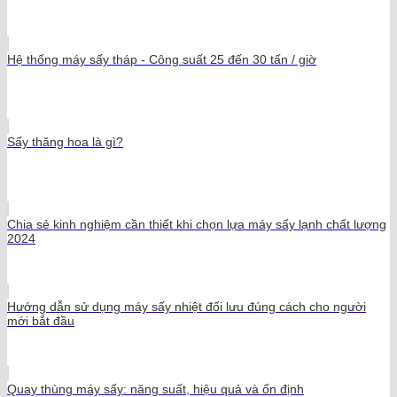
Hệ thống máy sấy tháp - Công suất 25 đến 30 tấn / giờ
Sấy thăng hoa là gì?
Chia sẻ kinh nghiệm cần thiết khi chọn lựa máy sấy lạnh chất lượng
2024
Hướng dẫn sử dụng máy sấy nhiệt đối lưu đúng cách cho người
mới bắt đầu
Quay thùng máy sấy: năng suất, hiệu quả và ổn định