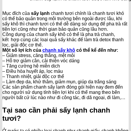
Mục đích của
sấy lạnh
chanh tươi chính là chanh tươi khó
có thể bảo quản trong môi trường bên ngoài được lâu, khi
sấy khô thì chanh tươi có thể dễ dàng sử dụng để pha trà rất
tiện lợi cũng như thời gian bảo quản cũng lâu hơn.
Công dụng của chanh sấy khô có thể là pha trà chanh,
kết hợp cùng các loại quả sấy khác để làm trà detox thanh
lọc, giải độc cơ thể.
Một số lợi ích của
chanh sấy khô
có thể kể đến như:
– Giảm stress, căng thẳng, mệt mỏi
– Hỗ trợ giảm cân, cải thiện vóc dáng
– Tăng cường hệ miễn dịch
– Điều hòa huyết áp, lọc máu
– Thanh nhiệt, giải độc cơ thể
– Làm đẹp da, khử thâm, giảm mụn, giúp da trắng sáng
Các sản phẩm chanh sấy lạnh đóng gói hiện nay đem đến
cho người sử dụng tính tiện lợi khi có thể mang theo bên
người bất cứ lúc nào như đi công tác, đi dã ngoại, đi làm,…
Tại sao cần phải sấy lạnh chanh
tươi?
Ở nước ta có nhiều loại chanh như chanh giấy, chanh không