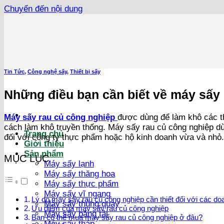
Chuyển đến nội dung
Tin Tức
,
Công nghệ sấy
,
Thiết bị sấy
Những điều bạn cần biết về máy sấy
Máy sấy rau củ công nghiệp
được dùng để làm khô các t
cách làm khô truyền thống. Máy sấy rau củ công nghiệp dùn
Trang chủ
đối với công ty thực phẩm hoặc hộ kinh doanh vừa và nhỏ. 
Giới thiệu
Sản phẩm
MỤC LỤC
Máy sấy lạnh
Máy sấy thăng hoa
Máy sấy thực phẩm
Máy sấy vĩ ngang
Lý do máy sấy rau củ công nghiệp cần thiết đối với các do
Máy sấy thùng quay
Ưu điểm của máy sấy rau củ công nghiệp
Máy sấy băng tải
Bạn có thể mua máy sấy rau củ công nghiệp ở đâu?
Máy sấy tháp