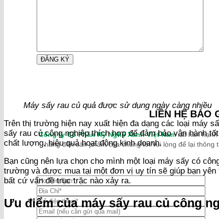
Máy sấy rau củ quả được sử dụng ngày càng nhiều
LIÊN HỆ BÁO 
Trên thị trường hiện nay xuất hiện đa dạng các loại máy 
sấy rau củ công nghiệp thích hợp để đảm bảo vận hành tố
Công ty Cổ Phần Kỹ Nghệ Xanh Việt Nam
rất hân hạnh
chất lượng, hiệu quả hoạt động kinh doanh.
hàng đến sản phẩm của chúng tôi.Vui lòng để lại thông ti
Bạn cũng nên lựa chọn cho mình một loại máy sấy có công
trường và được mua tại một đơn vị uy tín sẽ giúp bạn yên
bất cứ vấn đề trục trặc nào xảy ra.
Ưu điểm của máy sấy rau củ công n