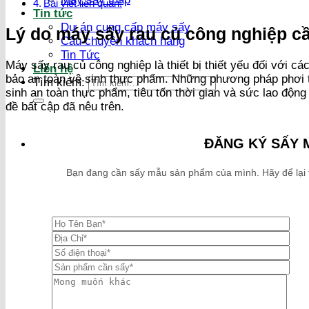
Bài viết liên quan:
Tin tức
Dự án cung cấp máy sấy
Lý do máy sấy rau củ công nghiệp cầ
Câu chuyện khách hàng
Tin Tức
Máy sấy rau củ công nghiệp là thiết bị thiết yếu đối với 
Liên hệ
bảo an toàn vệ sinh thực phẩm. Những phương pháp phơi t
Tìm kiếm:
sinh an toàn thực phẩm, tiêu tốn thời gian và sức lao độn
đề bất cập đã nêu trên.
ĐĂNG KÝ SẤY 
Bạn đang cần sấy mẫu sản phẩm của mình. Hãy để lại thô