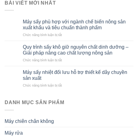
BÀI VIẾT MỚI NHẤT
Máy sấy phù hợp với ngành chế biến nông sản
xuất khẩu và tiêu chuẩn thành phẩm
ở
Chức năng bình luận bị tắt
Máy
sấy
Quy trình sấy khô giữ nguyên chất dinh dưỡng –
phù
Giải pháp nâng cao chất lượng nông sản
hợp
ở
Chức năng bình luận bị tắt
với
Quy
ngành
trình
chế
Máy sấy nhiệt đối lưu hỗ trợ thiết kế dây chuyền
sấy
biến
sản xuất
khô
nông
ở
Chức năng bình luận bị tắt
giữ
sản
Máy
nguyên
xuất
sấy
chất
khẩu
nhiệt
DANH MỤC SẢN PHẨM
dinh
và
đối
dưỡng
tiêu
lưu
–
chuẩn
hỗ
Giải
thành
Máy chiên chân không
trợ
pháp
phẩm
thiết
nâng
Máy rửa
kế
cao
dây