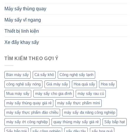
Máy sấy thùng quay
Máy sấy vĩ ngang
Thiết bị linh kiện
Xe đẩy khay sấy
TÌM KIẾM THEO GỢI Ý
Bán máy sấy
Cá sấy khô
Công nghệ sấy lạnh
công nghệ sấy nóng
Giá máy sấy
Hoa quả sấy
Hoa sấy
Mua máy sấy
máy sấy cho gia đình
máy sấy rau củ
máy sấy thùng quay giá rẻ
máy sấy thực phẩm mini
máy sấy thực phẩm đảo chiều
máy sấy đa năng công nghiệp
máy sấy ớt công nghiệp
quay thùng máy sấy giá rẻ
Sấy bắp hạt
Sấy bắp trái
sấy công nghiệp
sấy dâu tây
sấy hoa quả