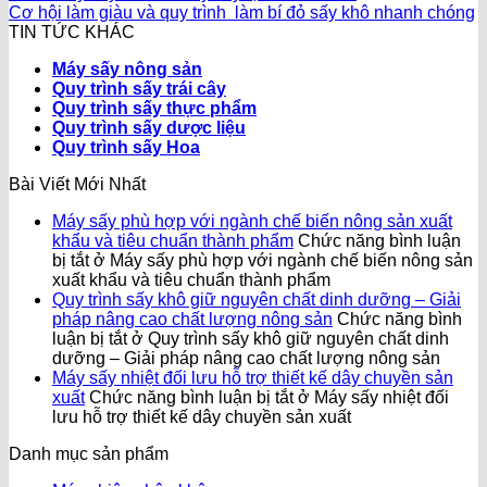
Cơ hội làm giàu và quy trình làm bí đỏ sấy khô nhanh chóng
TIN TỨC KHÁC
Máy sấy nông sản
Quy trình sấy trái cây
Quy trình sấy thực phẩm
Quy trình sấy dược liệu
Quy trình sấy Hoa
Bài Viết Mới Nhất
Máy sấy phù hợp với ngành chế biến nông sản xuất
khẩu và tiêu chuẩn thành phẩm
Chức năng bình luận
bị tắt
ở Máy sấy phù hợp với ngành chế biến nông sản
xuất khẩu và tiêu chuẩn thành phẩm
Quy trình sấy khô giữ nguyên chất dinh dưỡng – Giải
pháp nâng cao chất lượng nông sản
Chức năng bình
luận bị tắt
ở Quy trình sấy khô giữ nguyên chất dinh
dưỡng – Giải pháp nâng cao chất lượng nông sản
Máy sấy nhiệt đối lưu hỗ trợ thiết kế dây chuyền sản
xuất
Chức năng bình luận bị tắt
ở Máy sấy nhiệt đối
lưu hỗ trợ thiết kế dây chuyền sản xuất
Danh mục sản phẩm