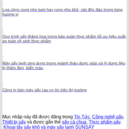
Lựa chọn rong nho tươi hay rong nho khô, nét độc đáo trong từng
hương vị
Quy trình sấy thăng hoa trong bảo quản thực phẩm tối ưu hiệu suất,
an toàn vệ sinh thực phẩm
Máy sấy lạnh ứng dụng trong ngành thảo dược giúp xử lý dược liệu
bị thâm đen, biến màu
Công ty bán máy sấy rau uy tín trên thị trường
Mục nhập này đã được đăng trong
Tin Tức
,
Công nghệ sấy
,
Thiết bị sấy
và được gắn thẻ
sấy cà chua
,
Thực phẩm sấy
.
Khoai tây sấy khô và máy sấy lạnh SUNSAY