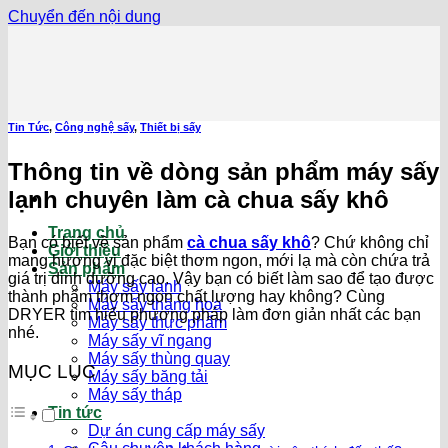
Chuyển đến nội dung
Tin Tức
,
Công nghệ sấy
,
Thiết bị sấy
Thông tin về dòng sản phẩm máy sấy
lạnh chuyên làm cà chua sấy khô
Trang chủ
Bạn có biết về sản phẩm
cà chua sấy khô
? Chứ không chỉ
Giới thiệu
mang hương vị đặc biệt thơm ngon, mới lạ mà còn chứa trả
Sản phẩm
giá trị dinh dưỡng cao. Vậy bạn có biết làm sao để tạo được
Máy sấy lạnh
thành phẩm thơm ngon chất lượng hay không? Cùng
Máy sấy thăng hoa
DRYER tìm hiểu phương pháp làm đơn giản nhất các bạn
Máy sấy thực phẩm
nhé.
Máy sấy vĩ ngang
Máy sấy thùng quay
MỤC LỤC
Máy sấy băng tải
Máy sấy tháp
Tin tức
Dự án cung cấp máy sấy