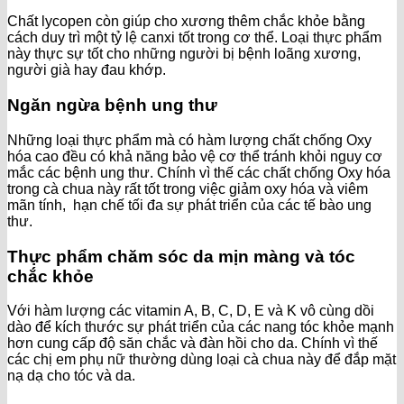
Chất lycopen còn giúp cho xương thêm chắc khỏe bằng
cách duy trì một tỷ lệ canxi tốt trong cơ thể. Loại thực phẩm
này thực sự tốt cho những người bị bệnh loãng xương,
người già hay đau khớp.
Ngăn ngừa bệnh ung thư
Những loại thực phẩm mà có hàm lượng chất chống Oxy
hóa cao đều có khả năng bảo vệ cơ thể tránh khỏi nguy cơ
mắc các bệnh ung thư. Chính vì thế các chất chống Oxy hóa
trong cà chua này rất tốt trong việc giảm oxy hóa và viêm
mãn tính, hạn chế tối đa sự phát triển của các tế bào ung
thư.
Thực phẩm chăm sóc da mịn màng và tóc
chắc khỏe
Với hàm lượng các vitamin A, B, C, D, E và K vô cùng dồi
dào để kích thước sự phát triển của các nang tóc khỏe mạnh
hơn cung cấp độ săn chắc và đàn hồi cho da. Chính vì thế
các chị em phụ nữ thường dùng loại cà chua này để đắp mặt
nạ dạ cho tóc và da.