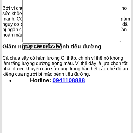
Bởi vì chứa nhiều chất xơ và Vitamin C, Kali nên rất tốt cho
sức khỏe tim mạch giúp hỗ trợ có được một trái tim khỏe
mạnh. Cũng như đã đề cập thì cà chua rất tốt trong việc giảm
nguy cơ đột quỵ xảy ra khi lượng máu đến một phần của đã
bị ngăn chặn. Đây là một sự lựa chọn tuyệt vời sức hệ tuần
hoàn máu của các bộ phận diễn ra lưu thông.
Giảm nguy cơ mắc bệnh tiểu đường
Cà chua sấy có hàm lượng GI thấp, chính vì thế nó không
làm tăng lượng đường trong máu. Vì thế đây là lựa chọn tốt
nhất được khuyến cáo sử dụng trong hầu hết các chế độ ăn
kiêng của người bị mắc bệnh tiểu đường.
Hotline:
0941108888