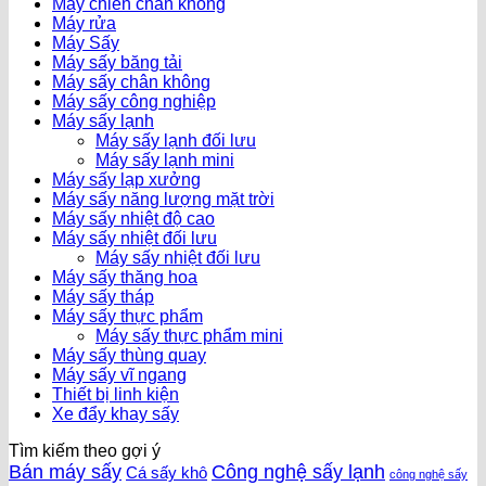
Máy chiên chân không
Máy rửa
Máy Sấy
Máy sấy băng tải
Máy sấy chân không
Máy sấy công nghiệp
Máy sấy lạnh
Máy sấy lạnh đối lưu
Máy sấy lạnh mini
Máy sấy lạp xưởng
Máy sấy năng lượng mặt trời
Máy sấy nhiệt độ cao
Máy sấy nhiệt đối lưu
Máy sấy nhiệt đối lưu
Máy sấy thăng hoa
Máy sấy tháp
Máy sấy thực phẩm
Máy sấy thực phẩm mini
Máy sấy thùng quay
Máy sấy vĩ ngang
Thiết bị linh kiện
Xe đẩy khay sấy
Tìm kiếm theo gợi ý
Bán máy sấy
Công nghệ sấy lạnh
Cá sấy khô
công nghệ sấy