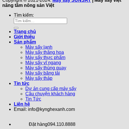
Copyright ® 2021-2024.
Máy sấy SUNSAY
| Máy sấy việt
nâng tầm nông sản Việt
Tìm kiếm:
Trang chủ
Giới thiệu
Sản phẩm
Máy sấy lạnh
Máy sấy thăng hoa
Máy sấy thực phẩm
Máy sấy vĩ ngang
Máy sấy thùng quay
Máy sấy băng tải
Máy sấy tháp
Tin tức
Dự án cung cấp máy sấy
Câu chuyện khách hàng
Tin Tức
Liên hệ
Email: info@kynghexanh.com
Đặt hàng
094.110.8888