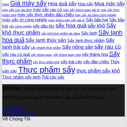
Giá máy sấy
Hoa quả sấy
Mua máy sấy
Hoa sấy
nóng
máy sấy rau củ
máy sấy cho gia đình
máy sấy thùng quay giá rẻ
máy sấy thực
máy sấy thực phẩm đảo chiều
phẩm mini
máy sấy đa năng công nghiệp
máy sấy ớt công nghiệp
Sấy bắp hạt
Sấy bắp
quay thùng máy sấy giá rẻ
sấy hoa quả
Sấy
sấy khô
trái
sấy dâu tây
sấy công nghiệp
Sấy lạnh
khô thực phẩm
Sấy lạnh
sấy khô thực phẩm đa năng
hoa quả
Sấy lạnh thủy sản
Sấy
Sấy lạnh thực phẩm
sấy rau củ
lạnh trái cây
Sấy nông sản
sấy nhanh thực phẩm
Sấy
sấy rau củ quả
sấy thăng hoa
sấy thùng quay
sấy thùng quay mini
thực phẩm
sấy trái cây
sấy đảo chiều
Thủy
sấy thực phẩm khô
Thực phẩm sấy
thực phẩm sấy khô
sản sấy
Thực phẩm sấy lạnh
Trái cây sấy
SUNSAY
rất sẵn lòng hỗ trợ tư vấn về các giải pháp chế
biến sấy & bảo quản theo nhu cầu của khách hàng.
GỌI NGAY
Liên hệ sấy mẫu
Về Chúng Tôi