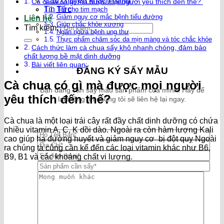
Câu chuyện khách hàng
Cà chua có gì mà được mọi người yêu thích đến thế?
Tin Tức
Tốt cho tim mạch
Giảm nguy cơ mắc bệnh tiểu đường
Liên hệ
Giúp chắc khỏe xương
Tìm kiếm:
Ngăn ngừa bệnh ung thư
Thực phẩm chăm sóc da mịn màng và tóc chắc khỏe
Cách thức làm cà chua sấy khô nhanh chóng, đảm bảo
chất lượng bề mặt dinh dưỡng
Bài viết liên quan:
ĐĂNG KÝ SẤY MẪU
Cà chua có gì mà được mọi người
Bạn đang cần sấy mẫu sản phẩm của mình. Hãy để
yêu thích đến thế?
lại thông tin chúng tôi sẽ liên hệ lại ngay.
Cà chua là một loại trái cây rất đầy chất dinh dưỡng có chứa
nhiều vitamin A, C, K dồi dào. Ngoài ra còn hàm lượng Kali
cao giúp hạ đường huyết và giảm nguy cơ bị đột quỵ Ngoài
ra chúng ta cũng cần kể đến các loại vitamin khác như B6,
B9, B1 và các khoáng chất vi lượng.