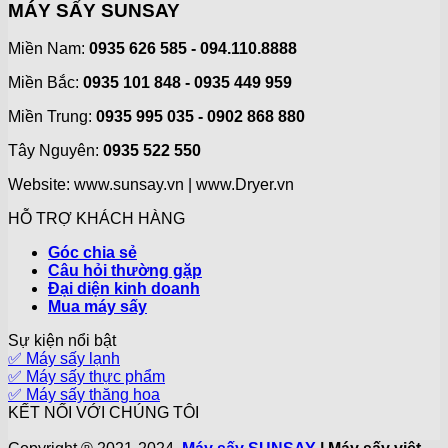
MÁY SẤY SUNSAY
Miền Nam:
0935 626 585 - 094.110.8888
Miền Bắc:
0935 101 848 - 0935 449 959
Miền Trung:
0935 995 035 - 0902 868 880
Tây Nguyên:
0935 522 550
Website: www.sunsay.vn | www.Dryer.vn
HỖ TRỢ KHÁCH HÀNG
Góc chia sẻ
Câu hỏi thường gặp
Đại diện kinh doanh
Mua máy sấy
Sự kiện nổi bật
✅ Máy sấy lạnh
✅ Máy sấy thực phẩm
✅ Máy sấy thăng hoa
KẾT NỐI VỚI CHÚNG TÔI