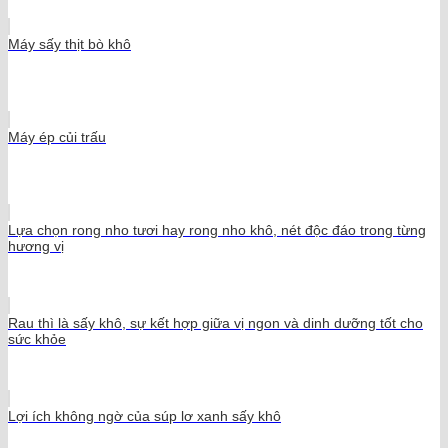
Máy sấy thịt bò khô
Máy ép củi trấu
Lựa chọn rong nho tươi hay rong nho khô, nét độc đáo trong từng
hương vị
Rau thì là sấy khô, sự kết hợp giữa vị ngon và dinh dưỡng tốt cho
sức khỏe
Lợi ích không ngờ của súp lơ xanh sấy khô