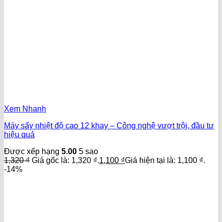
Xem Nhanh
Máy sấy nhiệt độ cao 12 khay – Công nghệ vượt trội, đầu tư
hiệu quả
Được xếp hạng
5.00
5 sao
1,320
₫
Giá gốc là: 1,320 ₫.
1,100
₫
Giá hiện tại là: 1,100 ₫.
-14%