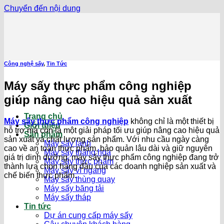
Chuyển đến nội dung
Công nghệ sấy
,
Tin Tức
Máy sấy thực phẩm công nghiệp
giúp nâng cao hiệu quả sản xuất
Trang chủ
Máy sấy thực phẩm công nghiệp
không chỉ là một thiết bị
Giới thiệu
hỗ trợ mà còn là một giải pháp tối ưu giúp nâng cao hiệu quả
Sản phẩm
sản xuất và chất lượng sản phẩm. Với nhu cầu ngày càng
Máy sấy lạnh
cao về an toàn thực phẩm, bảo quản lâu dài và giữ nguyên
Máy sấy thăng hoa
giá trị dinh dưỡng, máy sấy thực phẩm công nghiệp đang trở
Máy sấy thực phẩm
thành lựa chọn hàng đầu của các doanh nghiệp sản xuất và
Máy sấy vĩ ngang
chế biến thực phẩm.
Máy sấy thùng quay
Máy sấy băng tải
Máy sấy tháp
Tin tức
Dự án cung cấp máy sấy