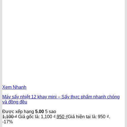
Xem Nhanh
Máy sấy nhiệt 12 khay mini – Sấy thực phẩm nhanh chóng
và đồng đều
Được xếp hạng
5.00
5 sao
1,100
₫
Giá gốc là: 1,100 ₫.
950
₫
Giá hiện tại là: 950 ₫.
-17%