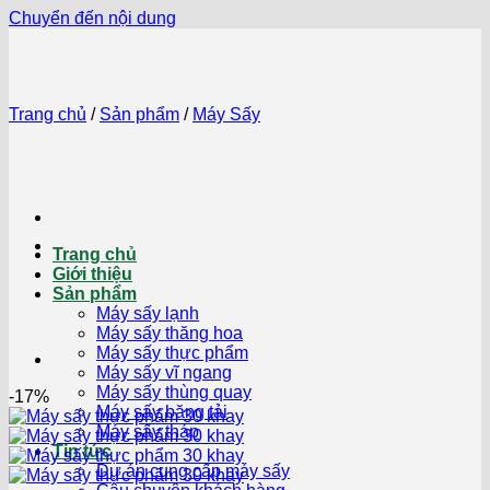
Chuyển đến nội dung
Trang chủ
/
Sản phẩm
/
Máy Sấy
Trang chủ
Giới thiệu
Sản phẩm
Máy sấy lạnh
Máy sấy thăng hoa
Máy sấy thực phẩm
Máy sấy vĩ ngang
Máy sấy thùng quay
-17%
Máy sấy băng tải
Máy sấy tháp
Tin tức
Dự án cung cấp máy sấy