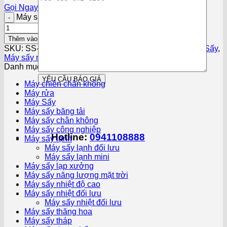
Gọi Ngay
Nhận báo giá
Máy sấy thực phẩm 30 khay số lượng
Thêm vào giỏ hàng
SKU:
SS-5730CD
Danh mục:
Máy sấy thực phẩm
,
Máy Sấy
,
Máy sấy nhiệt đối lưu
Danh mục sản phẩm
Máy chiên chân không
Máy rửa
Máy Sấy
Máy sấy băng tải
Máy sấy chân không
Máy sấy công nghiệp
Hotline:
0941108888
Máy sấy lạnh
Máy sấy lạnh đối lưu
Máy sấy lạnh mini
Máy sấy lạp xưởng
Máy sấy năng lượng mặt trời
Máy sấy nhiệt độ cao
Máy sấy nhiệt đối lưu
Máy sấy nhiệt đối lưu
Máy sấy thăng hoa
Máy sấy tháp