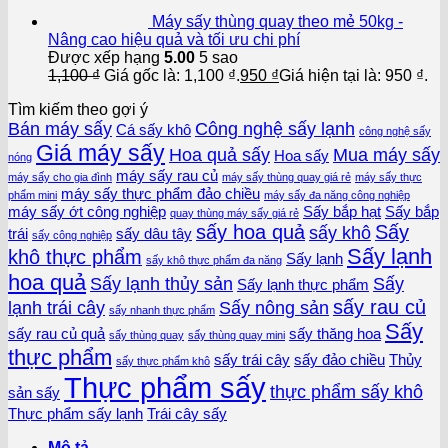
Máy sấy thùng quay theo mẻ 50kg -
Nâng cao hiệu quả và tối ưu chi phí
Được xếp hạng
5.00
5 sao
1,100
₫
Giá gốc là: 1,100 ₫.
950
₫
Giá hiện tại là: 950 ₫.
Tìm kiếm theo gợi ý
Bán máy sấy
Công nghệ sấy lạnh
Cá sấy khô
công nghệ sấy
Giá máy sấy
Hoa quả sấy
Mua máy sấy
Hoa sấy
nóng
máy sấy rau củ
máy sấy cho gia đình
máy sấy thùng quay giá rẻ
máy sấy thực
máy sấy thực phẩm đảo chiều
phẩm mini
máy sấy đa năng công nghiệp
máy sấy ớt công nghiệp
Sấy bắp hạt
Sấy bắp
quay thùng máy sấy giá rẻ
sấy hoa quả
Sấy
sấy khô
trái
sấy dâu tây
sấy công nghiệp
Sấy lạnh
khô thực phẩm
Sấy lạnh
sấy khô thực phẩm đa năng
hoa quả
Sấy lạnh thủy sản
Sấy
Sấy lạnh thực phẩm
sấy rau củ
lạnh trái cây
Sấy nông sản
sấy nhanh thực phẩm
Sấy
sấy rau củ quả
sấy thăng hoa
sấy thùng quay
sấy thùng quay mini
thực phẩm
sấy trái cây
sấy đảo chiều
Thủy
sấy thực phẩm khô
Thực phẩm sấy
thực phẩm sấy khô
sản sấy
Thực phẩm sấy lạnh
Trái cây sấy
Mô tả