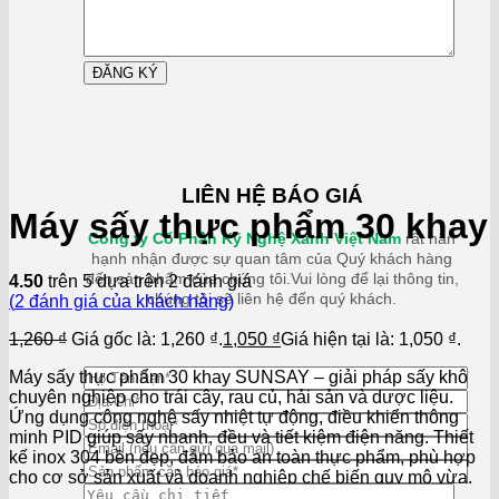
LIÊN HỆ BÁO GIÁ
Máy sấy thực phẩm 30 khay
Công ty Cổ Phần Kỹ Nghệ Xanh Việt Nam
rất hân
hạnh nhận được sự quan tâm của Quý khách hàng
đến sản phẩm của chúng tôi.Vui lòng để lại thông tin,
4.50
trên 5 dựa trên
2
đánh giá
chúng tôi sẽ liên hệ đến quý khách.
(
2
đánh giá của khách hàng)
1,260
₫
Giá gốc là: 1,260 ₫.
1,050
₫
Giá hiện tại là: 1,050 ₫.
Máy sấy thực phẩm 30 khay SUNSAY – giải pháp sấy khô
chuyên nghiệp cho trái cây, rau củ, hải sản và dược liệu.
Ứng dụng công nghệ sấy nhiệt tự động, điều khiển thông
minh PID giúp sấy nhanh, đều và tiết kiệm điện năng. Thiết
kế inox 304 bền đẹp, đảm bảo an toàn thực phẩm, phù hợp
cho cơ sở sản xuất và doanh nghiệp chế biến quy mô vừa.