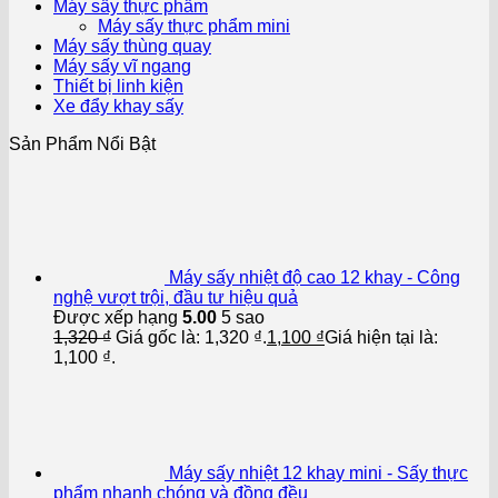
Máy sấy thực phẩm
Máy sấy thực phẩm mini
Máy sấy thùng quay
Máy sấy vĩ ngang
Thiết bị linh kiện
Xe đẩy khay sấy
Sản Phẩm Nổi Bật
Máy sấy nhiệt độ cao 12 khay - Công
nghệ vượt trội, đầu tư hiệu quả
Được xếp hạng
5.00
5 sao
1,320
₫
Giá gốc là: 1,320 ₫.
1,100
₫
Giá hiện tại là:
1,100 ₫.
Máy sấy nhiệt 12 khay mini - Sấy thực
phẩm nhanh chóng và đồng đều