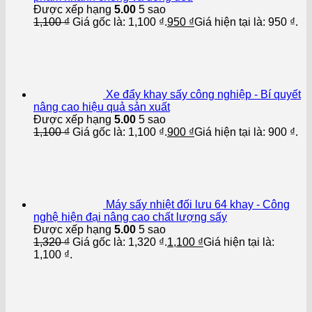
Được xếp hạng
5.00
5 sao
1,100
₫
Giá gốc là: 1,100 ₫.
950
₫
Giá hiện tại là: 950 ₫.
Xe đẩy khay sấy công nghiệp - Bí quyết
nâng cao hiệu quả sản xuất
Được xếp hạng
5.00
5 sao
1,100
₫
Giá gốc là: 1,100 ₫.
900
₫
Giá hiện tại là: 900 ₫.
Máy sấy nhiệt đối lưu 64 khay - Công
nghệ hiện đại nâng cao chất lượng sấy
Được xếp hạng
5.00
5 sao
1,320
₫
Giá gốc là: 1,320 ₫.
1,100
₫
Giá hiện tại là:
1,100 ₫.