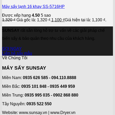
Máy sấy lạnh 16 khay SS-5716HP
Được xếp hạng
4.50
5 sao
1,320
₫
Giá gốc là: 1,320 ₫.
1,100
₫
Giá hiện tại là: 1,100 ₫.
SUNSAY
rất sẵn lòng hỗ trợ tư vấn về các giải pháp chế
biến sấy & bảo quản theo nhu cầu của khách hàng.
GỌI NGAY
Liên hệ sấy mẫu
Về Chúng Tôi
MÁY SẤY SUNSAY
Miền Nam:
0935 626 585 - 094.110.8888
Miền Bắc:
0935 101 848 - 0935 449 959
Miền Trung:
0935 995 035 - 0902 868 880
Tây Nguyên:
0935 522 550
Website: www.sunsay.vn | www.Dryer.vn