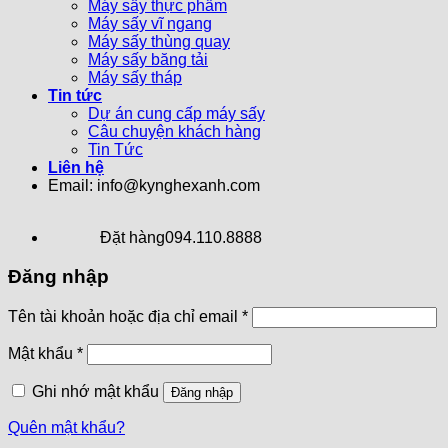
Máy sấy thực phẩm
Máy sấy vĩ ngang
Máy sấy thùng quay
Máy sấy băng tải
Máy sấy tháp
Tin tức
Dự án cung cấp máy sấy
Câu chuyện khách hàng
Tin Tức
Liên hệ
Email: info@kynghexanh.com
Đặt hàng
094.110.8888
Đăng nhập
Tên tài khoản hoặc địa chỉ email
*
Mật khẩu
*
Ghi nhớ mật khẩu
Đăng nhập
Quên mật khẩu?