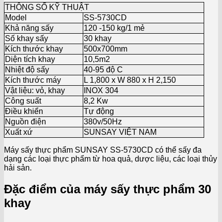
THÔNG SỐ KỸ THUẬT
Model
SS-5730CD
Khả năng sấy
120 -150 kg/1 mẻ
Số khay sấy
30 khay
Kích thước khay
500x700mm
Diện tích khay
10,5m2
Nhiệt độ sấy
40-95 độ C
Kích thước máy
L 1,800 x W 880 x H 2,150
Vật liệu: vỏ, khay
INOX 304
Công suất
8,2 Kw
Điều khiển
Tự động
Nguồn điện
380v/50Hz
Xuất xứ
SUNSAY VIỆT NAM
Máy sấy thực phẩm SUNSAY SS-5730CD có thể sấy đa
dạng các loại thực phẩm từ hoa quả, dược liệu, các loại thủy
hải sản.
Đặc điểm của máy sấy thực phẩm 30
khay