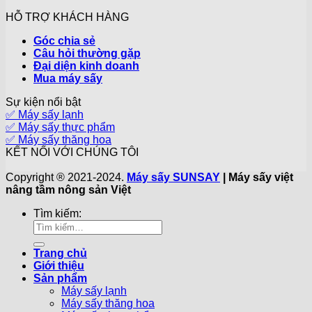
HỖ TRỢ KHÁCH HÀNG
Góc chia sẻ
Câu hỏi thường gặp
Đại diện kinh doanh
Mua máy sấy
Sự kiện nổi bật
✅ Máy sấy lạnh
✅ Máy sấy thực phẩm
✅ Máy sấy thăng hoa
KẾT NỐI VỚI CHÚNG TÔI
Copyright ® 2021-2024.
Máy sấy SUNSAY
| Máy sấy việt
nâng tầm nông sản Việt
Tìm kiếm:
Trang chủ
Giới thiệu
Sản phẩm
Máy sấy lạnh
Máy sấy thăng hoa