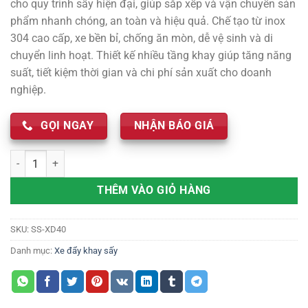
cho quy trình sấy hiện đại, giúp sắp xếp và vận chuyển sản
1,100 ₫.
là:
phẩm nhanh chóng, an toàn và hiệu quả. Chế tạo từ inox
900 ₫.
304 cao cấp, xe bền bỉ, chống ăn mòn, dễ vệ sinh và di
chuyển linh hoạt. Thiết kế nhiều tầng khay giúp tăng năng
suất, tiết kiệm thời gian và chi phí sản xuất cho doanh
nghiệp.
GỌI NGAY
NHẬN BÁO GIÁ
Xe đẩy khay sấy công nghiệp - Bí quyết nâng cao hiệu quả sản xuất 
THÊM VÀO GIỎ HÀNG
SKU:
SS-XD40
Danh mục:
Xe đẩy khay sấy