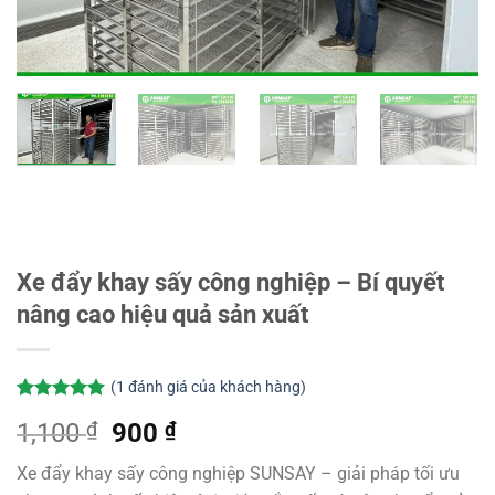
Xe đẩy khay sấy công nghiệp – Bí quyết
nâng cao hiệu quả sản xuất
(
1
đánh giá của khách hàng)
5.00
1
trên 5
Giá
Giá
1,100
₫
900
₫
dựa trên
đánh giá
gốc
hiện
Xe đẩy khay sấy công nghiệp SUNSAY – giải pháp tối ưu
là:
tại