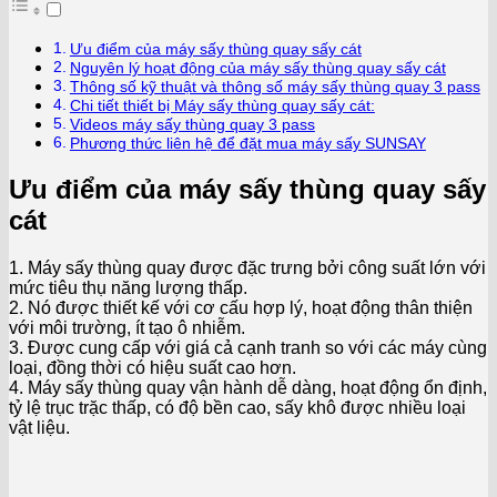
Ưu điểm của máy sấy thùng quay sấy cát
Nguyên lý hoạt động của máy sấy thùng quay sấy cát
Thông số kỹ thuật và thông số máy sấy thùng quay 3 pass
Chi tiết thiết bị Máy sấy thùng quay sấy cát:
Videos máy sấy thùng quay 3 pass
Phương thức liên hệ để đặt mua máy sấy SUNSAY
Ưu điểm của máy sấy thùng quay sấy
cát
1. Máy sấy thùng quay được đặc trưng bởi công suất lớn với
mức tiêu thụ năng lượng thấp.
2. Nó được thiết kế với cơ cấu hợp lý, hoạt động thân thiện
với môi trường, ít tạo ô nhiễm.
3. Được cung cấp với giá cả cạnh tranh so với các máy cùng
loại, đồng thời có hiệu suất cao hơn.
4. Máy sấy thùng quay vận hành dễ dàng, hoạt động ổn định,
tỷ lệ trục trặc thấp, có độ bền cao, sấy khô được nhiều loại
vật liệu.