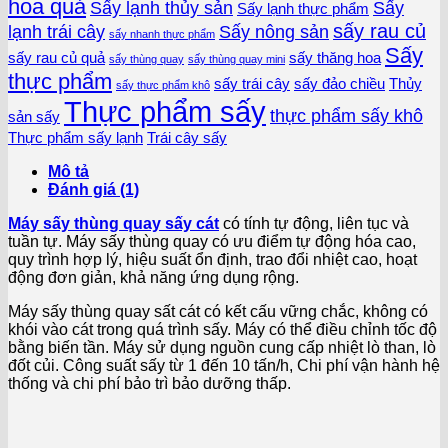
hoa quả
Sấy lạnh thủy sản
Sấy
Sấy lạnh thực phẩm
sấy rau củ
lạnh trái cây
Sấy nông sản
sấy nhanh thực phẩm
Sấy
sấy rau củ quả
sấy thăng hoa
sấy thùng quay
sấy thùng quay mini
thực phẩm
sấy trái cây
sấy đảo chiều
Thủy
sấy thực phẩm khô
Thực phẩm sấy
thực phẩm sấy khô
sản sấy
Thực phẩm sấy lạnh
Trái cây sấy
Mô tả
Đánh giá (1)
Máy sấy thùng quay sấy cát
có tính tự động, liên tục và
tuần tự. Máy sấy thùng quay có ưu điểm tự động hóa cao,
quy trình hợp lý, hiệu suất ổn định, trao đổi nhiệt cao, hoạt
động đơn giản, khả năng ứng dụng rộng.
Máy sấy thùng quay sất cát có kết cấu vững chắc, không có
khói vào cát trong quá trình sấy. Máy có thể điều chỉnh tốc độ
bằng biến tần. Máy sử dụng nguồn cung cấp nhiệt lò than, lò
đốt củi. Công suất sấy từ 1 đến 10 tấn/h, Chi phí vận hành hệ
thống và chi phí bảo trì bảo dưỡng thấp.