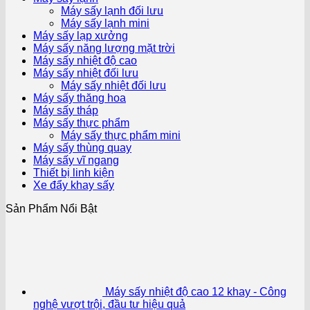
Máy sấy lạnh đối lưu
Máy sấy lạnh mini
Máy sấy lạp xưởng
Máy sấy năng lượng mặt trời
Máy sấy nhiệt độ cao
Máy sấy nhiệt đối lưu
Máy sấy nhiệt đối lưu
Máy sấy thăng hoa
Máy sấy tháp
Máy sấy thực phẩm
Máy sấy thực phẩm mini
Máy sấy thùng quay
Máy sấy vĩ ngang
Thiết bị linh kiện
Xe đẩy khay sấy
Sản Phẩm Nổi Bật
Máy sấy nhiệt độ cao 12 khay - Công
nghệ vượt trội, đầu tư hiệu quả