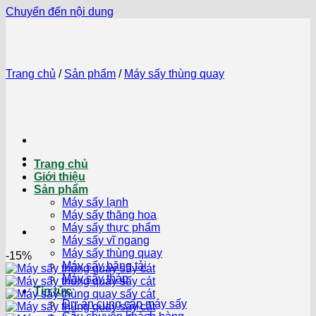
Chuyển đến nội dung
Trang chủ
/
Sản phẩm
/
Máy sấy thùng quay
Trang chủ
Giới thiệu
Sản phẩm
Máy sấy lạnh
Máy sấy thăng hoa
Máy sấy thực phẩm
Máy sấy vĩ ngang
Máy sấy thùng quay
-15%
Máy sấy băng tải
Máy sấy tháp
Tin tức
Dự án cung cấp máy sấy