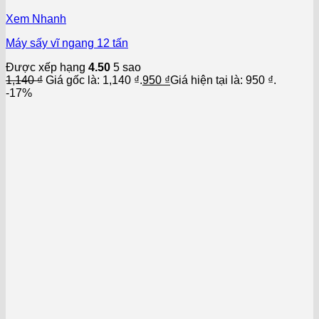
Xem Nhanh
Máy sấy vĩ ngang 12 tấn
Được xếp hạng
4.50
5 sao
1,140
₫
Giá gốc là: 1,140 ₫.
950
₫
Giá hiện tại là: 950 ₫.
-17%