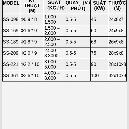
KỸ
SUẤT
QUAY （V /
MODEL
SUẤT
THƯỚC
THUẬT
（KG / H)
(KW)
(M)
PHÚT)
(M)
1.000 –
SS-098
Ф0,9 * 8
0,5-5
45
24x8x7
1.500
1.500 –
SS-169
Ф1,6 * 9
0,5-5
60
24x9x8
2.000
2.000 –
SS-189
Ф1,8 * 9
0,5-5
68
26x9x8
2.500
2.500 –
SS-209
Ф2.0 * 9
0,5-5
75
28x9x8
3.3000
3.000 –
SS-221
Ф2,2 * 10
0,5-5
90
28x10x8
5.000
4.000 –
SS-361
Ф3,6 * 10
0,5-5
100
32x10x9
8.000