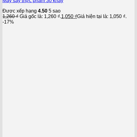
Máy sấy thực phẩm 30 khay
Được xếp hạng
4.50
5 sao
1,260
₫
Giá gốc là: 1,260 ₫.
1,050
₫
Giá hiện tại là: 1,050 ₫.
-17%