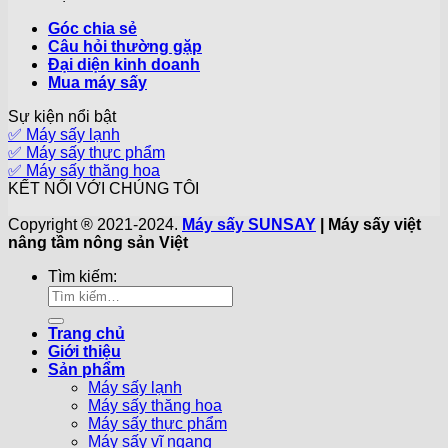
Góc chia sẻ
Câu hỏi thường gặp
Đại diện kinh doanh
Mua máy sấy
Sự kiện nổi bật
✅ Máy sấy lạnh
✅ Máy sấy thực phẩm
✅ Máy sấy thăng hoa
KẾT NỐI VỚI CHÚNG TÔI
Copyright ® 2021-2024.
Máy sấy SUNSAY
| Máy sấy việt
nâng tầm nông sản Việt
Tìm kiếm:
Trang chủ
Giới thiệu
Sản phẩm
Máy sấy lạnh
Máy sấy thăng hoa
Máy sấy thực phẩm
Máy sấy vĩ ngang