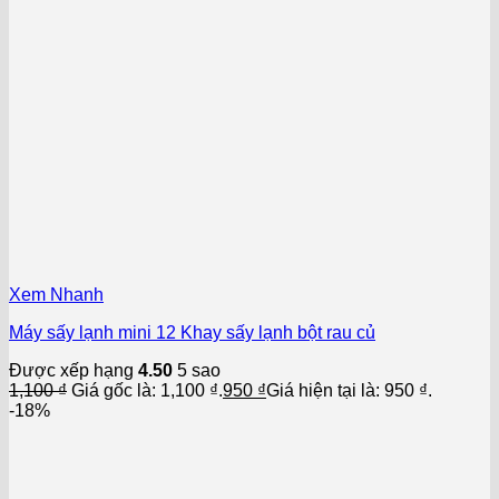
Xem Nhanh
Máy sấy lạnh mini 12 Khay sấy lạnh bột rau củ
Được xếp hạng
4.50
5 sao
1,100
₫
Giá gốc là: 1,100 ₫.
950
₫
Giá hiện tại là: 950 ₫.
-18%