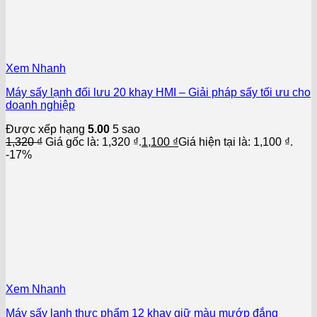
Xem Nhanh
Máy sấy lạnh đối lưu 20 khay HMI – Giải pháp sấy tối ưu cho
doanh nghiệp
Được xếp hạng
5.00
5 sao
1,320
₫
Giá gốc là: 1,320 ₫.
1,100
₫
Giá hiện tại là: 1,100 ₫.
-17%
Xem Nhanh
Máy sấy lạnh thực phẩm 12 khay giữ màu mướp đắng