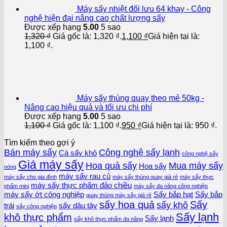
Máy sấy nhiệt đối lưu 64 khay - Công
nghệ hiện đại nâng cao chất lượng sấy
Được xếp hạng
5.00
5 sao
1,320
₫
Giá gốc là: 1,320 ₫.
1,100
₫
Giá hiện tại là:
1,100 ₫.
Máy sấy thùng quay theo mẻ 50kg -
Nâng cao hiệu quả và tối ưu chi phí
Được xếp hạng
5.00
5 sao
1,100
₫
Giá gốc là: 1,100 ₫.
950
₫
Giá hiện tại là: 950 ₫.
Tìm kiếm theo gợi ý
Bán máy sấy
Công nghệ sấy lạnh
Cá sấy khô
công nghệ sấy
Giá máy sấy
Hoa quả sấy
Mua máy sấy
Hoa sấy
nóng
máy sấy rau củ
máy sấy cho gia đình
máy sấy thùng quay giá rẻ
máy sấy thực
máy sấy thực phẩm đảo chiều
phẩm mini
máy sấy đa năng công nghiệp
máy sấy ớt công nghiệp
Sấy bắp hạt
Sấy bắp
quay thùng máy sấy giá rẻ
sấy hoa quả
Sấy
sấy khô
trái
sấy dâu tây
sấy công nghiệp
Sấy lạnh
khô thực phẩm
Sấy lạnh
sấy khô thực phẩm đa năng