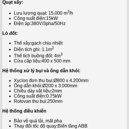
Quạt sấy:
3
Lưu lượng quạt: 15,000 m
/h
Công suất điện:15kW
Điện áp:380V/3pha/50Hz
Lò đốt:
Thể xây:gạch chịu nhiệt
2
Diện tích ghi: 1.1m
3
Thể tích buồng đốt: 4m
Cửa cấp liệu:400 x 500 mm
Hệ thống xử lý bụi và ống dẫn khói:
Xyclon đơn thu bụi:Ø800 x 4.200mm
Ống dẫn khói:Ø200 x 3.000mm
Chiều dày vật liệu:2mm
Công suất điện:0.75kW
Rotovan thu bụi:250mm
Hệ thống điều khiển
Bảo vệ quá tải, mất pha
Thay đổi tốc độ quay:Biến tầng ABB