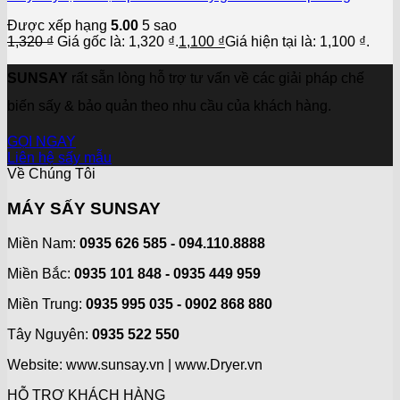
Được xếp hạng
5.00
5 sao
1,320
₫
Giá gốc là: 1,320 ₫.
1,100
₫
Giá hiện tại là: 1,100 ₫.
SUNSAY
rất sẵn lòng hỗ trợ tư vấn về các giải pháp chế
biến sấy & bảo quản theo nhu cầu của khách hàng.
GỌI NGAY
Liên hệ sấy mẫu
Về Chúng Tôi
MÁY SẤY SUNSAY
Miền Nam:
0935 626 585 - 094.110.8888
Miền Bắc:
0935 101 848 - 0935 449 959
Miền Trung:
0935 995 035 - 0902 868 880
Tây Nguyên:
0935 522 550
Website: www.sunsay.vn | www.Dryer.vn
HỖ TRỢ KHÁCH HÀNG