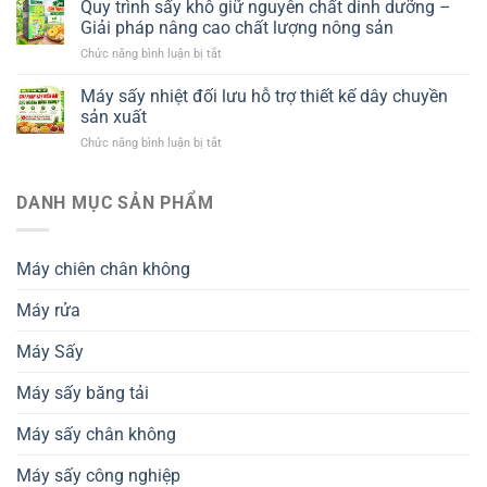
sấy
Quy trình sấy khô giữ nguyên chất dinh dưỡng –
phù
Giải pháp nâng cao chất lượng nông sản
hợp
ở
Chức năng bình luận bị tắt
với
Quy
ngành
trình
Máy sấy nhiệt đối lưu hỗ trợ thiết kế dây chuyền
chế
sấy
biến
sản xuất
khô
nông
ở
Chức năng bình luận bị tắt
giữ
sản
Máy
nguyên
xuất
sấy
chất
khẩu
nhiệt
DANH MỤC SẢN PHẨM
dinh
và
đối
dưỡng
tiêu
lưu
–
chuẩn
hỗ
Giải
thành
Máy chiên chân không
trợ
pháp
phẩm
thiết
nâng
Máy rửa
kế
cao
dây
chất
chuyền
Máy Sấy
lượng
sản
nông
xuất
sản
Máy sấy băng tải
Máy sấy chân không
Máy sấy công nghiệp