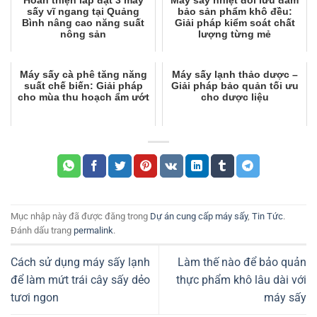
Hoàn thiện lắp đặt 3 máy
Máy sấy nhiệt đối lưu đảm
sấy vĩ ngang tại Quảng
bảo sản phẩm khô đều:
Bình nâng cao năng suất
Giải pháp kiểm soát chất
nông sản
lượng từng mẻ
Máy sấy cà phê tăng năng
Máy sấy lạnh thảo dược –
suất chế biến: Giải pháp
Giải pháp bảo quản tối ưu
cho mùa thu hoạch ẩm ướt
cho dược liệu
Mục nhập này đã được đăng trong
Dự án cung cấp máy sấy
,
Tin Tức
.
Đánh dấu trang
permalink
.
Cách sử dụng máy sấy lạnh
Làm thế nào để bảo quản
để làm mứt trái cây sấy dẻo
thực phẩm khô lâu dài với
tươi ngon
máy sấy