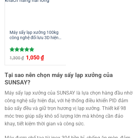
Máy sấy lạp xưởng 100kg
công nghệ đối lưu 3D hiện
đại, hiệu quả
Giá
Giá
Được xếp
1,050
₫
1,300
₫
gốc
hiện
hạng
5.00
là:
tại
5 sao
1,300 ₫.
là:
1,050 ₫.
Tại sao nên chọn máy sấy lạp xưởng của
SUNSAY?
Máy sấy lạp xưởng của SUNSAY là lựa chọn hàng đầu nhờ
công nghệ sấy hiện đại, với hệ thống điều khiển PID đảm
bảo sấy đều và giữ trọn hương vị lạp xưởng. Thiết kế 98
móc treo giúp sấy khô số lượng lớn mà không cần đảo
khay, tiết kiệm thời gian và công sức.
Máy được chế tạo từ inox 304 bền bỉ, chống ăn mòn, đảm