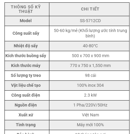
THÔNG SỐ KỸ
CHI TIẾT
THUẬT
Model
SS-5712CD
50-60 kg/mẻ (Khối lượng ước tính trung
Công suất sấy
bình)
Nhiệt độ sấy
40-80°C
Kích thước buồng sấy
500 x 700 x 900 mm
Kích thước máy
770 x 750 x 1,550 mm
Số lượng ty treo
98 cái
Vật liệu chế tạo
100% inox 304
Công suất điện
2.3 kW
Nguồn điện
1 Pha/220V/50Hz
Xuất xứ
Việt Nam
Tình trạng
Máy mới 100%