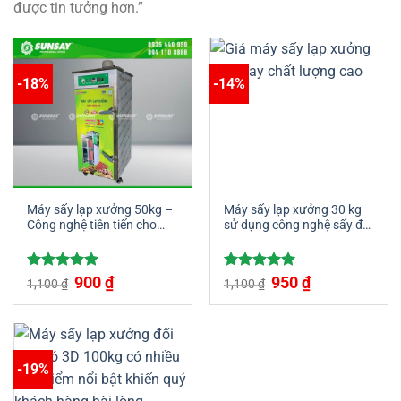
được tin tưởng hơn.”
-18%
-14%
Máy sấy lạp xưởng 50kg –
Máy sấy lạp xưởng 30 kg
Công nghệ tiên tiến cho
sử dụng công nghệ sấy đối
sản phẩm chất lượng cao
lưu 3D hiện đại chất lượng
cao
Giá
Giá
Giá
Giá
Được xếp
900
₫
Được xếp
950
₫
1,100
₫
1,100
₫
gốc
hiện
gốc
hiện
hạng
5.00
hạng
5.00
là:
tại
là:
tại
5 sao
5 sao
1,100 ₫.
là:
1,100 ₫.
là:
900 ₫.
950 ₫.
-19%