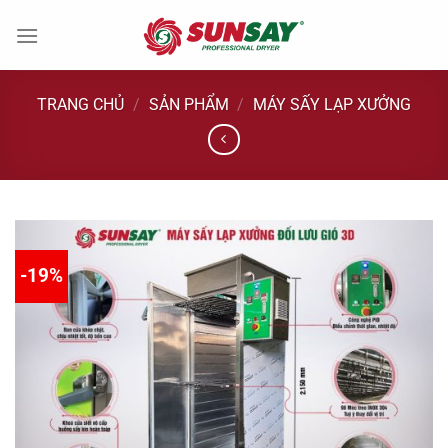
Chuyển
đến
nội
dung
TRANG CHỦ
/
SẢN PHẨM
/
MÁY SẤY LẠP XƯỞNG
-19%