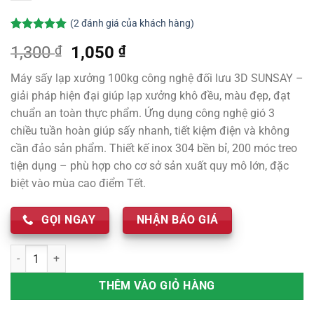
(
2
đánh giá của khách hàng)
5.00
2
trên 5
Giá
Giá
1,300
₫
1,050
₫
dựa trên
đánh giá
gốc
hiện
Máy sấy lạp xưởng 100kg công nghệ đối lưu 3D SUNSAY –
là:
tại
giải pháp hiện đại giúp lạp xưởng khô đều, màu đẹp, đạt
1,300 ₫.
là:
chuẩn an toàn thực phẩm. Ứng dụng công nghệ gió 3
1,050 ₫.
chiều tuần hoàn giúp sấy nhanh, tiết kiệm điện và không
cần đảo sản phẩm. Thiết kế inox 304 bền bỉ, 200 móc treo
tiện dụng – phù hợp cho cơ sở sản xuất quy mô lớn, đặc
biệt vào mùa cao điểm Tết.
GỌI NGAY
NHẬN BÁO GIÁ
Máy sấy lạp xưởng 100kg công nghệ đối lưu 3D hiện đại, hiệu quả số
THÊM VÀO GIỎ HÀNG