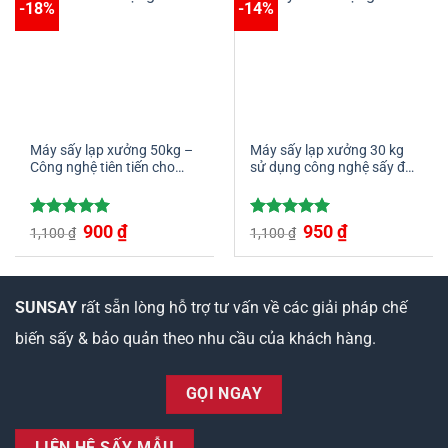
-18%
-14%
Máy sấy lạp xưởng 50kg –
Máy sấy lạp xưởng 30 kg
Công nghệ tiên tiến cho
sử dụng công nghệ sấy đối
sản phẩm chất lượng cao
lưu 3D hiện đại chất lượng
cao
Giá
Giá
Giá
Giá
Được xếp
900
₫
Được xếp
950
₫
1,100
₫
1,100
₫
gốc
hiện
gốc
hiện
hạng
5.00
hạng
5.00
là:
tại
là:
tại
5 sao
5 sao
1,100 ₫.
là:
1,100 ₫.
là:
900 ₫.
950 ₫.
SUNSAY
rất sẵn lòng hỗ trợ tư vấn về các giải pháp chế
biến sấy & bảo quản theo nhu cầu của khách hàng.
GỌI NGAY