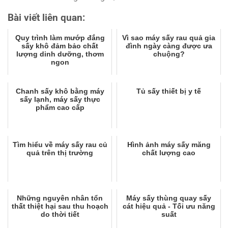
Bài viết liên quan:
Quy trình làm mướp đắng
Vì sao máy sấy rau quả gia
sấy khô đảm bảo chất
đình ngày càng được ưa
lượng dinh dưỡng, thơm
chuộng?
ngon
Chanh sấy khô bằng máy
Tủ sấy thiết bị y tế
sấy lạnh, máy sấy thực
phẩm cao cấp
Tìm hiểu về máy sấy rau củ
Hình ảnh máy sấy măng
quả trên thị trường
chất lượng cao
Những nguyên nhân tổn
Máy sấy thùng quay sấy
thất thiệt hại sau thu hoạch
cát hiệu quả - Tối ưu năng
do thời tiết
suất