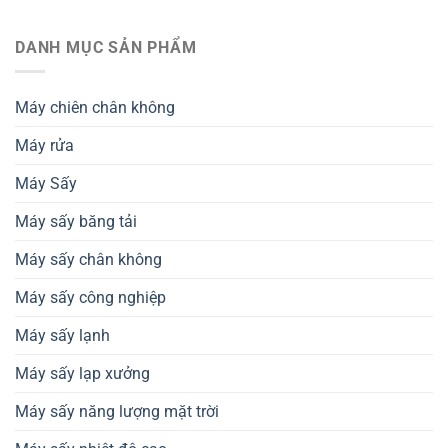
Máy
nguyên
xuất
sấy
chất
khẩu
nhiệt
DANH MỤC SẢN PHẨM
dinh
và
đối
dưỡng
tiêu
lưu
–
chuẩn
hỗ
Giải
thành
Máy chiên chân không
trợ
pháp
phẩm
thiết
nâng
Máy rửa
kế
cao
dây
chất
chuyền
Máy Sấy
lượng
sản
nông
xuất
sản
Máy sấy băng tải
Máy sấy chân không
Máy sấy công nghiệp
Máy sấy lạnh
Máy sấy lạp xưởng
Máy sấy năng lượng mặt trời