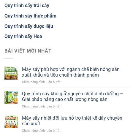
Quy trình sấy trái cây
Quy trình sấy thực phẩm
Quy trình sấy dược liệu
Quy trình sấy Hoa
BÀI VIẾT MỚI NHẤT
Máy sấy phù hợp với ngành chế biến nông sản
xuất khẩu và tiêu chuẩn thành phẩm
ở
Chức năng bình luận bị tắt
Máy
sấy
Quy trình sấy khô giữ nguyên chất dinh dưỡng –
phù
Giải pháp nâng cao chất lượng nông sản
hợp
ở
Chức năng bình luận bị tắt
với
Quy
ngành
trình
Máy sấy nhiệt đối lưu hỗ trợ thiết kế dây chuyền
chế
sấy
biến
sản xuất
khô
nông
ở
Chức năng bình luận bị tắt
giữ
sản