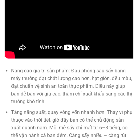
Nâng cao giá trị sản phẩm: Đậu phộng sau sấy bằng
máy thường đạt chất lượng cao hơn, hạt giòn, đều màu,
đạt chuẩn vệ sinh an toàn thực phẩm. Điều này giúp
bạn dễ bán với giá cao, thậm chí xuất khẩu sang các thị
trường khó tính.
Tăng năng suất, quay vòng vốn nhanh hơn: Thay vì phụ
thuộc vào thời tiết, giờ đây bạn có thể chủ động sản
xuất quanh năm. Mỗi mẻ sấy chỉ mất từ 6–8 tiếng, có
thể vận hành cả ban đêm. Càng sấy nhiều – càng rút