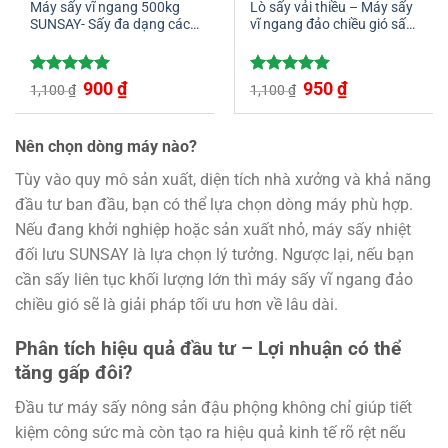
Máy sấy vĩ ngang 500kg
Lò sấy vải thiều – Máy sấy
SUNSAY- Sấy đa dạng các
vĩ ngang đảo chiều gió sấy
loại nông sản từ dạng hạt
khô hiệu quả
đến dạng lát
Giá
Giá
Giá
Giá
Được xếp
900
₫
Được xếp
950
₫
1,100
₫
1,100
₫
gốc
hiện
gốc
hiện
hạng
5.00
hạng
5.00
là:
tại
là:
tại
5 sao
5 sao
1,100 ₫.
là:
1,100 ₫.
là:
900 ₫.
950 ₫.
Nên chọn dòng máy nào?
Tùy vào quy mô sản xuất, diện tích nhà xưởng và khả năng
đầu tư ban đầu, bạn có thể lựa chọn dòng máy phù hợp.
Nếu đang khởi nghiệp hoặc sản xuất nhỏ, máy sấy nhiệt
đối lưu SUNSAY là lựa chọn lý tưởng. Ngược lại, nếu bạn
cần sấy liên tục khối lượng lớn thì máy sấy vĩ ngang đảo
chiều gió sẽ là giải pháp tối ưu hơn về lâu dài.
Phân tích hiệu quả đầu tư – Lợi nhuận có thể
tăng gấp đôi?
Đầu tư máy sấy nông sản đậu phộng không chỉ giúp tiết
kiệm công sức mà còn tạo ra hiệu quả kinh tế rõ rệt nếu