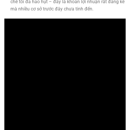
chế tối đa hao hụt – đây là khoản lợi nhuận rất đáng kể
mà nhiều cơ sở trước đây chưa tính đến.