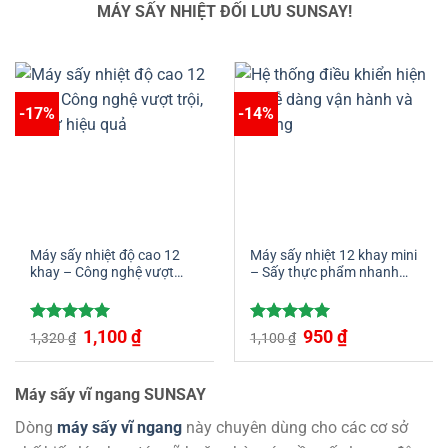
MÁY SẤY NHIỆT ĐỐI LƯU SUNSAY!
-17%
-14%
Máy sấy nhiệt độ cao 12
Máy sấy nhiệt 12 khay mini
khay – Công nghệ vượt
– Sấy thực phẩm nhanh
trội, đầu tư hiệu quả
chóng và đồng đều
Giá
Giá
Giá
Giá
Được xếp
1,100
₫
Được xếp
950
₫
1,320
₫
1,100
₫
gốc
hiện
gốc
hiện
hạng
5.00
hạng
5.00
là:
tại
là:
tại
5 sao
5 sao
1,320 ₫.
là:
1,100 ₫.
là:
1,100 ₫.
950 ₫.
Máy sấy vĩ ngang SUNSAY
Dòng
máy sấy vĩ ngang
này chuyên dùng cho các cơ sở