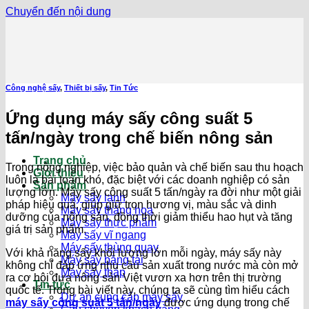
Chuyển đến nội dung
Công nghệ sấy
,
Thiết bị sấy
,
Tin Tức
Ứng dụng máy sấy công suất 5
tấn/ngày trong chế biến nông sản
Trang chủ
Trong nông nghiệp, việc bảo quản và chế biến sau thu hoạch
Giới thiệu
luôn là bài toán khó, đặc biệt với các doanh nghiệp có sản
Sản phẩm
lượng lớn. Máy sấy công suất 5 tấn/ngày ra đời như một giải
Máy sấy lạnh
pháp hiệu quả, giúp giữ trọn hương vị, màu sắc và dinh
Máy sấy thăng hoa
dưỡng của nông sản, đồng thời giảm thiểu hao hụt và tăng
Máy sấy thực phẩm
giá trị sản phẩm.
Máy sấy vĩ ngang
Máy sấy thùng quay
Với khả năng sấy khối lượng lớn mỗi ngày, máy sấy này
Máy sấy băng tải
không chỉ đáp ứng nhu cầu sản xuất trong nước mà còn mở
Máy sấy tháp
ra cơ hội đưa nông sản Việt vươn xa hơn trên thị trường
Tin tức
quốc tế. Trong bài viết này, chúng ta sẽ cùng tìm hiểu cách
Dự án cung cấp máy sấy
máy sấy công suất 5 tấn/ngày
được ứng dụng trong chế