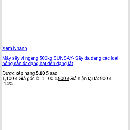
Xem Nhanh
Máy sấy vĩ ngang 500kg SUNSAY- Sấy đa dạng các loại
nông sản từ dạng hạt đến dạng lát
Được xếp hạng
5.00
5 sao
1,100
₫
Giá gốc là: 1,100 ₫.
900
₫
Giá hiện tại là: 900 ₫.
-14%