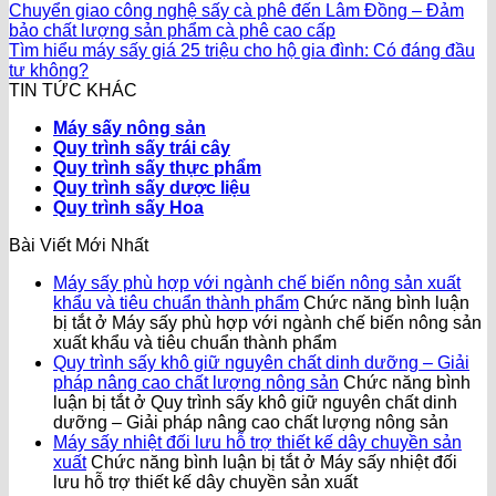
Chuyển giao công nghệ sấy cà phê đến Lâm Đồng – Đảm
bảo chất lượng sản phẩm cà phê cao cấp
Tìm hiểu máy sấy giá 25 triệu cho hộ gia đình: Có đáng đầu
tư không?
TIN TỨC KHÁC
Máy sấy nông sản
Quy trình sấy trái cây
Quy trình sấy thực phẩm
Quy trình sấy dược liệu
Quy trình sấy Hoa
Bài Viết Mới Nhất
Máy sấy phù hợp với ngành chế biến nông sản xuất
khẩu và tiêu chuẩn thành phẩm
Chức năng bình luận
bị tắt
ở Máy sấy phù hợp với ngành chế biến nông sản
xuất khẩu và tiêu chuẩn thành phẩm
Quy trình sấy khô giữ nguyên chất dinh dưỡng – Giải
pháp nâng cao chất lượng nông sản
Chức năng bình
luận bị tắt
ở Quy trình sấy khô giữ nguyên chất dinh
dưỡng – Giải pháp nâng cao chất lượng nông sản
Máy sấy nhiệt đối lưu hỗ trợ thiết kế dây chuyền sản
xuất
Chức năng bình luận bị tắt
ở Máy sấy nhiệt đối
lưu hỗ trợ thiết kế dây chuyền sản xuất