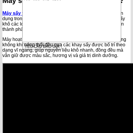
Máy sấy công suất 5 tấn/ngày là gì?
Máy sấy vĩ ngang
công suất 5 tấn/ngày là thiết bị chuyên
dụng trong ngành chế biến nông sản, được thiết kế để sấy
khô các loại nguyên liệu với khối lượng lớn, lên đến 5 tấn
thành phẩm mỗi ngày.
Máy hoạt động theo nguyên lý đối lưu nhiệt, sử dụng luồng
không khí nóng thổi đều qua các khay sấy được bố trí theo
dạng vĩ ngang, giúp nguyên liệu khô nhanh, đồng đều mà
vẫn giữ được màu sắc, hương vị và giá trị dinh dưỡng.
Hotline:
0941108888