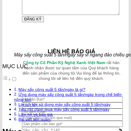
LIÊN HỆ BÁO GIÁ
Máy sấy công suất 5 tấn/ngày sấy vĩ ngang đảo chiều gi
Công ty Cổ Phần Kỹ Nghệ Xanh Việt Nam
rất hân
MỤC LỤC
hạnh nhận được sự quan tâm của Quý khách hàng
đến sản phẩm của chúng tôi.Vui lòng để lại thông tin,
chúng tôi sẽ liên hệ đến quý khách.
Máy sấy công suất 5 tấn/ngày là gì?
Ứng dụng máy sấy công suất 5 tấn/ngày trong chế biến
nông sản
Lợi ích khi sử dụng máy sấy công suất 5 tấn/ngày
Tiêu chí chọn mua máy sấy công suất 5 tấn/ngày
Liên hệ và báo giá
Bài viết liên quan: