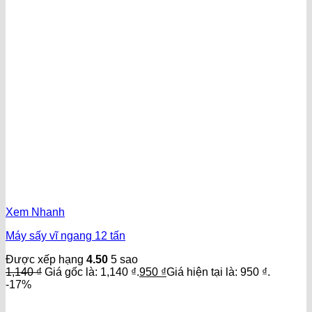
Xem Nhanh
Máy sấy vĩ ngang 12 tấn
Được xếp hạng
4.50
5 sao
1,140
₫
Giá gốc là: 1,140 ₫.
950
₫
Giá hiện tại là: 950 ₫.
-17%