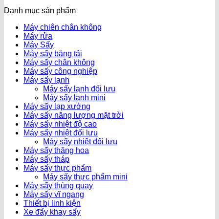
Danh mục sản phẩm
Máy chiên chân không
Máy rửa
Máy Sấy
Máy sấy băng tải
Máy sấy chân không
Máy sấy công nghiệp
Máy sấy lạnh
Máy sấy lạnh đối lưu
Máy sấy lạnh mini
Máy sấy lạp xưởng
Máy sấy năng lượng mặt trời
Máy sấy nhiệt độ cao
Máy sấy nhiệt đối lưu
Máy sấy nhiệt đối lưu
Máy sấy thăng hoa
Máy sấy tháp
Máy sấy thực phẩm
Máy sấy thực phẩm mini
Máy sấy thùng quay
Máy sấy vĩ ngang
Thiết bị linh kiện
Xe đẩy khay sấy