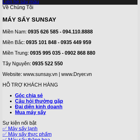
Liên hệ sấy mẫu
Về Chúng Tôi
MÁY SẤY SUNSAY
Miền Nam:
0935 626 585 - 094.110.8888
Miền Bắc:
0935 101 848 - 0935 449 959
Miền Trung:
0935 995 035 - 0902 868 880
Tây Nguyên:
0935 522 550
Website: www.sunsay.vn | www.Dryer.vn
HỖ TRỢ KHÁCH HÀNG
Góc chia sẻ
Câu hỏi thường gặp
Đại diện kinh doanh
Mua máy sấy
Sự kiện nổi bật
✅ Máy sấy lạnh
✅ Máy sấy thực phẩm
✅ Máy sấy thăng hoa