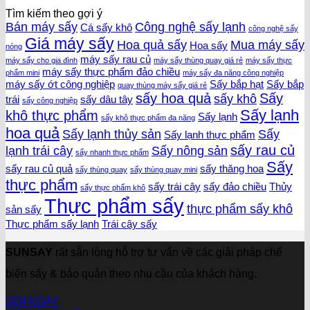
Tìm kiếm theo gợi ý
Bán máy sấy
Công nghệ sấy lạnh
Cá sấy khô
công nghệ sấy
Giá máy sấy
Hoa quả sấy
Mua máy sấy
Hoa sấy
nóng
máy sấy rau củ
máy sấy cho gia đình
máy sấy thùng quay giá rẻ
máy sấy thực
máy sấy thực phẩm đảo chiều
phẩm mini
máy sấy đa năng công nghiệp
máy sấy ớt công nghiệp
Sấy bắp hạt
Sấy bắp
quay thùng máy sấy giá rẻ
sấy hoa quả
Sấy
sấy khô
trái
sấy dâu tây
sấy công nghiệp
Sấy lạnh
khô thực phẩm
Sấy lạnh
sấy khô thực phẩm đa năng
hoa quả
Sấy lạnh thủy sản
Sấy
Sấy lạnh thực phẩm
sấy rau củ
lạnh trái cây
Sấy nông sản
sấy nhanh thực phẩm
Sấy
sấy rau củ quả
sấy thăng hoa
sấy thùng quay
sấy thùng quay mini
thực phẩm
sấy trái cây
sấy đảo chiều
Thủy
sấy thực phẩm khô
Thực phẩm sấy
thực phẩm sấy khô
sản sấy
Thực phẩm sấy lạnh
Trái cây sấy
SUNSAY
rất sẵn lòng hỗ trợ tư vấn về các giải pháp chế
biến sấy & bảo quản theo nhu cầu của khách hàng.
GỌI NGAY