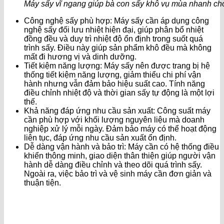
Máy sấy vĩ ngang giúp bà con sấy khô vụ mùa nhanh ch
Công nghệ sấy phù hợp: Máy sấy cần áp dụng công
nghệ sấy đối lưu nhiệt hiện đại, giúp phân bổ nhiệt
đồng đều và duy trì nhiệt độ ổn định trong suốt quá
trình sấy. Điều này giúp sản phẩm khô đều mà không
mất đi hương vị và dinh dưỡng.
Tiết kiệm năng lượng: Máy sấy nên được trang bị hệ
thống tiết kiệm năng lượng, giảm thiểu chi phí vận
hành nhưng vẫn đảm bảo hiệu suất cao. Tính năng
điều chỉnh nhiệt độ và thời gian sấy tự động là một lợi
thế.
Khả năng đáp ứng nhu cầu sản xuất: Công suất máy
cần phù hợp với khối lượng nguyên liệu mà doanh
nghiệp xử lý mỗi ngày. Đảm bảo máy có thể hoạt động
liên tục, đáp ứng nhu cầu sản xuất ổn định.
Dễ dàng vận hành và bảo trì: Máy cần có hệ thống điều
khiển thông minh, giao diện thân thiện giúp người vận
hành dễ dàng điều chỉnh và theo dõi quá trình sấy.
Ngoài ra, việc bảo trì và vệ sinh máy cần đơn giản và
thuận tiện.