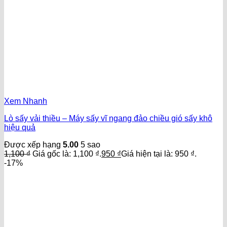
Xem Nhanh
Lò sấy vải thiều – Máy sấy vĩ ngang đảo chiều gió sấy khô
hiệu quả
Được xếp hạng
5.00
5 sao
1,100
₫
Giá gốc là: 1,100 ₫.
950
₫
Giá hiện tại là: 950 ₫.
-17%