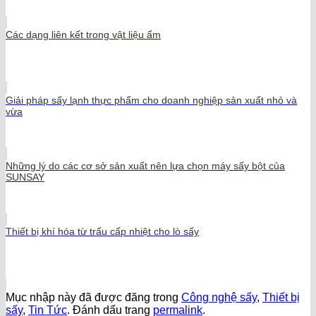
Các dạng liên kết trong vật liệu ẩm
Giải pháp sấy lạnh thực phẩm cho doanh nghiệp sản xuất nhỏ và
vừa
Những lý do các cơ sở sản xuất nên lựa chọn máy sấy bột của
SUNSAY
Thiết bị khí hóa từ trấu cấp nhiệt cho lò sấy
Mục nhập này đã được đăng trong
Công nghệ sấy
,
Thiết bị
sấy
,
Tin Tức
. Đánh dấu trang
permalink
.