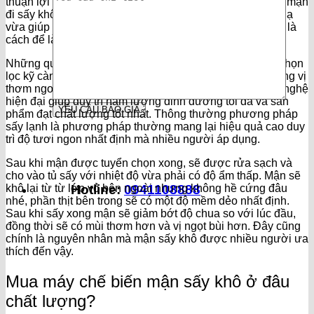
thuận lợi hơn trong công tác bảo quản mà người ta đem mận
đi sấy khô. Điều này vừa tạo thêm những hương vị mới lạ
vừa giúp người nông dân tăng thêm thu nhập. Dưới đây là
cách để làm món mận sấy khô:
Những quả mận chín sau khi được hái xuống sẽ được chọn
lọc kỹ càng trước khi đem đi sấy khô giúp đảm bảo hương vị
thơm ngon nhất của mận. Mận được sấy khô theo công nghệ
hiện đại giúp duy trì hàm lượng dinh dưỡng tối đa và sản
phẩm đạt chất lượng tốt nhất. Thông thường phương pháp
sấy lạnh là phương pháp thường mang lại hiệu quả cao duy
trì độ tươi ngon nhất định mà nhiều người áp dụng.
Sau khi mận được tuyển chọn xong, sẽ được rửa sạch và
cho vào tủ sấy với nhiệt độ vừa phải có độ ẩm thấp. Mận sẽ
Hotline:
0941108888
khô lại từ từ lớp vỏ bên ngoài nhưng không hề cứng đâu
nhé, phần thịt bên trong sẽ có một độ mềm dẻo nhất định.
Sau khi sấy xong mận sẽ giảm bớt độ chua so với lúc đầu,
đồng thời sẽ có mùi thơm hơn và vị ngọt bùi hơn. Đây cũng
chính là nguyên nhân mà mận sấy khô được nhiều người ưa
thích đến vậy.
Mua máy chế biến mận sấy khô ở đâu
chất lượng?