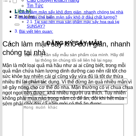
Câu chuyện khách hàng
Tin Tức
Liên hệ
Cách làm mận sấy khô đơn giản, nhanh chóng tại nhà
Tìm kiếm:
Mua máy chế biến mận sấy khô ở đâu chất lượng?
Tại sao nên mua sản phẩm máy sấy hoa quả tại
SUNSAY?
Bài viết liên quan:
ĐĂNG KÝ SẤY MẪU
Cách làm mận sấy khô đơn giản, nhanh
chóng tại nhà
Bạn đang cần sấy mẫu sản phẩm của mình. Hãy để
lại thông tin chúng tôi sẽ liên hệ lại ngay.
Mận là một loại quả mà hầu như ai ai cũng biết, trong mỗi
quả mận chứa hàm lượng dinh dưỡng cao nên rất tốt cho
sức khỏe tuy nhiên cái gì cũng vậy vừa đủ là tốt dư thừa
nhiều thì lại phản tác dụng. Vì thế đừng ăn quá nhiều mận vì
sẽ gây nóng cho cơ thể đó nha. Mận thường có vị chua chua
ngọt ngọt nên được khá nhiều người ưa thích. Tuy nhiên
không phải mùa nào trong năm có để ăn, đôi khi hết mùa
sớm phải chờ đợi cả năm mới có thể ăn được.