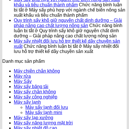
khẩu và tiêu chuẩn thành phẩm
Chức năng bình luận
bị tắt
ở Máy sấy phù hợp với ngành chế biến nông sản
xuất khẩu và tiêu chuẩn thành phẩm
Quy trình sấy khô giữ nguyên chất dinh dưỡng – Giải
pháp nâng cao chất lượng nông sản
Chức năng bình
luận bị tắt
ở Quy trình sấy khô giữ nguyên chất dinh
dưỡng – Giải pháp nâng cao chất lượng nông sản
Máy sấy nhiệt đối lưu hỗ trợ thiết kế dây chuyền sản
xuất
Chức năng bình luận bị tắt
ở Máy sấy nhiệt đối
lưu hỗ trợ thiết kế dây chuyền sản xuất
Danh mục sản phẩm
Máy chiên chân không
Máy rửa
Máy Sấy
Máy sấy băng tải
Máy sấy chân không
Máy sấy công nghiệp
Máy sấy lạnh
Máy sấy lạnh đối lưu
Máy sấy lạnh mini
Máy sấy lạp xưởng
Máy sấy năng lượng mặt trời
Máy sấy nhiệt độ cao