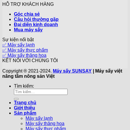
HỖ TRỢ KHÁCH HÀNG
Góc chia sẻ
Câu hỏi thường gặp
Đại diện kinh doanh
Mua máy sấy
Sự kiện nổi bật
✅ Máy sấy lạnh
✅ Máy sấy thực phẩm
✅ Máy sấy thăng hoa
KẾT NỐI VỚI CHÚNG TÔI
Copyright ® 2021-2024.
Máy sấy SUNSAY
| Máy sấy việt
nâng tầm nông sản Việt
Tìm kiếm:
Trang chủ
Giới thiệu
Sản phẩm
Máy sấy lạnh
Máy sấy thăng hoa
Máy sấy thực phẩm