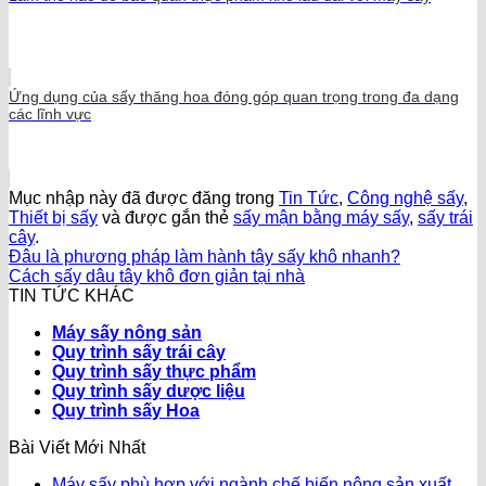
Ứng dụng của sấy thăng hoa đóng góp quan trọng trong đa dạng
các lĩnh vực
Mục nhập này đã được đăng trong
Tin Tức
,
Công nghệ sấy
,
Thiết bị sấy
và được gắn thẻ
sấy mận bằng máy sấy
,
sấy trái
cây
.
Đâu là phương pháp làm hành tây sấy khô nhanh?
Cách sấy dâu tây khô đơn giản tại nhà
TIN TỨC KHÁC
Máy sấy nông sản
Quy trình sấy trái cây
Quy trình sấy thực phẩm
Quy trình sấy dược liệu
Quy trình sấy Hoa
Bài Viết Mới Nhất
Máy sấy phù hợp với ngành chế biến nông sản xuất