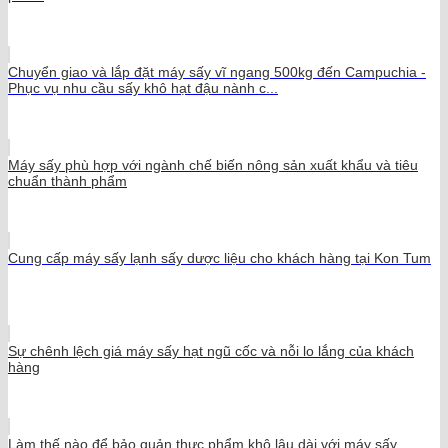
Chuyển giao và lắp đặt máy sấy vĩ ngang 500kg đến Campuchia -
Phục vụ nhu cầu sấy khô hạt đậu nành c...
Máy sấy phù hợp với ngành chế biến nông sản xuất khẩu và tiêu
chuẩn thành phẩm
Cung cấp máy sấy lạnh sấy dược liệu cho khách hàng tại Kon Tum
Sự chênh lệch giá máy sấy hạt ngũ cốc và nỗi lo lắng của khách
hàng
Làm thế nào để bảo quản thực phẩm khô lâu dài với máy sấy