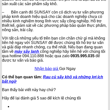
sản xuất các sản phẩm sấy khô.
– Bên cạnh đó SUNSAY còn có dịch vụ tư vấn phương
pháp kinh doanh hiệu quả cho các doanh nghiệp chưa có
nhiều kinh nghiệm trong lĩnh vực sấy công nghiệp. Hỗ trợ
thiết kế, giám sát về các phương pháp bảo quản thực phẩm,
nông sản, trái cây.
Với tất cả những yếu tố trên bạn còn chần chừ gì mà không
liên hệ ngay với SUNSAY để được chúng tôi hỗ trợ tư vấn
và giải đáp nhanh chóng, cụ thể nhất. Nếu bạn đang quan
tâm về
máy sấy lạnh
công nghiệp hãy liên hệ với chúng tôi
qua hotline 094.110.888 hoặc qua zalo
0935.995.035
để
được tư vấn và báo giá.
Nhận báo giá
Gọi Ngay
Có thể bạn quan tâm:
Rau củ sấy khô và những lợi ích
bất ngờ
Bạn thấy bài viết này hay chứ?
Hãy để lại đánh giá 5 sao để kích lệ chúng tôi