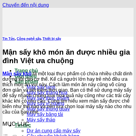
Chuyển đến nội dung
Tin Tức
,
Công nghệ sấy
,
Thiết bị sấy
Mận sấy khô món ăn được nhiều gia
đình Việt ưa chuộng
Trang chủ
Mận sấy khô
là một loại thực phẩm có chứa nhiều chất dinh
Giới thiệu
dưỡng tốt cho cơ thể. Kể cả người lớn hay trẻ nhỏ đều ưa
Sản phẩm
thích món ăn vui này. Cách làm món ăn này cũng vô cùng
Máy sấy lạnh
đơn giản và tiết kiệm thời gian. Bạn có thể sử dụng máy sấy
Máy sấy thăng hoa
để sấy nhanh chóng loại hoa quả này cũng như các trái cây
Máy sấy thực phẩm
khác khi có nhu cầu. Cùng tìm hiểu xem mận sấy được chế
Máy sấy vĩ ngang
biến như thế nào và nên lưa chọn loại máy sấy nào cho nhu
Máy sấy thùng quay
cầu của bạn nhé.
Máy sấy băng tải
Máy sấy tháp
MỤC LỤC
Tin tức
Dự án cung cấp máy sấy