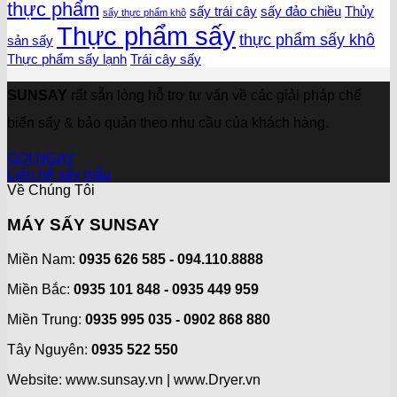
thực phẩm
sấy trái cây
sấy đảo chiều
Thủy
sấy thực phẩm khô
Thực phẩm sấy
thực phẩm sấy khô
sản sấy
Thực phẩm sấy lạnh
Trái cây sấy
SUNSAY
rất sẵn lòng hỗ trợ tư vấn về các giải pháp chế
biến sấy & bảo quản theo nhu cầu của khách hàng.
GỌI NGAY
Liên hệ sấy mẫu
Về Chúng Tôi
MÁY SẤY SUNSAY
Miền Nam:
0935 626 585 - 094.110.8888
Miền Bắc:
0935 101 848 - 0935 449 959
Miền Trung:
0935 995 035 - 0902 868 880
Tây Nguyên:
0935 522 550
Website: www.sunsay.vn | www.Dryer.vn