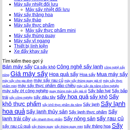
Máy sấy nhiệt đối lưu
Máy sấy nhiệt đối lưu
Máy sấy thăng hoa
Máy sấy tháp
Máy sấy thực phẩm
Máy sấy thực phẩm mini
Máy sấy thùng quay
Máy sấy vĩ ngang
Thiết bị linh kiện
Xe đẩy khay sấy
Tìm kiếm theo gợi ý
Bán máy sấy
Công nghệ sấy lạnh
Cá sấy khô
công nghệ sấy
Giá máy sấy
Hoa quả sấy
Mua máy sấy
Hoa sấy
nóng
máy sấy rau củ
máy sấy cho gia đình
máy sấy thùng quay giá rẻ
máy sấy thực
máy sấy thực phẩm đảo chiều
phẩm mini
máy sấy đa năng công nghiệp
máy sấy ớt công nghiệp
Sấy bắp hạt
Sấy bắp
quay thùng máy sấy giá rẻ
sấy hoa quả
Sấy
sấy khô
trái
sấy dâu tây
sấy công nghiệp
Sấy lạnh
khô thực phẩm
Sấy lạnh
sấy khô thực phẩm đa năng
hoa quả
Sấy lạnh thủy sản
Sấy
Sấy lạnh thực phẩm
sấy rau củ
lạnh trái cây
Sấy nông sản
sấy nhanh thực phẩm
Sấy
sấy rau củ quả
sấy thăng hoa
sấy thùng quay
sấy thùng quay mini