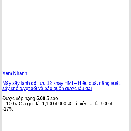
Xem Nhanh
Máy sấy lạnh đối lưu 12 khay HMI – Hiệu quả, năng suất,
sấy khô tuyệt đối và bảo quản được lâu dài
Được xếp hạng
5.00
5 sao
1,100
₫
Giá gốc là: 1,100 ₫.
900
₫
Giá hiện tại là: 900 ₫.
-17%