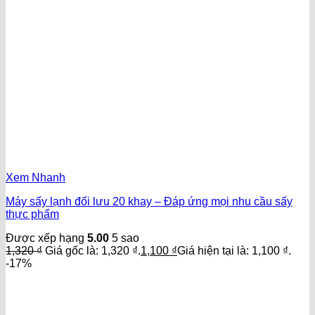
Xem Nhanh
Máy sấy lạnh đối lưu 20 khay – Đáp ứng mọi nhu cầu sấy
thực phẩm
Được xếp hạng
5.00
5 sao
1,320
₫
Giá gốc là: 1,320 ₫.
1,100
₫
Giá hiện tại là: 1,100 ₫.
-17%