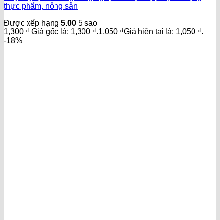
thực phẩm, nông sản
Được xếp hạng
5.00
5 sao
1,300
₫
Giá gốc là: 1,300 ₫.
1,050
₫
Giá hiện tại là: 1,050 ₫.
-18%