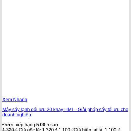
Xem Nhanh
Máy sấy lạnh đối lưu 20 khay HMI – Giải pháp sấy tối ưu cho
doanh nghiệp
Được xếp hạng
5.00
5 sao
1,320
₫
Giá gốc là: 1,320 ₫.
1,100
₫
Giá hiện tại là: 1,100 ₫.