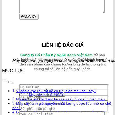
LIÊN HỆ BÁO GIÁ
Công ty Cổ Phần Kỹ Nghệ Xanh Việt Nam
rất hân
hạnh nhận được sự quan tâm của Quý khách hàng
Máy sấy lạnh giữ nguyên chất lượng dược liệu: Chấm dứt 
đến sản phẩm của chúng tôi.Vui lòng để lại thông tin,
chúng tôi sẽ liên hệ đến quý khách.
MỤC LỤC
Vì sao dược liệu rất dễ co rút, biến màu sau sấy?
Máy sấy lạnh SUNSAY!
Những hệ lụy khi dược liệu sau sấy bị co rút, biến màu
Máy sấy lạnh giữ nguyên chất lượng dược liệu nhờ cơ chế
nào?
Loại dược liệu nào đặc biệt phù hợp với máy sấy lạnh?