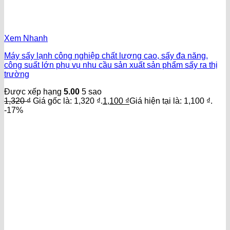
Xem Nhanh
Máy sấy lạnh công nghiệp chất lượng cao, sấy đa năng,
công suất lớn phụ vụ nhu cầu sản xuất sản phẩm sấy ra thị
trường
Được xếp hạng
5.00
5 sao
1,320
₫
Giá gốc là: 1,320 ₫.
1,100
₫
Giá hiện tại là: 1,100 ₫.
-17%