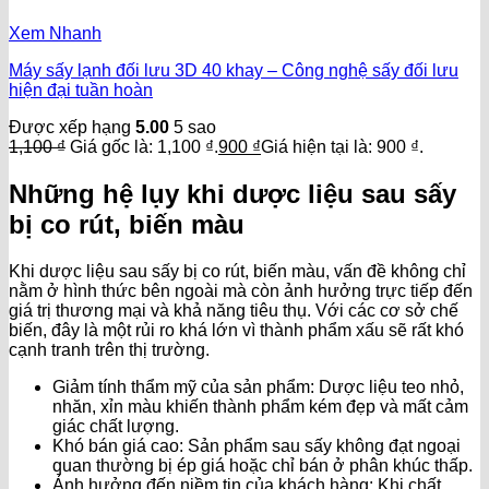
Xem Nhanh
Máy sấy lạnh đối lưu 3D 40 khay – Công nghệ sấy đối lưu
hiện đại tuần hoàn
Được xếp hạng
5.00
5 sao
1,100
₫
Giá gốc là: 1,100 ₫.
900
₫
Giá hiện tại là: 900 ₫.
Những hệ lụy khi dược liệu sau sấy
bị co rút, biến màu
Khi dược liệu sau sấy bị co rút, biến màu, vấn đề không chỉ
nằm ở hình thức bên ngoài mà còn ảnh hưởng trực tiếp đến
giá trị thương mại và khả năng tiêu thụ. Với các cơ sở chế
biến, đây là một rủi ro khá lớn vì thành phẩm xấu sẽ rất khó
cạnh tranh trên thị trường.
Giảm tính thẩm mỹ của sản phẩm: Dược liệu teo nhỏ,
nhăn, xỉn màu khiến thành phẩm kém đẹp và mất cảm
giác chất lượng.
Khó bán giá cao: Sản phẩm sau sấy không đạt ngoại
quan thường bị ép giá hoặc chỉ bán ở phân khúc thấp.
Ảnh hưởng đến niềm tin của khách hàng: Khi chất