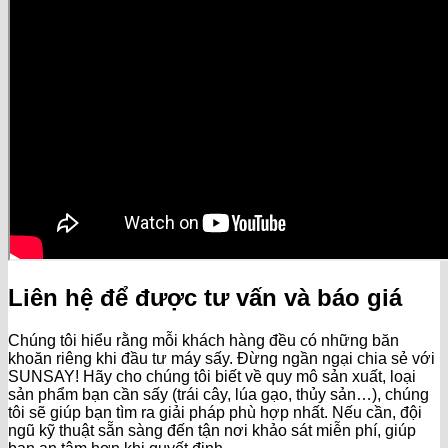
Liên hệ để được tư vấn và báo giá
Chúng tôi hiểu rằng mỗi khách hàng đều có những băn
khoăn riêng khi đầu tư máy sấy. Đừng ngần ngại chia sẻ với
SUNSAY! Hãy cho chúng tôi biết về quy mô sản xuất, loại
sản phẩm bạn cần sấy (trái cây, lúa gạo, thủy sản…), chúng
tôi sẽ giúp bạn tìm ra giải pháp phù hợp nhất. Nếu cần, đội
ngũ kỹ thuật sẵn sàng đến tận nơi khảo sát miễn phí, giúp