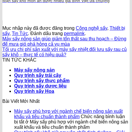
Mận sấy khô món ăn được nhiều gia đình Việt ưa chuộng
Mục nhập này đã được đăng trong
Công nghệ sấy
,
Thiết bị
sấy
,
Tin Tức
. Đánh dấu trang
permalink
.
Máy sấy nông sản giúp giảm tổn thất sau thu hoạch – Đừng
để mưa gió phá hỏng cả vụ mùa
Tối ưu chi phí sản xuất với máy sấy nhiệt đối lưu sấy rau củ
sấy khô – thực tế có hiệu quả?
TIN TỨC KHÁC
Máy sấy nông sản
Quy trình sấy trái cây
Quy trình sấy thực phẩm
Quy trình sấy dược liệu
Quy trình sấy Hoa
Bài Viết Mới Nhất
Máy sấy phù hợp với ngành chế biến nông sản xuất
khẩu và tiêu chuẩn thành phẩm
Chức năng bình luận
bị tắt
ở Máy sấy phù hợp với ngành chế biến nông sản
xuất khẩu và tiêu chuẩn thành phẩm