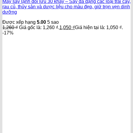
Máy sấy lạnh đối lưu 30 khay – Sấy đa dạng các loại trái cây,
rau củ, thủy sản và dược liệu cho màu đẹp, giữ trọn vẹn dinh
dưỡng
Được xếp hạng
5.00
5 sao
1,260
₫
Giá gốc là: 1,260 ₫.
1,050
₫
Giá hiện tại là: 1,050 ₫.
-17%