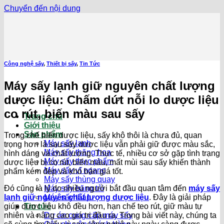
Chuyển đến nội dung
Công nghệ sấy
,
Thiết bị sấy
,
Tin Tức
Máy sấy lạnh giữ nguyên chất lượng
dược liệu: Chấm dứt nỗi lo dược liệu
co rút, biến màu sau sấy
Trang chủ
Giới thiệu
Sản phẩm
Trong chế biến dược liệu, sấy khô thôi là chưa đủ, quan
Máy sấy lạnh
trọng hơn là sau sấy dược liệu vẫn phải giữ được màu sắc,
Máy sấy thăng hoa
hình dáng và chất lượng. Thực tế, nhiều cơ sở gặp tình trạng
Máy sấy thực phẩm
dược liệu bị co rút, biến màu, mất mùi sau sấy khiến thành
Máy sấy vĩ ngang
phẩm kém đẹp và khó bán giá tốt.
Máy sấy thùng quay
Đó cũng là lý do nhiều người bắt đầu quan tâm đến
máy sấy
Máy sấy băng tải
lạnh giữ nguyên chất lượng dược liệu
. Đây là giải pháp
Máy sấy tháp
giúp dược liệu khô đều hơn, hạn chế teo rút, giữ màu tự
Tin tức
nhiên và nâng cao giá trị đầu ra. Trong bài viết này, chúng ta
Dự án cung cấp máy sấy