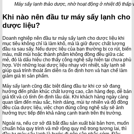
Máy sấy lạnh thảo dược, nhờ hoạt động ở nhiệt độ thấp v
Khi nào nên đầu tư máy sấy lạnh cho
dược liệu?
Doanh nghiệp nên đầu tư máy sấy lạnh cho dược liệu khi
mục tiêu không chỉ là làm khô, mà là giữ được chất lượng
đầu ra sau sấy. Nếu dược liệu của bạn thường bị co rút, biến
màu, mất mùi hoặc thành phẩm không đồng đều giữa các
mẻ, đó là dấu hiệu cho thấy công nghệ sấy hiện tại chưa phù
hợp. Với những loại dược liệu nhạy với nhiệt, sấy lạnh sẽ
giúp quá trình thoát ẩm diễn ra ổn định hơn và hạn chế làm
giảm giá trị sản phẩm.
Máy sấy lạnh cũng đặc biệt đáng đầu tư khi cơ sở đang
hướng đến phân khúc chất lượng cao, cần hàng đẹp, dễ bán
giá tốt và có tính ổn định lâu dài. Khi khách hàng ngày càng
quan tâm đến màu sắc, hình dáng, mùi tự nhiên và độ đồng
đều của dược liệu, việc chọn đúng công nghệ sấy sẽ ảnh
hưởng trực tiếp đến khả năng cạnh tranh trên thị trường.
Ngoài ra, nếu cơ sở đã bắt đầu sản xuất bài bản hơn, muốn
chuẩn hóa quy trình và mở rộng quy mô trong tương lai, thì
đầu tư máy sấy lạnh là bước đi nên cân nhắc sớm. Đây