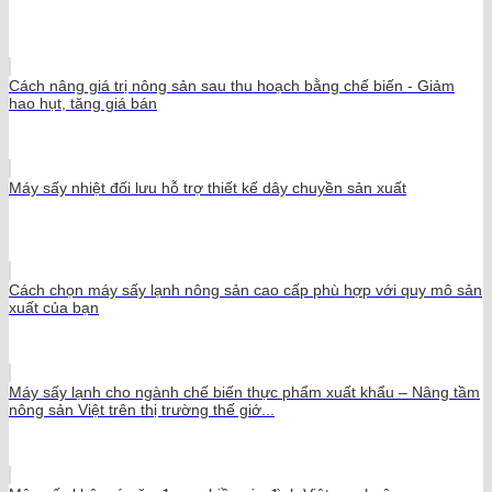
Cách nâng giá trị nông sản sau thu hoạch bằng chế biến - Giảm
hao hụt, tăng giá bán
Máy sấy nhiệt đối lưu hỗ trợ thiết kế dây chuyền sản xuất
Cách chọn máy sấy lạnh nông sản cao cấp phù hợp với quy mô sản
xuất của bạn
Máy sấy lạnh cho ngành chế biến thực phẩm xuất khẩu – Nâng tầm
nông sản Việt trên thị trường thế giớ...