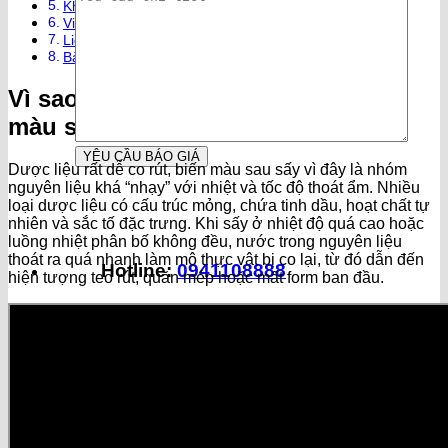
Khi nào nên đầu tư máy sấy lạnh cho dược liệu?
Videos máy sấy lạnh SUNSAY
Liên hệ để được tư vấn và báo giá
Bài viết liên quan:
Vì sao dược liệu rất dễ co rút, biến
màu sau sấy?
Dược liệu rất dễ co rút, biến màu sau sấy vì đây là nhóm
nguyên liệu khá “nhạy” với nhiệt và tốc độ thoát ẩm. Nhiều
loại dược liệu có cấu trúc mỏng, chứa tinh dầu, hoạt chất tự
nhiên và sắc tố đặc trưng. Khi sấy ở nhiệt độ quá cao hoặc
luồng nhiệt phân bố không đều, nước trong nguyên liệu
thoát ra quá nhanh làm mô thực vật bị co lại, từ đó dẫn đến
Hotline:
0941108888
hiện tượng teo rút, quăn mép hoặc mất form ban đầu.