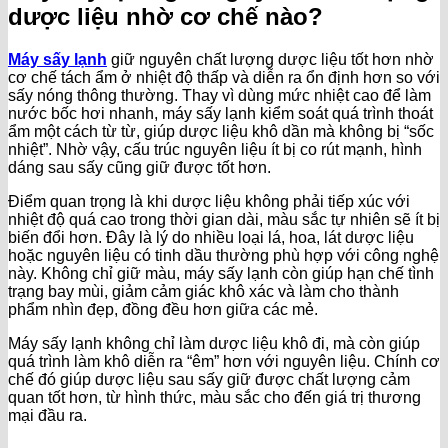
dược liệu nhờ cơ chế nào?
Máy sấy lạnh
giữ nguyên chất lượng dược liệu tốt hơn nhờ
cơ chế tách ẩm ở nhiệt độ thấp và diễn ra ổn định hơn so với
sấy nóng thông thường. Thay vì dùng mức nhiệt cao để làm
nước bốc hơi nhanh, máy sấy lạnh kiểm soát quá trình thoát
ẩm một cách từ từ, giúp dược liệu khô dần mà không bị “sốc
nhiệt”. Nhờ vậy, cấu trúc nguyên liệu ít bị co rút mạnh, hình
dáng sau sấy cũng giữ được tốt hơn.
Điểm quan trọng là khi dược liệu không phải tiếp xúc với
nhiệt độ quá cao trong thời gian dài, màu sắc tự nhiên sẽ ít bị
biến đổi hơn. Đây là lý do nhiều loại lá, hoa, lát dược liệu
hoặc nguyên liệu có tinh dầu thường phù hợp với công nghệ
này. Không chỉ giữ màu, máy sấy lạnh còn giúp hạn chế tình
trạng bay mùi, giảm cảm giác khô xác và làm cho thành
phẩm nhìn đẹp, đồng đều hơn giữa các mẻ.
Máy sấy lạnh không chỉ làm dược liệu khô đi, mà còn giúp
quá trình làm khô diễn ra “êm” hơn với nguyên liệu. Chính cơ
chế đó giúp dược liệu sau sấy giữ được chất lượng cảm
quan tốt hơn, từ hình thức, màu sắc cho đến giá trị thương
mại đầu ra.