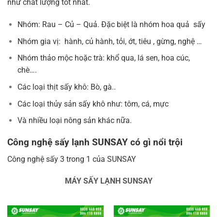
như chất lượng tốt nhất.
Nhóm: Rau – Củ – Quả. Đặc biệt là nhóm hoa quả sấy
Nhóm gia vị: hành, củ hành, tỏi, ớt, tiêu , gừng, nghệ …
Nhóm thảo mộc hoặc trà: khổ qua, lá sen, hoa cúc,
chè….
Các loại thịt sấy khô: Bò, gà..
Các loại thủy sản sấy khô như: tôm, cá, mực
Và nhiều loại nông sản khác nữa.
Công nghệ sấy lạnh SUNSAY có gì nổi trội
Công nghệ sấy 3 trong 1 của SUNSAY
MÁY SẤY LẠNH SUNSAY