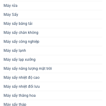
thiết
nâng
Máy rửa
kế
cao
dây
chất
chuyền
Máy Sấy
lượng
sản
nông
xuất
sản
Máy sấy băng tải
Máy sấy chân không
Máy sấy công nghiệp
Máy sấy lạnh
Máy sấy lạp xưởng
Máy sấy năng lượng mặt trời
Máy sấy nhiệt độ cao
Máy sấy nhiệt đối lưu
Máy sấy thăng hoa
Máy sấy tháp