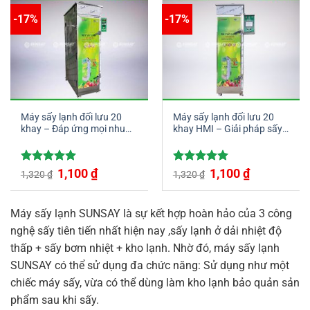
-17%
-17%
Máy sấy lạnh đối lưu 20
Máy sấy lạnh đối lưu 20
khay – Đáp ứng mọi nhu
khay HMI – Giải pháp sấy
cầu sấy thực phẩm
tối ưu cho doanh nghiệp
Giá
Giá
Giá
Giá
Được xếp
1,100
₫
Được xếp
1,100
₫
1,320
₫
1,320
₫
gốc
hiện
gốc
hiện
hạng
5.00
hạng
5.00
là:
tại
là:
tại
5 sao
5 sao
1,320 ₫.
là:
1,320 ₫.
là:
1,100 ₫.
1,100 ₫.
Máy sấy lạnh SUNSAY là sự kết hợp hoàn hảo của 3 công
nghệ sấy tiên tiến nhất hiện nay ,sấy lạnh ở dải nhiệt độ
thấp + sấy bơm nhiệt + kho lạnh. Nhờ đó, máy sấy lạnh
SUNSAY có thể sử dụng đa chức năng: Sử dụng như một
chiếc máy sấy, vừa có thể dùng làm kho lạnh bảo quản sản
phẩm sau khi sấy.