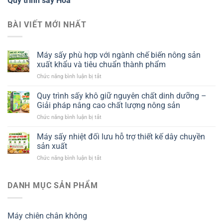
Quy trình sấy Hoa
BÀI VIẾT MỚI NHẤT
Máy sấy phù hợp với ngành chế biến nông sản
xuất khẩu và tiêu chuẩn thành phẩm
ở
Chức năng bình luận bị tắt
Máy
sấy
Quy trình sấy khô giữ nguyên chất dinh dưỡng –
phù
Giải pháp nâng cao chất lượng nông sản
hợp
ở
Chức năng bình luận bị tắt
với
Quy
ngành
trình
Máy sấy nhiệt đối lưu hỗ trợ thiết kế dây chuyền
chế
sấy
biến
sản xuất
khô
nông
ở
Chức năng bình luận bị tắt
giữ
sản
Máy
nguyên
xuất
sấy
chất
khẩu
nhiệt
DANH MỤC SẢN PHẨM
dinh
và
đối
dưỡng
tiêu
lưu
–
chuẩn
hỗ
Giải
thành
Máy chiên chân không
trợ
pháp
phẩm