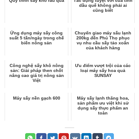
Quy trình sấy khô rau quả
Tác dụng tuyệt vời của tinh
dầu quế không phải ai
cũng biết
Ứng dụng máy sấy công
Chuyển giao máy sấu lạnh
suất 5 tấn/ngày trong chế
200kg đến Phú Thọ phục
biến nông sản
vụ nhu cầu sấy tảo xoắn
của khách hàng
Công nghệ sấy khô nông
Ưu điểm vượt trội của các
sản: Giải pháp then chốt
loại máy sấy hoa quả
nâng cao giá trị nông sản
SUNSAY
Việt
Máy sấy nền gạch 600
Máy sấy lạnh thăng hoa,
sản phẩm ưu việt khi sử
dụng sấy thực phẩm an
toàn