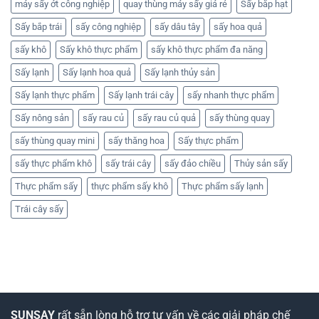
máy sấy ớt công nghiệp
quay thùng máy sấy giá rẻ
Sấy bắp hạt
Sấy bắp trái
sấy công nghiệp
sấy dâu tây
sấy hoa quả
sấy khô
Sấy khô thực phẩm
sấy khô thực phẩm đa năng
Sấy lạnh
Sấy lạnh hoa quả
Sấy lạnh thủy sản
Sấy lạnh thực phẩm
Sấy lạnh trái cây
sấy nhanh thực phẩm
Sấy nông sản
sấy rau củ
sấy rau củ quả
sấy thùng quay
sấy thùng quay mini
sấy thăng hoa
Sấy thực phẩm
sấy thực phẩm khô
sấy trái cây
sấy đảo chiều
Thủy sản sấy
Thực phẩm sấy
thực phẩm sấy khô
Thực phẩm sấy lạnh
Trái cây sấy
SUNSAY
rất sẵn lòng hỗ trợ tư vấn về các giải pháp chế