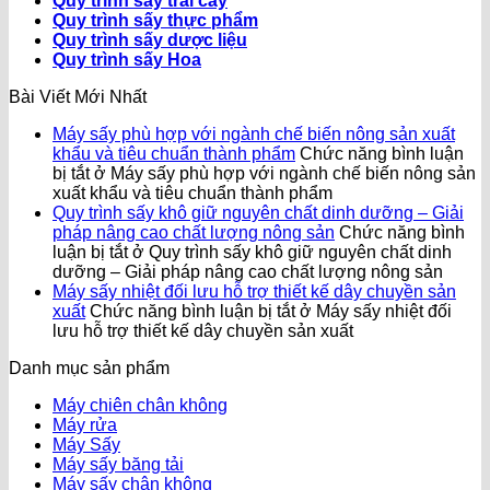
Quy trình sấy trái cây
Quy trình sấy thực phẩm
Quy trình sấy dược liệu
Quy trình sấy Hoa
Bài Viết Mới Nhất
Máy sấy phù hợp với ngành chế biến nông sản xuất
khẩu và tiêu chuẩn thành phẩm
Chức năng bình luận
bị tắt
ở Máy sấy phù hợp với ngành chế biến nông sản
xuất khẩu và tiêu chuẩn thành phẩm
Quy trình sấy khô giữ nguyên chất dinh dưỡng – Giải
pháp nâng cao chất lượng nông sản
Chức năng bình
luận bị tắt
ở Quy trình sấy khô giữ nguyên chất dinh
dưỡng – Giải pháp nâng cao chất lượng nông sản
Máy sấy nhiệt đối lưu hỗ trợ thiết kế dây chuyền sản
xuất
Chức năng bình luận bị tắt
ở Máy sấy nhiệt đối
lưu hỗ trợ thiết kế dây chuyền sản xuất
Danh mục sản phẩm
Máy chiên chân không
Máy rửa
Máy Sấy
Máy sấy băng tải
Máy sấy chân không