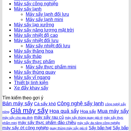
Máy sấy công nghiệp
Máy sấy lạnh
Máy sấy lạnh đối lưu
Máy sấy lạnh mini
Máy sấy lạp xưởng
Máy sấy năng lượng mặt trời
Máy sấy nhiệt độ cao
Máy sấy nhiệt đối lưu
Máy sấy nhiệt đối lưu
Máy sấy thăng hoa
Máy sấy tháp
Máy sấy thực phẩm
Máy sấy thực phẩm mini
Máy sấy thùng quay
Máy sấy vĩ ngang
Thiết bị linh kiện
Xe đẩy khay sấy
Tìm kiếm theo gợi ý
Bán máy sấy
Công nghệ sấy lạnh
Cá sấy khô
công nghệ sấy
Giá máy sấy
Hoa quả sấy
Mua máy sấy
Hoa sấy
nóng
máy sấy rau củ
máy sấy cho gia đình
máy sấy thùng quay giá rẻ
máy sấy thực
máy sấy thực phẩm đảo chiều
phẩm mini
máy sấy đa năng công nghiệp
máy sấy ớt công nghiệp
Sấy bắp hạt
Sấy bắp
quay thùng máy sấy giá rẻ