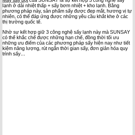
Máy sấy bột
của SUNSAY là sự kết hợp 3 công nghệ sấy
lạnh ở dải nhiệt thấp + sấy bơm nhiệt + kho lạnh. Bằng
phương pháp này, sản phẩm sấy được đẹp mắt, hương vị tự
nhiên, có thể đáp ứng được những yêu cầu khắt khe ở các
thị trường quốc tế.
Nhờ sự kết hợp giữ 3 công nghệ sấy lạnh này mà SUNSAY
có thể khắc chế được những hạn chế, đồng thời tối ưu
những ưu điểm của các phương pháp sấy hiện nay như tiết
kiệm năng lượng, rút ngắn thời gian sấy, đơn giản hóa quy
trình sấy…