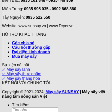
Miền Bắc:
0935 101 848 - 0935 449 959
Miền Trung:
0935 995 035 - 0902 868 880
Tây Nguyên:
0935 522 550
Website: www.sunsay.vn | www.Dryer.vn
HỖ TRỢ KHÁCH HÀNG
Góc chia sẻ
Câu hỏi thường gặp
Đại diện kinh doanh
Mua máy sấy
Sự kiện nổi bật
✅ Máy sấy lạnh
✅ Máy sấy thực phẩm
✅ Máy sấy thăng hoa
KẾT NỐI VỚI CHÚNG TÔI
Copyright ® 2021-2024.
Máy sấy SUNSAY
| Máy sấy việt
nâng tầm nông sản Việt
Tìm kiếm: