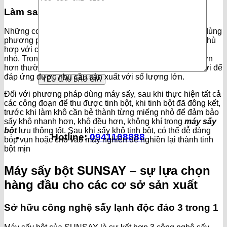
Làm sao để sấy khô bột hiệu quả?
Những cơ sở sản xuất thủ công có quy mô nhỏ thường dùng
phương pháp sấy khô truyền thống. Phương pháp này phù
hợp với các hộ gia đình hoặc cơ sở sản xuất với quy mô
nhỏ. Trong khi đó, những cơ sở sản xuất với số lượng lớn
hơn thường sử dụng các loại máy sấy với công nghệ mới để
đáp ứng được nhu cầu sản xuất với số lượng lớn.
Đối với phương pháp dùng máy sấy, sau khi thực hiện tất cả
các công đoạn để thu được tinh bột, khi tinh bột đã đông kết,
trước khi làm khô cần bẻ thành từng miếng nhỏ để đảm bảo
sấy khô nhanh hơn, khô đều hơn, không khí trong
máy sấy
bột
lưu thông tốt. Sau khi sấy khô tinh bột, có thể dễ dàng
Hotline:
0941108888
bóp vụn hoặc cho vào máy nghiền để nghiền lại thành tinh
bột mịn
Máy sấy bột SUNSAY – sự lựa chọn
hàng đầu cho các cơ sở sản xuất
Sở hữu công nghệ sấy lạnh độc đáo 3 trong 1