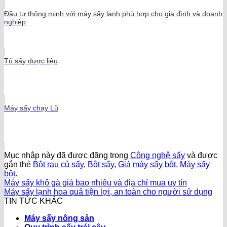
Đầu tư thông minh với máy sấy lạnh phù hợp cho gia đình và doanh
nghiệp
Tủ sấy dược liệu
Máy sấy chạy Lũ
Mục nhập này đã được đăng trong
Công nghệ sấy
và được
gắn thẻ
Bột rau củ sấy
,
Bột sấy
,
Giá máy sấy bột
,
Máy sấy
bột
.
Máy sấy khô gà giá bao nhiêu và địa chỉ mua uy tín
Máy sấy lạnh hoa quả tiện lợi, an toàn cho người sử dụng
TIN TỨC KHÁC
Máy sấy nông sản