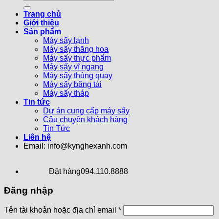
Trang chủ
Giới thiệu
Sản phẩm
Máy sấy lạnh
Máy sấy thăng hoa
Máy sấy thực phẩm
Máy sấy vĩ ngang
Máy sấy thùng quay
Máy sấy băng tải
Máy sấy tháp
Tin tức
Dự án cung cấp máy sấy
Câu chuyện khách hàng
Tin Tức
Liên hệ
Email: info@kynghexanh.com
Đặt hàng
094.110.8888
Đăng nhập
Tên tài khoản hoặc địa chỉ email
*