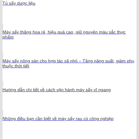
Tủ sấy dược liệu
Máy sấy thăng hoa rẻ, hiệu quả cao, giữ nguyên màu sắc thực
phẩm
Máy sấy nông sản cho hợp tác xã nhỏ – Tăng năng suất, giảm phụ
thuộc thời tiết
Hướng dẫn chi tiết về cách vận hành máy sấy vĩ ngang
Những điều bạn cần biết về máy sấy rau củ công nghiệp