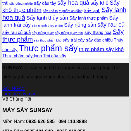
sấy hoa quả
Sấy
sấy khô
trái
sấy dâu tây
sấy công nghiệp
Sấy lạnh
khô thực phẩm
Sấy lạnh
sấy khô thực phẩm đa năng
hoa quả
Sấy lạnh thủy sản
Sấy
Sấy lạnh thực phẩm
sấy rau củ
lạnh trái cây
Sấy nông sản
sấy nhanh thực phẩm
Sấy
sấy rau củ quả
sấy thăng hoa
sấy thùng quay
sấy thùng quay mini
thực phẩm
sấy trái cây
sấy đảo chiều
Thủy
sấy thực phẩm khô
Thực phẩm sấy
thực phẩm sấy khô
sản sấy
Thực phẩm sấy lạnh
Trái cây sấy
SUNSAY
rất sẵn lòng hỗ trợ tư vấn về các giải pháp chế
biến sấy & bảo quản theo nhu cầu của khách hàng.
GỌI NGAY
Liên hệ sấy mẫu
Về Chúng Tôi
MÁY SẤY SUNSAY
Miền Nam:
0935 626 585 - 094.110.8888