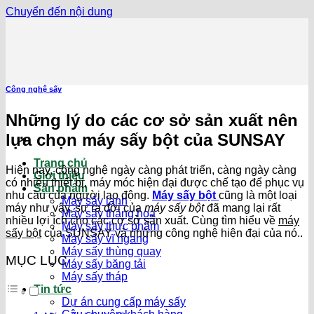
Chuyển đến nội dung
Công nghệ sấy
Những lý do các cơ sở sản xuất nên
lựa chọn máy sấy bột của SUNSAY
Trang chủ
Hiện nay, công nghệ ngày càng phát triển, càng ngày càng
Giới thiệu
có nhiều thiết bị, máy móc hiện đại được chế tạo để phục vụ
Sản phẩm
nhu cầu của người lao động.
Máy sấy bột
cũng là một loại
Máy sấy lạnh
máy như vậy, sự ra đời của
máy sấy bột
đã mang lại rất
Máy sấy thăng hoa
nhiều lợi ích cho các cơ sở sản xuất. Cùng tìm hiểu về
máy
Máy sấy thực phẩm
sấy bột
của SUNSAY và những công nghệ hiện đại của nó..
Máy sấy vĩ ngang
Máy sấy thùng quay
MỤC LỤC
Máy sấy băng tải
Máy sấy tháp
Tin tức
Dự án cung cấp máy sấy