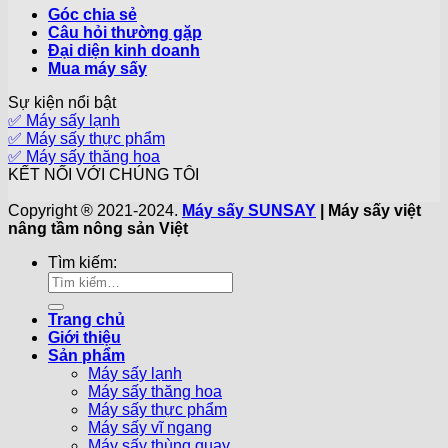
Góc chia sẻ
Câu hỏi thường gặp
Đại diện kinh doanh
Mua máy sấy
Sự kiện nổi bật
✅ Máy sấy lạnh
✅ Máy sấy thực phẩm
✅ Máy sấy thăng hoa
KẾT NỐI VỚI CHÚNG TÔI
Copyright ® 2021-2024.
Máy sấy SUNSAY
| Máy sấy việt
nâng tầm nông sản Việt
Tìm kiếm:
Trang chủ
Giới thiệu
Sản phẩm
Máy sấy lạnh
Máy sấy thăng hoa
Máy sấy thực phẩm
Máy sấy vĩ ngang
Máy sấy thùng quay