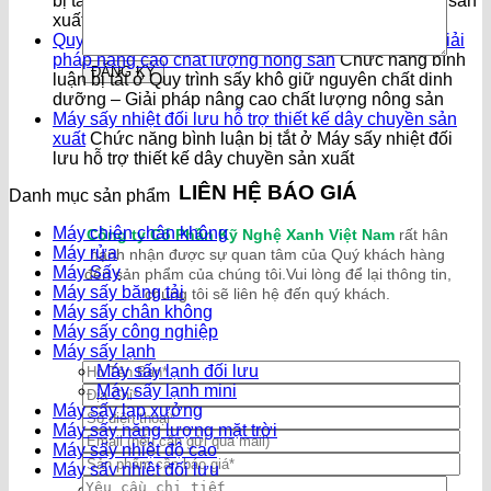
bị tắt
ở Máy sấy phù hợp với ngành chế biến nông sản
xuất khẩu và tiêu chuẩn thành phẩm
Quy trình sấy khô giữ nguyên chất dinh dưỡng – Giải
pháp nâng cao chất lượng nông sản
Chức năng bình
luận bị tắt
ở Quy trình sấy khô giữ nguyên chất dinh
dưỡng – Giải pháp nâng cao chất lượng nông sản
Máy sấy nhiệt đối lưu hỗ trợ thiết kế dây chuyền sản
xuất
Chức năng bình luận bị tắt
ở Máy sấy nhiệt đối
lưu hỗ trợ thiết kế dây chuyền sản xuất
LIÊN HỆ BÁO GIÁ
Danh mục sản phẩm
Máy chiên chân không
Công ty Cổ Phần Kỹ Nghệ Xanh Việt Nam
rất hân
Máy rửa
hạnh nhận được sự quan tâm của Quý khách hàng
Máy Sấy
đến sản phẩm của chúng tôi.Vui lòng để lại thông tin,
Máy sấy băng tải
chúng tôi sẽ liên hệ đến quý khách.
Máy sấy chân không
Máy sấy công nghiệp
Máy sấy lạnh
Máy sấy lạnh đối lưu
Máy sấy lạnh mini
Máy sấy lạp xưởng
Máy sấy năng lượng mặt trời
Máy sấy nhiệt độ cao
Máy sấy nhiệt đối lưu
Máy sấy nhiệt đối lưu