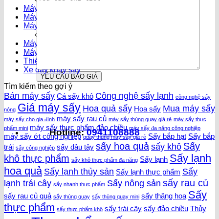
Máy sấy thăng hoa
Máy sấy tháp
Máy sấy thực phẩm
Máy sấy thực phẩm mini
Máy sấy thùng quay
Máy sấy vĩ ngang
Thiết bị linh kiện
Xe đẩy khay sấy
Tìm kiếm theo gợi ý
Bán máy sấy
Công nghệ sấy lạnh
Cá sấy khô
công nghệ sấy
Giá máy sấy
Hoa quả sấy
Mua máy sấy
Hoa sấy
nóng
máy sấy rau củ
máy sấy cho gia đình
máy sấy thùng quay giá rẻ
máy sấy thực
máy sấy thực phẩm đảo chiều
phẩm mini
máy sấy đa năng công nghiệp
Hotline:
0941108888
máy sấy ớt công nghiệp
Sấy bắp hạt
Sấy bắp
quay thùng máy sấy giá rẻ
sấy hoa quả
Sấy
sấy khô
trái
sấy dâu tây
sấy công nghiệp
Sấy lạnh
khô thực phẩm
Sấy lạnh
sấy khô thực phẩm đa năng
hoa quả
Sấy lạnh thủy sản
Sấy
Sấy lạnh thực phẩm
sấy rau củ
lạnh trái cây
Sấy nông sản
sấy nhanh thực phẩm
Sấy
sấy rau củ quả
sấy thăng hoa
sấy thùng quay
sấy thùng quay mini
thực phẩm
sấy trái cây
sấy đảo chiều
Thủy
sấy thực phẩm khô