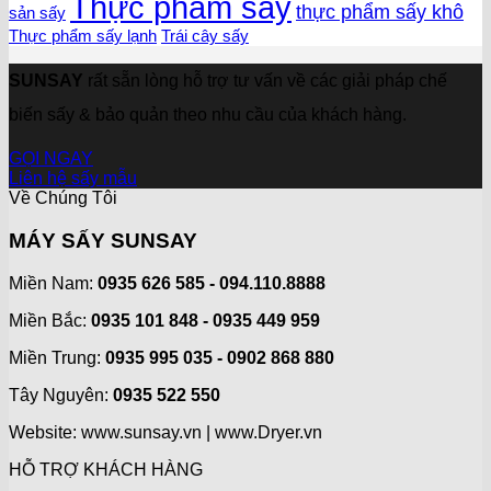
Thực phẩm sấy
thực phẩm sấy khô
sản sấy
Thực phẩm sấy lạnh
Trái cây sấy
SUNSAY
rất sẵn lòng hỗ trợ tư vấn về các giải pháp chế
biến sấy & bảo quản theo nhu cầu của khách hàng.
GỌI NGAY
Liên hệ sấy mẫu
Về Chúng Tôi
MÁY SẤY SUNSAY
Miền Nam:
0935 626 585 - 094.110.8888
Miền Bắc:
0935 101 848 - 0935 449 959
Miền Trung:
0935 995 035 - 0902 868 880
Tây Nguyên:
0935 522 550
Website: www.sunsay.vn | www.Dryer.vn
HỖ TRỢ KHÁCH HÀNG