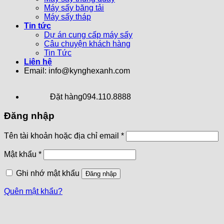
Máy sấy băng tải
Máy sấy tháp
Tin tức
Dự án cung cấp máy sấy
Câu chuyện khách hàng
Tin Tức
Liên hệ
Email: info@kynghexanh.com
Đặt hàng
094.110.8888
Đăng nhập
Tên tài khoản hoặc địa chỉ email
*
Mật khẩu
*
Ghi nhớ mật khẩu
Đăng nhập
Quên mật khẩu?