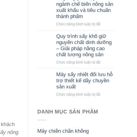
ngành chế biến nông sản
xuất khẩu và tiêu chuẩn
thành phẩm
ở
Chức năng bình luận bị tắt
Máy
sấy
Quy trình sấy khô giữ
phù
nguyên chất dinh dưỡng
hợp
– Giải pháp nâng cao
với
chất lượng nông sản
ngành
ở
Chức năng bình luận bị tắt
chế
Quy
biến
trình
nông
Máy sấy nhiệt đối lưu hỗ
sấy
sản
trợ thiết kế dây chuyền
khô
xuất
sản xuất
giữ
khẩu
ở
Chức năng bình luận bị tắt
nguyên
và
Máy
chất
tiêu
sấy
dinh
chuẩn
nhiệt
DANH MỤC SẢN PHẨM
dưỡng
thành
đối
–
phẩm
lưu
Giải
 khách
hỗ
pháp
Máy chiên chân không
sấy nông
trợ
nâng