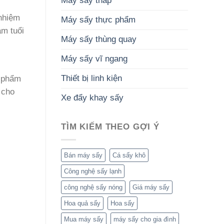
Máy sấy tháp
 nhiệm
Máy sấy thực phẩm
ảm tuổi
Máy sấy thùng quay
Máy sấy vĩ ngang
Thiết bị linh kiện
c phẩm
 cho
Xe đẩy khay sấy
TÌM KIẾM THEO GỢI Ý
Bán máy sấy
Cá sấy khô
Công nghệ sấy lạnh
công nghệ sấy nóng
Giá máy sấy
Hoa quả sấy
Hoa sấy
Mua máy sấy
máy sấy cho gia đình