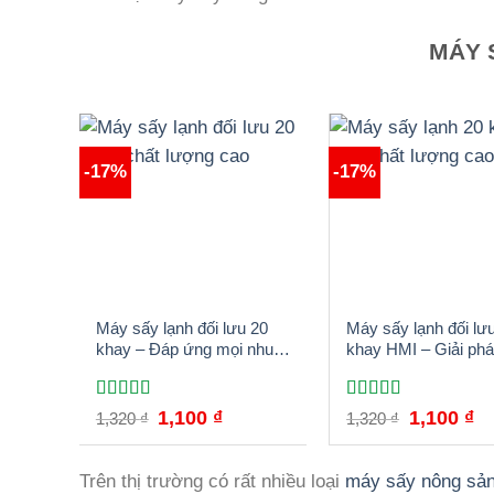
MÁY 
-17%
-17%
Máy sấy lạnh đối lưu 20
Máy sấy lạnh đối lư
khay – Đáp ứng mọi nhu
khay HMI – Giải ph
cầu sấy thực phẩm
tối ưu cho doanh ng
Được xếp
Được xếp
Giá
Giá
Giá
Gi
1,100
₫
1,100
₫
1,320
₫
1,320
₫
hạng
5.00
gốc
5
hiện
hạng
5.00
gốc
5
hi
là:
tại
là:
tại
sao
sao
1,320 ₫.
là:
1,320 ₫.
là:
Trên thị trường có rất nhiều loại
máy sấy nông sả
1,100 ₫.
1,