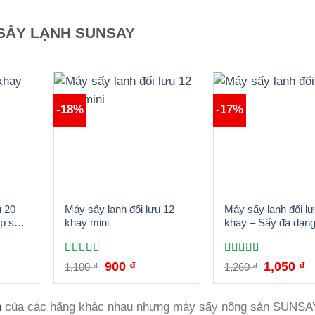
SẤY LẠNH SUNSAY
-18%
-17%
u 20
Máy sấy lạnh đối lưu 12
Máy sấy lạnh đối lư
áp sấy
khay mini
khay – Sấy đa dạng
hiệp
loại trái cây, rau củ,
sản và dược liệu c
đẹp, giữ trọn vẹn di
Được xếp
Được xếp
á
Giá
Giá
Giá
G
900
₫
1,050
₫
1,100
₫
1,260
₫
ện
hạng
5.00
gốc
5
hiện
hạng
5.00
gốc
5
hi
dưỡng
là:
tại
là:
tạ
sao
sao
1,100 ₫.
là:
1,260 ₫.
là
n
của các hãng khác nhau nhưng máy sấy nông sản SUNSA
100 ₫.
900 ₫.
1,