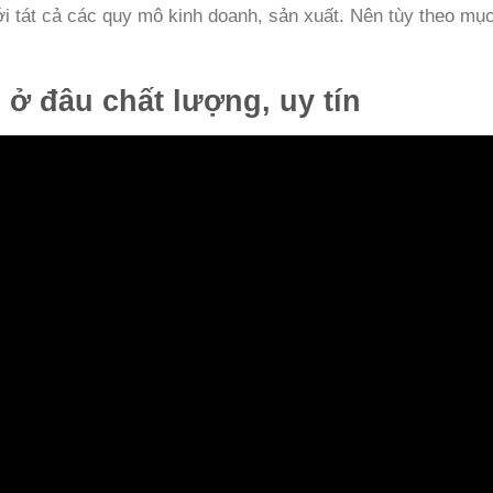
i tát cả các quy mô kinh doanh, sản xuất. Nên tùy theo mục
ở đâu chất lượng, uy tín