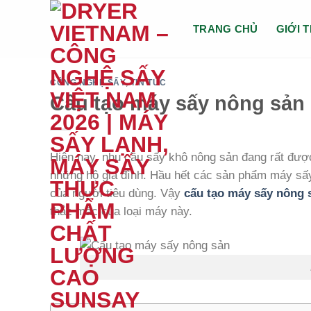
Chuyển
đến
TRANG CHỦ
GIỚI 
nội
dung
CÔNG NGHỆ SẤY
,
TIN TỨC
Cấu tạo máy sấy nông sản
Hiện nay, nhu cầu sấy khô nông sản đang rất đượ
những hộ gia đình. Hầu hết các sản phẩm máy s
của người tiêu dùng. Vậy
cấu tạo máy sấy nông 
thắc mắc của loại máy này.