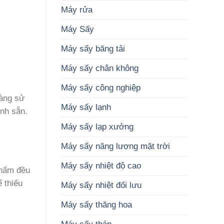
thiết
cao
Máy rửa
kế
chất
dây
lượng
Máy Sấy
chuyền
nông
sản
sản
xuất
Máy sấy băng tải
Máy sấy chân không
Máy sấy công nghiệp
dàng sử
Máy sấy lạnh
ịnh sẵn.
Máy sấy lạp xưởng
Máy sấy năng lượng mặt trời
Máy sấy nhiệt độ cao
phẩm đều
ể thiếu
Máy sấy nhiệt đối lưu
Máy sấy thăng hoa