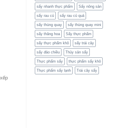
sấy nhanh thực phẩm
Sấy nông sản
sấy rau củ
sấy rau củ quả
sấy thùng quay
sấy thùng quay mini
sấy thăng hoa
Sấy thực phẩm
sấy thực phẩm khô
sấy trái cây
sấy đảo chiều
Thủy sản sấy
Thực phẩm sấy
thực phẩm sấy khô
Thực phẩm sấy lạnh
Trái cây sấy
 xếp