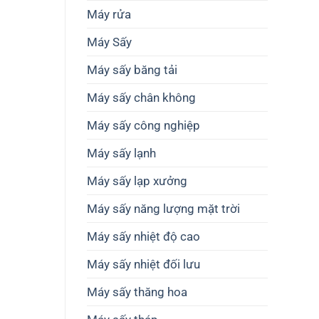
thiết
cao
Máy rửa
kế
chất
dây
lượng
Máy Sấy
chuyền
nông
sản
sản
xuất
Máy sấy băng tải
Máy sấy chân không
Máy sấy công nghiệp
Máy sấy lạnh
Máy sấy lạp xưởng
Máy sấy năng lượng mặt trời
Máy sấy nhiệt độ cao
Máy sấy nhiệt đối lưu
Máy sấy thăng hoa