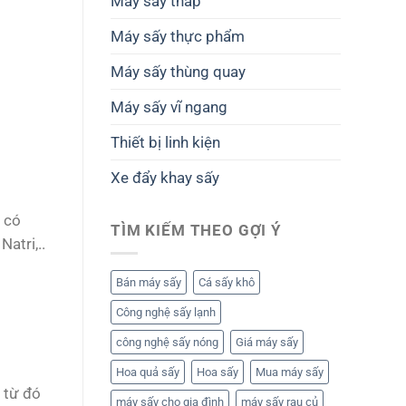
Máy sấy tháp
Máy sấy thực phẩm
Máy sấy thùng quay
Máy sấy vĩ ngang
Thiết bị linh kiện
Xe đẩy khay sấy
 có
TÌM KIẾM THEO GỢI Ý
atri,..
Bán máy sấy
Cá sấy khô
Công nghệ sấy lạnh
công nghệ sấy nóng
Giá máy sấy
Hoa quả sấy
Hoa sấy
Mua máy sấy
 từ đó
máy sấy cho gia đình
máy sấy rau củ