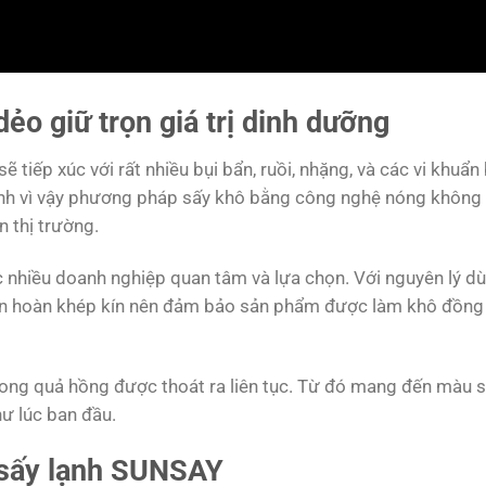
ẻo giữ trọn giá trị dinh dưỡng
 tiếp xúc với rất nhiều bụi bẩn, ruồi, nhặng, và các vi khuẩn
ính vì vậy phương pháp sấy khô bằng công nghệ nóng không
 thị trường.
c nhiều doanh nghiệp quan tâm và lựa chọn. Với nguyên lý dù
ần hoàn khép kín nên đảm bảo sản phẩm được làm khô đồng
ong quả hồng được thoát ra liên tục. Từ đó mang đến màu s
ư lúc ban đầu.
 sấy lạnh SUNSAY