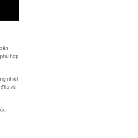
 bên
 phù hợp
ng nhiệt
 đều và
ắc,