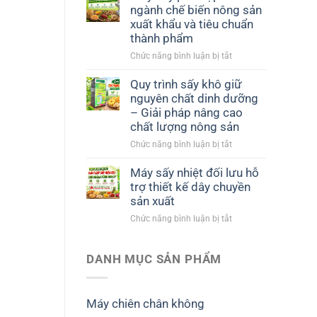
ngành chế biến nông sản
xuất khẩu và tiêu chuẩn
thành phẩm
ở
Chức năng bình luận bị tắt
Máy
sấy
Quy trình sấy khô giữ
phù
nguyên chất dinh dưỡng
hợp
– Giải pháp nâng cao
với
chất lượng nông sản
ngành
ở
Chức năng bình luận bị tắt
chế
Quy
biến
trình
nông
Máy sấy nhiệt đối lưu hỗ
sấy
sản
trợ thiết kế dây chuyền
khô
xuất
sản xuất
giữ
khẩu
ở
Chức năng bình luận bị tắt
nguyên
và
Máy
chất
tiêu
sấy
dinh
chuẩn
nhiệt
DANH MỤC SẢN PHẨM
dưỡng
thành
đối
–
phẩm
lưu
Giải
hỗ
pháp
Máy chiên chân không
trợ
nâng