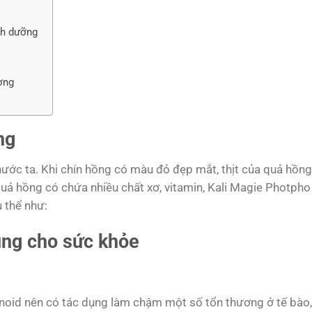
inh dưỡng
ợng
ng
nước ta. Khi chín hồng có màu đỏ đẹp mắt, thịt của quả hồng
ả hồng có chứa nhiều chất xơ, vitamin, Kali Magie Photpho N
 thể như:
ụng cho sức khỏe
noid nên có tác dụng làm chậm một số tổn thương ở tế bào,