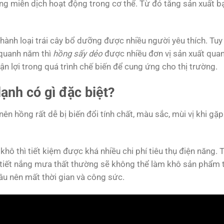
ng miễn dịch hoạt động trong cơ thể. Từ đó tăng sản xuất b
thành loại trái cây bổ dưỡng được nhiều người yêu thích. Tuy
quanh năm thì
hồng sấy dẻo
được nhiều đơn vị sản xuất qua
n lợi trong quá trình chế biến để cung ứng cho thị trường.
ạnh có gì đặc biệt?
ên hồng rất dễ bị biến đổi tính chất, màu sắc, mùi vị khi gặp
ô thì tiết kiệm được khá nhiều chi phí tiêu thụ điện năng. 
 tiết nắng mưa thất thường sẽ không thể làm khô sản phẩm 
âu nên mất thời gian và công sức.