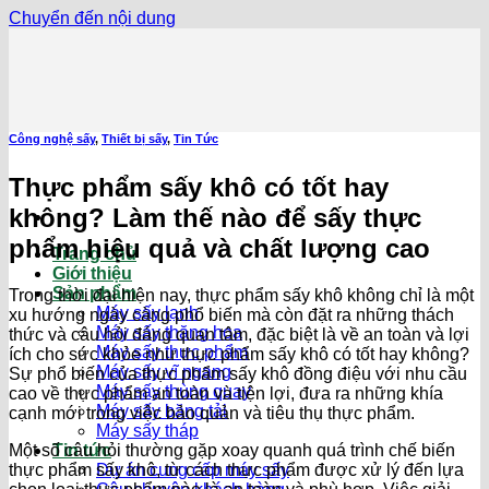
Chuyển đến nội dung
Công nghệ sấy
,
Thiết bị sấy
,
Tin Tức
Thực phẩm sấy khô có tốt hay
không? Làm thế nào để sấy thực
phẩm hiệu quả và chất lượng cao
Trang chủ
Giới thiệu
Sản phẩm
Trong thời đại hiện nay, thực phẩm sấy khô không chỉ là một
Máy sấy lạnh
xu hướng ngày càng phổ biến mà còn đặt ra những thách
Máy sấy thăng hoa
thức và câu hỏi đáng quan tâm, đặc biệt là về an toàn và lợi
Máy sấy thực phẩm
ích cho sức khỏe như thực phẩm sấy khô có tốt hay không?
Máy sấy vĩ ngang
Sự phổ biến của thực phẩm sấy khô đồng điệu với nhu cầu
Máy sấy thùng quay
cao về thực phẩm an toàn và tiện lợi, đưa ra những khía
Máy sấy băng tải
cạnh mới trong việc bảo quản và tiêu thụ thực phẩm.
Máy sấy tháp
Một số câu hỏi thường gặp xoay quanh quá trình chế biến
Tin tức
thực phẩm sấy khô, từ cách thực phẩm được xử lý đến lựa
Dự án cung cấp máy sấy