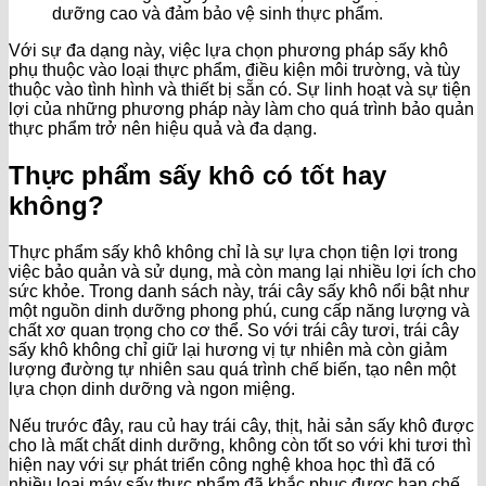
dưỡng cao và đảm bảo vệ sinh thực phẩm.
Với sự đa dạng này, việc lựa chọn phương pháp sấy khô
phụ thuộc vào loại thực phẩm, điều kiện môi trường, và tùy
thuộc vào tình hình và thiết bị sẵn có. Sự linh hoạt và sự tiện
lợi của những phương pháp này làm cho quá trình bảo quản
thực phẩm trở nên hiệu quả và đa dạng.
Thực phẩm sấy khô có tốt hay
không?
Thực phẩm sấy khô không chỉ là sự lựa chọn tiện lợi trong
việc bảo quản và sử dụng, mà còn mang lại nhiều lợi ích cho
sức khỏe. Trong danh sách này, trái cây sấy khô nổi bật như
một nguồn dinh dưỡng phong phú, cung cấp năng lượng và
chất xơ quan trọng cho cơ thể. So với trái cây tươi, trái cây
sấy khô không chỉ giữ lại hương vị tự nhiên mà còn giảm
lượng đường tự nhiên sau quá trình chế biến, tạo nên một
lựa chọn dinh dưỡng và ngon miệng.
Nếu trước đây, rau củ hay trái cây, thịt, hải sản sấy khô được
cho là mất chất dinh dưỡng, không còn tốt so với khi tươi thì
hiện nay với sự phát triển công nghệ khoa học thì đã có
nhiều loại máy sấy thực phẩm đã khắc phục được hạn chế