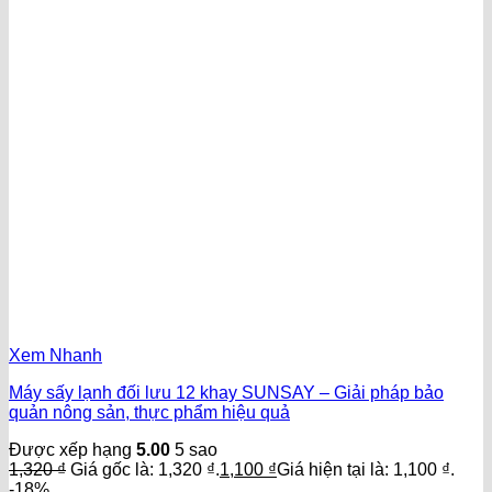
Xem Nhanh
Máy sấy lạnh đối lưu 12 khay SUNSAY – Giải pháp bảo
quản nông sản, thực phẩm hiệu quả
Được xếp hạng
5.00
5 sao
1,320
₫
Giá gốc là: 1,320 ₫.
1,100
₫
Giá hiện tại là: 1,100 ₫.
-18%