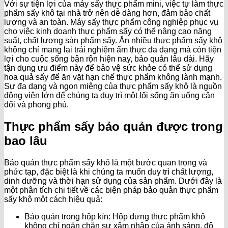
Với sự tiện lợi của máy sấy thực phẩm mini, việc tự làm thực
phẩm sấy khô tại nhà trở nên dễ dàng hơn, đảm bảo chất
lượng và an toàn. Máy sấy thực phẩm công nghiệp phục vụ
cho việc kinh doanh thực phẩm sấy có thể nâng cao năng
suất, chất lượng sản phẩm sấy. Ăn nhiều thực phẩm sấy khô
không chỉ mang lại trải nghiệm ẩm thực đa dạng mà còn tiện
lợi cho cuộc sống bận rộn hiện nay, bảo quản lâu dài. Hãy
tận dụng ưu điểm này để bảo vệ sức khỏe có thể sử dụng
hoa quả sấy để ăn vặt hạn chế thực phẩm không lành mạnh.
Sự đa dạng và ngon miệng của thực phẩm sấy khô là nguồn
động viên lớn để chúng ta duy trì một lối sống ăn uống cân
đối và phong phú.
Thực phẩm sấy bảo quản được trong
bao lâu
Bảo quản thực phẩm sấy khô là một bước quan trọng và
phức tạp, đặc biệt là khi chúng ta muốn duy trì chất lượng,
dinh dưỡng và thời hạn sử dụng của sản phẩm. Dưới đây là
một phân tích chi tiết về các biện pháp bảo quản thực phẩm
sấy khô một cách hiệu quả:
Bảo quản trong hộp kín: Hộp đựng thực phẩm khô
không chỉ ngăn chặn sự xâm nhập của ánh sáng, độ