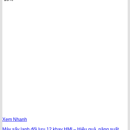
Xem Nhanh
Máy sấy lạnh đối lưu 12 khay HMI – Hiệu quả, năng suất,