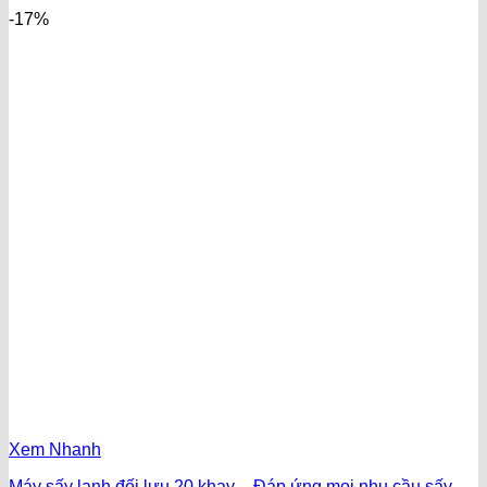
-17%
Xem Nhanh
Máy sấy lạnh đối lưu 20 khay – Đáp ứng mọi nhu cầu sấy