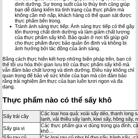
dinh dưỡng. Sự trong suốt của lọ thủy tinh cũng giúp
bạn dễ dàng kiểm tra tình trạng của thực phẩm mà
không cần mở nắp, khách hàng có thể quan sát được
thực phẩm bên trong.
Tránh ánh sáng trực tiếp: Ánh sáng trực tiếp có thể gây
tổn thương chất dinh dưỡng và làm giảm chất lượng
của thực phẩm sấy khô. Bảo quản ở nơi tối giúp giữ
cho thực phẩm được bảo quản ổn định và không bị
ảnh hưởng bởi tác động của ánh sáng.
Bằng cách thực hiện kết hợp những biện pháp trên, bạn có
thể tối ưu hóa thời gian lưu trữ của thực phẩm sấy khô mà
vẫn đảm bảo chất lượng và dinh dưỡng. Điều này không chỉ
quan trọng để bảo vệ sức khỏe của bạn mà còn đảm bảo
rằng trải nghiệm ẩm thực của bạn luôn tươi ngon và đa
dạng.
Thực phẩm nào có thể sấy khô
Các loại hoa quả: xoài sấy dẻo, thanh long s
Sấy trái cây
lạnh, vải thiều sấy lạnh, kiwi sấy, hồng sấy,
Các thực phẩm gia vị dùng trong gia đình, cá
Sấy gia vị
khô…
Sấy rau củ
Các loại rau củ như bí đao sấy, hành sấy , cà