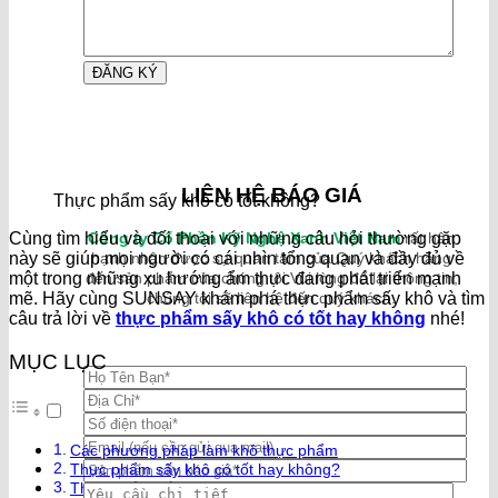
LIÊN HỆ BÁO GIÁ
Thực phẩm sấy khô có tốt không?
Cùng tìm hiểu và đối thoại với những câu hỏi thường gặp
Công ty Cổ Phần Kỹ Nghệ Xanh Việt Nam
rất hân
này sẽ giúp mọi người có cái nhìn tổng quan và đầy đủ về
hạnh nhận được sự quan tâm của Quý khách hàng
một trong những xu hướng ẩm thực đang phát triển mạnh
đến sản phẩm của chúng tôi.Vui lòng để lại thông tin,
mẽ. Hãy cùng SUNSAY khám phá thực phẩm sấy khô và tìm
chúng tôi sẽ liên hệ đến quý khách.
câu trả lời về
thực phẩm sấy khô có tốt hay không
nhé!
MỤC LỤC
Các phương pháp làm khô thực phẩm
Thực phẩm sấy khô có tốt hay không?
Thực phẩm sấy bảo quản được trong bao lâu