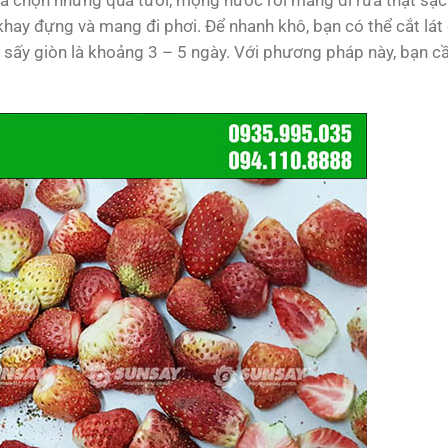
lựa chọn những quả tươi, mọng nước rồi mang đi rửa thật sạc
khay đựng và mang đi phơi. Để nhanh khô, bạn có thể cắt lát
y sấy giòn là khoảng 3 – 5 ngày. Với phương pháp này, bạn c