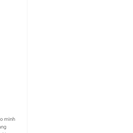
ho mình
ang