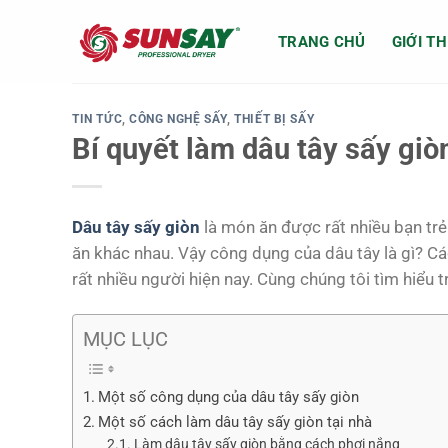
Chuyển
đến
TRANG CHỦ
GIỚI TH
nội
dung
TIN TỨC
,
CÔNG NGHỆ SẤY
,
THIẾT BỊ SẤY
Bí quyết làm dâu tây sấy giòn
Dâu tây sấy giòn
là món ăn được rất nhiều bạn trẻ 
ăn khác nhau. Vậy công dụng của dâu tây là gì? C
rất nhiều người hiện nay. Cùng chúng tôi tìm hiểu 
MỤC LỤC
Một số công dụng của dâu tây sấy giòn
Một số cách làm dâu tây sấy giòn tại nhà
Làm dâu tây sấy giòn bằng cách phơi nắng