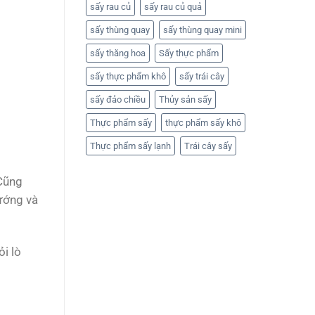
sấy rau củ
sấy rau củ quả
sấy thùng quay
sấy thùng quay mini
sấy thăng hoa
Sấy thực phẩm
sấy thực phẩm khô
sấy trái cây
sấy đảo chiều
Thủy sản sấy
Thực phẩm sấy
thực phẩm sấy khô
Thực phẩm sấy lạnh
Trái cây sấy
 Cũng
nướng và
ỏi lò