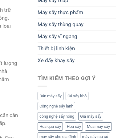
Máy sấy tháp
h trữ
Máy sấy thực phẩm
ỏng.
Máy sấy thùng quay
 loại
Máy sấy vĩ ngang
Thiết bị linh kiện
Xe đẩy khay sấy
ất lượng
nhà
TÌM KIẾM THEO GỢI Ý
phẩm
Bán máy sấy
Cá sấy khô
Công nghệ sấy lạnh
 cần cân
công nghệ sấy nóng
Giá máy sấy
hấp.
Hoa quả sấy
Hoa sấy
Mua máy sấy
máy sấy cho gia đình
máy sấy rau củ