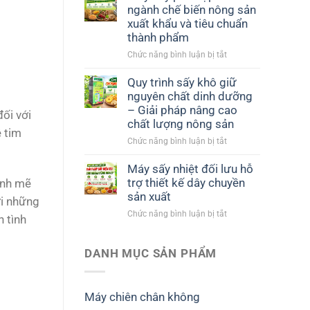
ngành chế biến nông sản
xuất khẩu và tiêu chuẩn
thành phẩm
ở
Chức năng bình luận bị tắt
Máy
sấy
Quy trình sấy khô giữ
phù
nguyên chất dinh dưỡng
hợp
– Giải pháp nâng cao
đối với
với
chất lượng nông sản
ngành
ệ tim
ở
Chức năng bình luận bị tắt
chế
Quy
biến
trình
nông
Máy sấy nhiệt đối lưu hỗ
sấy
sản
trợ thiết kế dây chuyền
ạnh mẽ
khô
xuất
sản xuất
ới những
giữ
khẩu
ở
Chức năng bình luận bị tắt
nguyên
và
h tình
Máy
chất
tiêu
sấy
dinh
chuẩn
nhiệt
DANH MỤC SẢN PHẨM
dưỡng
thành
đối
–
phẩm
lưu
Giải
hỗ
pháp
Máy chiên chân không
trợ
nâng