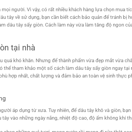
 mọi người. Vì vậy, có rất nhiều khách hàng lựa chọn mua tíc
dâu tây về sử dụng, bạn cần biết cách bảo quản để tránh bị h
àm dâu tây sấy giòn. Cách làm này vừa làm tăng độ ngon của
òn tại nhà
điều quá khó khăn. Nhưng để thành phẩm vừa đẹp mắt vừa ch
có thể tham khảo một số cách làm dâu tây sấy giòn ngay tại 
hù hợp nhất, chất lượng và đảm bảo an toàn vệ sinh thực 
ắng
ười áp dụng từ xưa. Tuy nhiên, để dâu tây khô và giòn, bạn
âu tây vào những ngày nắng, nhiệt độ cao, độ ẩm không khí t