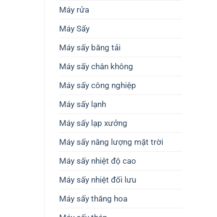
thiết
cao
Máy rửa
kế
chất
dây
lượng
Máy Sấy
chuyền
nông
sản
sản
xuất
Máy sấy băng tải
Máy sấy chân không
Máy sấy công nghiệp
Máy sấy lạnh
Máy sấy lạp xưởng
Máy sấy năng lượng mặt trời
Máy sấy nhiệt độ cao
Máy sấy nhiệt đối lưu
Máy sấy thăng hoa