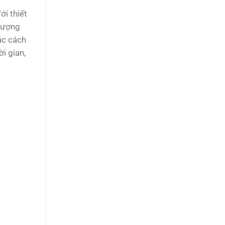
ới thiết
 lượng
ác cách
i gian,