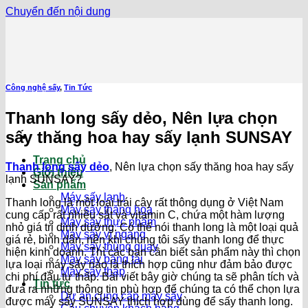
Chuyển đến nội dung
Công nghệ sấy
,
Tin Tức
Thanh long sấy dẻo, Nên lựa chọn
sấy thăng hoa hay sấy lạnh SUNSAY
Trang chủ
Thanh long sấy dẻo
, Nên lựa chọn sấy thăng hoa hay sấy
Giới thiệu
lạnh SUNSAY?
Sản phẩm
Máy sấy lạnh
Thanh long là một loại trái cây rất thông dụng ở Việt Nam
Máy sấy thăng hoa
cung cấp rất nhiều sắt và vitamin C, chứa một hàm lượng
Máy sấy thực phẩm
nhỏ giá trị dinh dưỡng. Có thể nói thanh long là một loại quả
Máy sấy vĩ ngang
giá rẻ, bình dân, nên khi chúng tôi sấy thanh long để thực
Máy sấy thùng quay
hiện kinh doanh. Thì các bạn cần biết sản phẩm này thì chọn
Máy sấy băng tải
lựa loại máy sấy nào là thích hợp cũng như đảm bảo được
Máy sấy tháp
chi phí đầu tư thấp. Bài viết bây giờ chúng ta sẽ phân tích và
Tin tức
đưa ra những thông tin phù hợp để chúng ta có thể chọn lựa
Dự án cung cấp máy sấy
được máy sấy SUNSAY thích hợp dùng để sấy thanh long.