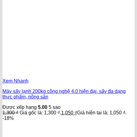
Xem Nhanh
Máy sấy lạnh 200kg công nghệ 4.0 hiện đại, sấy đa dạng
thực phẩm, nông sản
Được xếp hạng
5.00
5 sao
1,300
₫
Giá gốc là: 1,300 ₫.
1,050
₫
Giá hiện tại là: 1,050 ₫.
-18%