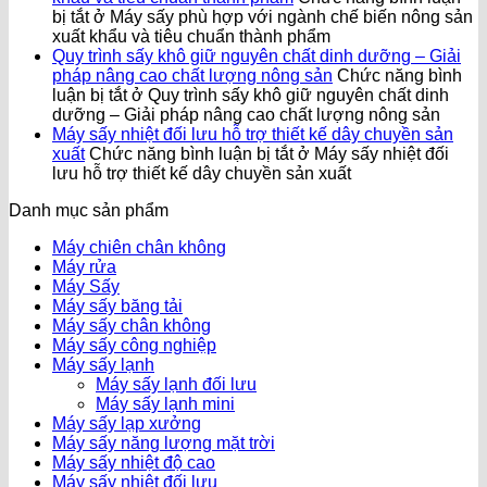
bị tắt
ở Máy sấy phù hợp với ngành chế biến nông sản
xuất khẩu và tiêu chuẩn thành phẩm
Quy trình sấy khô giữ nguyên chất dinh dưỡng – Giải
pháp nâng cao chất lượng nông sản
Chức năng bình
luận bị tắt
ở Quy trình sấy khô giữ nguyên chất dinh
dưỡng – Giải pháp nâng cao chất lượng nông sản
Máy sấy nhiệt đối lưu hỗ trợ thiết kế dây chuyền sản
xuất
Chức năng bình luận bị tắt
ở Máy sấy nhiệt đối
lưu hỗ trợ thiết kế dây chuyền sản xuất
Danh mục sản phẩm
Máy chiên chân không
Máy rửa
Máy Sấy
Máy sấy băng tải
Máy sấy chân không
Máy sấy công nghiệp
Máy sấy lạnh
Máy sấy lạnh đối lưu
Máy sấy lạnh mini
Máy sấy lạp xưởng
Máy sấy năng lượng mặt trời
Máy sấy nhiệt độ cao
Máy sấy nhiệt đối lưu