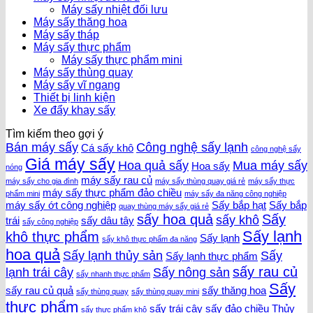
Máy sấy nhiệt đối lưu
Máy sấy thăng hoa
Máy sấy tháp
Máy sấy thực phẩm
Máy sấy thực phẩm mini
Máy sấy thùng quay
Máy sấy vĩ ngang
Thiết bị linh kiện
Xe đẩy khay sấy
Tìm kiếm theo gợi ý
Bán máy sấy
Công nghệ sấy lạnh
Cá sấy khô
công nghệ sấy
Giá máy sấy
Hoa quả sấy
Mua máy sấy
Hoa sấy
nóng
máy sấy rau củ
máy sấy cho gia đình
máy sấy thùng quay giá rẻ
máy sấy thực
máy sấy thực phẩm đảo chiều
phẩm mini
máy sấy đa năng công nghiệp
máy sấy ớt công nghiệp
Sấy bắp hạt
Sấy bắp
quay thùng máy sấy giá rẻ
sấy hoa quả
Sấy
sấy khô
trái
sấy dâu tây
sấy công nghiệp
Sấy lạnh
khô thực phẩm
Sấy lạnh
sấy khô thực phẩm đa năng
hoa quả
Sấy lạnh thủy sản
Sấy
Sấy lạnh thực phẩm
sấy rau củ
lạnh trái cây
Sấy nông sản
sấy nhanh thực phẩm
Sấy
sấy rau củ quả
sấy thăng hoa
sấy thùng quay
sấy thùng quay mini
thực phẩm
sấy trái cây
sấy đảo chiều
Thủy
sấy thực phẩm khô