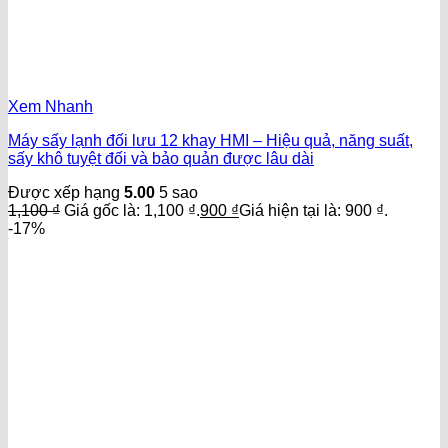
Xem Nhanh
Máy sấy lạnh đối lưu 12 khay HMI – Hiệu quả, năng suất,
sấy khô tuyệt đối và bảo quản được lâu dài
Được xếp hạng
5.00
5 sao
1,100
₫
Giá gốc là: 1,100 ₫.
900
₫
Giá hiện tại là: 900 ₫.
-17%