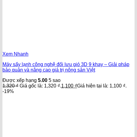
Xem Nhanh
Máy sấy lạnh công nghệ đối lưu gió 3D 9 khay – Giải pháp
bảo quản và nâng cao giá trị nông sản Việt
Được xếp hạng
5.00
5 sao
1,320
₫
Giá gốc là: 1,320 ₫.
1,100
₫
Giá hiện tại là: 1,100 ₫.
-19%