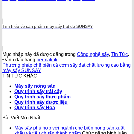
Tìm hiểu về sản phẩm máy sấy hạt dẻ SUNSAY
Mục nhập này đã được đăng trong
Công nghệ sấy
,
Tin Tức
.
Đánh dấu trang
permalink
.
Phương pháp chế biến cá cơm sấy đạt chất lượng cao bằng
máy sấy SUNSAY
TIN TỨC KHÁC
Máy sấy nông sản
Quy trình sấy trái cây
Quy trình sấy thực phẩm
Quy trình sấy dược liệu
Quy trình sấy Hoa
Bài Viết Mới Nhất
Máy sấy phù hợp với ngành chế biến nông sản xuất
khẩu và tiêu chuẩn thành phẩm
Chức năng bình luận