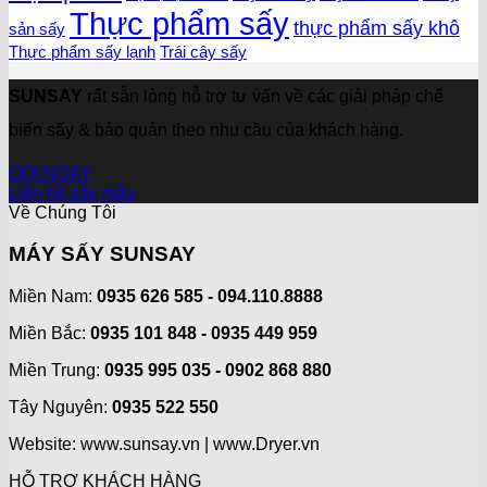
Thực phẩm sấy
thực phẩm sấy khô
sản sấy
Thực phẩm sấy lạnh
Trái cây sấy
SUNSAY
rất sẵn lòng hỗ trợ tư vấn về các giải pháp chế
biến sấy & bảo quản theo nhu cầu của khách hàng.
GỌI NGAY
Liên hệ sấy mẫu
Về Chúng Tôi
MÁY SẤY SUNSAY
Miền Nam:
0935 626 585 - 094.110.8888
Miền Bắc:
0935 101 848 - 0935 449 959
Miền Trung:
0935 995 035 - 0902 868 880
Tây Nguyên:
0935 522 550
Website: www.sunsay.vn | www.Dryer.vn
HỖ TRỢ KHÁCH HÀNG