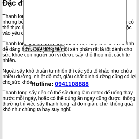
Đặc điểm thanh long sấy dẻo
Thanh long có thể sấy dẻo bằng máy sấy lạnh SUNSAY,
nhưng bên cạnh đó sản phẩm
thanh long sấy dẻo
cũng có
thể thực hiện bằng máy sấy nhiệt. vấn đề này sẽ phụ thuộc
vào yêu cầu sản xuất cũng như quy mô sản xuất.
Thanh long khi đã được thái lát thì việc sấy khô sẽ trở thành
dễ dàng hơn. Đây cũng là một sản phẩm rất là tốt dành cho
sức khỏe con người bởi vì được sấy khô theo một cách tự
nhiên.
Ngoài sấy khô thuận tự nhiên thì các yếu tố khác như chứa
nhiều đường, nhiệt độ mát, giàu chất dinh dưỡng cũng có lợi
cho sức khỏe.
Hotline:
0941108888
Thanh long sấy dẻo có thể sử dụng làm detox để uống thay
nước mỗi ngày, hoặc có thể dùng ăn ngay cũng được. thông
thường thì việc sấy thanh long rất đơn giản, chứ không quá
khó như chúng ta hay suy nghĩ.