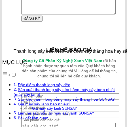
LIÊN HỆ BÁO GIÁ
Thanh long sấy dẻo, Nên lựa chọn sấy thăng hoa hay 
Công ty Cổ Phần Kỹ Nghệ Xanh Việt Nam
rất hân
MỤC LỤC
hạnh nhận được sự quan tâm của Quý khách hàng
đến sản phẩm của chúng tôi.Vui lòng để lại thông tin,
chúng tôi sẽ liên hệ đến quý khách.
Đặc điểm thanh long sấy dẻo
Sản xuất thanh long sấy dẻo bằng máy sấy bơm nhiệt
(máy sấy lạnh)
Sấy khô thanh long bằng máy sấy thăng hoa SUNSAY
Giá máy sấy lạnh bao nhiêu?
Giá máy sấy lạnh SUNSAY
Liên hệ sấy mẫu từ máy sấy lạnh SUNSAY
Bài viết liên quan: