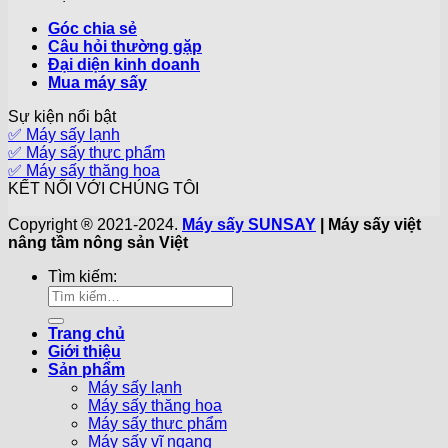
Góc chia sẻ
Câu hỏi thường gặp
Đại diện kinh doanh
Mua máy sấy
Sự kiện nổi bật
✅ Máy sấy lạnh
✅ Máy sấy thực phẩm
✅ Máy sấy thăng hoa
KẾT NỐI VỚI CHÚNG TÔI
Copyright ® 2021-2024.
Máy sấy SUNSAY
| Máy sấy việt
nâng tầm nông sản Việt
Tìm kiếm:
Trang chủ
Giới thiệu
Sản phẩm
Máy sấy lạnh
Máy sấy thăng hoa
Máy sấy thực phẩm
Máy sấy vĩ ngang