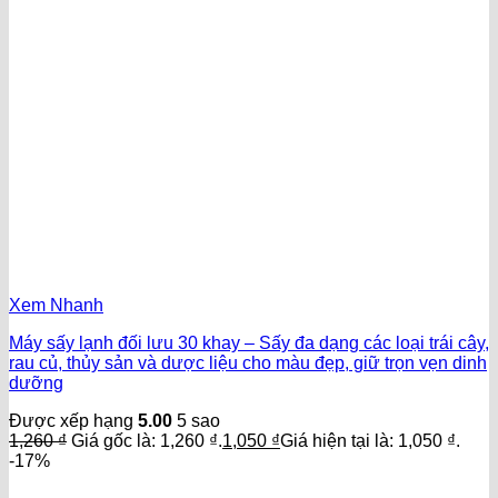
Xem Nhanh
Máy sấy lạnh đối lưu 30 khay – Sấy đa dạng các loại trái cây,
rau củ, thủy sản và dược liệu cho màu đẹp, giữ trọn vẹn dinh
dưỡng
Được xếp hạng
5.00
5 sao
1,260
₫
Giá gốc là: 1,260 ₫.
1,050
₫
Giá hiện tại là: 1,050 ₫.
-17%