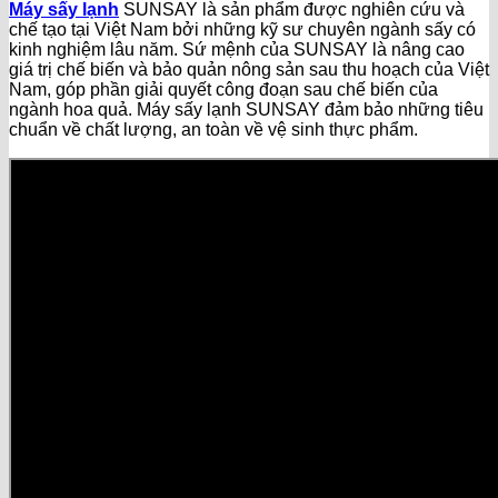
Máy sấy lạnh
SUNSAY là sản phẩm được nghiên cứu và
chế tạo tại Việt Nam bởi những kỹ sư chuyên ngành sấy có
kinh nghiệm lâu năm. Sứ mệnh của SUNSAY là nâng cao
giá trị chế biến và bảo quản nông sản sau thu hoạch của Việt
Nam, góp phần giải quyết công đoạn sau chế biến của
ngành hoa quả. Máy sấy lạnh SUNSAY đảm bảo những tiêu
chuẩn về chất lượng, an toàn về vệ sinh thực phẩm.