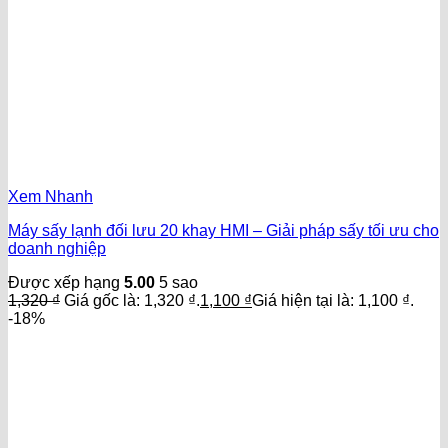
Xem Nhanh
Máy sấy lạnh đối lưu 20 khay HMI – Giải pháp sấy tối ưu cho
doanh nghiệp
Được xếp hạng
5.00
5 sao
1,320
₫
Giá gốc là: 1,320 ₫.
1,100
₫
Giá hiện tại là: 1,100 ₫.
-18%