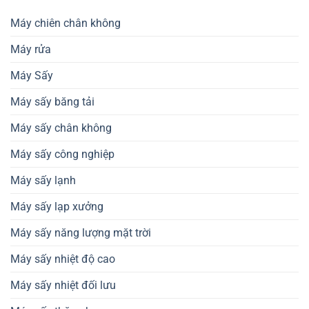
lưu
–
chuẩn
hỗ
Giải
thành
Máy chiên chân không
trợ
pháp
phẩm
thiết
nâng
Máy rửa
kế
cao
dây
chất
chuyền
Máy Sấy
lượng
sản
nông
xuất
sản
Máy sấy băng tải
Máy sấy chân không
Máy sấy công nghiệp
Máy sấy lạnh
Máy sấy lạp xưởng
Máy sấy năng lượng mặt trời
Máy sấy nhiệt độ cao
Máy sấy nhiệt đối lưu