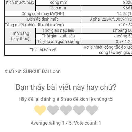
Kích thước máy
Rộng mm
282
Cao mm
966
Công suất máy kW(HP)
14.75(1
Điện áp định mức
3 pha 220V/380V/41
Tăng nhiệt (nhiệt độ môi trường)
+10~3
Thời gian nạp liệu
khoảng 6
Tính năng
Thời gian xuất liệu
khoảng 58
(sấy thóc)
Tỉ lệ độ ẩm giảm xuống
0.7~1.2 
Rơ le nhiệt, công tắc áp lự
Thiết bị bảo vệ
công tắc hẹn giờ, 
Xuất xứ: SUNCUE Đài Loan
Bạn thấy bài viết này hay chứ?
Hãy để lại đánh giá 5 sao để kích lệ chúng tôi
Average rating
1
/ 5. Vote count:
1