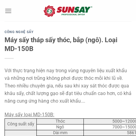
Chuyển
đến
nội
dung
CÔNG NGHỆ SẤY
Máy sấy tháp sấy thóc, bắp (ngô). Loại
MD-150B
Với thực trạng hiện nay trong vùng nguyên liệu xuất khẩu
và những nơi trũng không phơi được thóc mỗi khi lũ về.
Theo nhiều chuyên gia, nếu sau khi xay sát thóc được qua
khâu sấy, chất lượng gạo sẽ đạt tiêu chuẩn cao hơn, có khả
năng cung ứng hàng cho xuất khẩu.…
Máy sấy loại MD-150B:
Thóc
5000~12000
Công suất sấy
Ngô
7000~15000
Dài mm
586