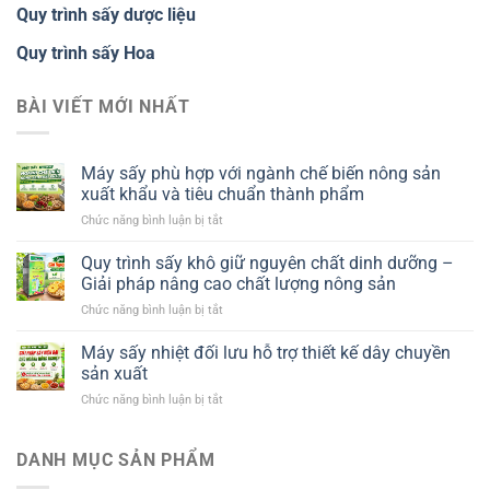
Quy trình sấy dược liệu
Quy trình sấy Hoa
BÀI VIẾT MỚI NHẤT
Máy sấy phù hợp với ngành chế biến nông sản
xuất khẩu và tiêu chuẩn thành phẩm
ở
Chức năng bình luận bị tắt
Máy
sấy
Quy trình sấy khô giữ nguyên chất dinh dưỡng –
phù
Giải pháp nâng cao chất lượng nông sản
hợp
ở
Chức năng bình luận bị tắt
với
Quy
ngành
trình
Máy sấy nhiệt đối lưu hỗ trợ thiết kế dây chuyền
chế
sấy
biến
sản xuất
khô
nông
ở
Chức năng bình luận bị tắt
giữ
sản
Máy
nguyên
xuất
sấy
chất
khẩu
nhiệt
DANH MỤC SẢN PHẨM
dinh
và
đối
dưỡng
tiêu