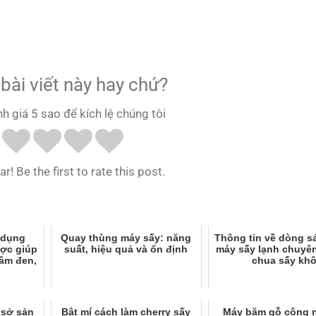
bài viết này hay chứ?
nh giá 5 sao để kích lệ chúng tôi
r! Be the first to rate this post.
 dụng
Quay thùng máy sấy: năng
Thông tin về dòng 
ược giúp
suất, hiệu quả và ổn định
máy sấy lạnh chuyên
hâm đen,
chua sấy kh
 sở sản
Bật mí cách làm cherry sấy
Máy băm gỗ công 