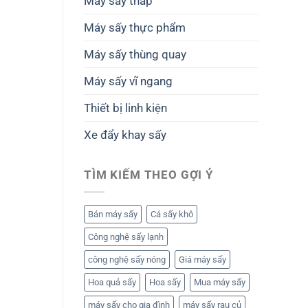
Máy sấy tháp
Máy sấy thực phẩm
Máy sấy thùng quay
Máy sấy vĩ ngang
Thiết bị linh kiện
Xe đẩy khay sấy
TÌM KIẾM THEO GỢI Ý
Bán máy sấy
Cá sấy khô
Công nghệ sấy lạnh
công nghệ sấy nóng
Giá máy sấy
Hoa quả sấy
Hoa sấy
Mua máy sấy
máy sấy cho gia đình
máy sấy rau củ