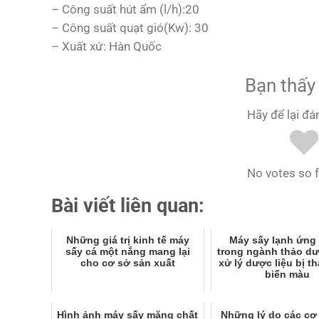
– Công suất hút ẩm (l/h):20
– Công suất quạt gió(Kw): 30
– Xuất xứ: Hàn Quốc
Bạn thấy 
Hãy để lại đá
No votes so fa
Bài viết liên quan:
Những giá trị kinh tế máy
Máy sấy lạnh ứng
sấy cá một nắng mang lại
trong ngành thảo d
cho cơ sở sản xuất
xử lý dược liệu bị t
biến màu
Hình ảnh máy sấy măng chất
Những lý do các cơ