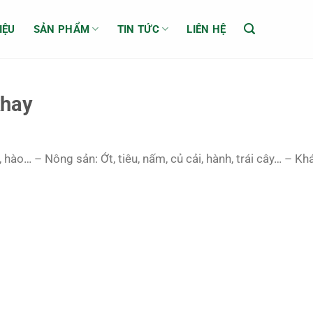
IỆU
SẢN PHẨM
TIN TỨC
LIÊN HỆ
khay
hào… – Nông sản: Ớt, tiêu, nấm, củ cải, hành, trái cây… – K