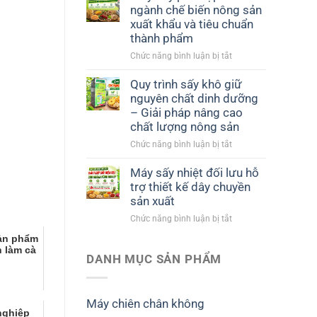
ngành chế biến nông sản
xuất khẩu và tiêu chuẩn
thành phẩm
ở
Chức năng bình luận bị tắt
Máy
sấy
Quy trình sấy khô giữ
phù
nguyên chất dinh dưỡng
hợp
– Giải pháp nâng cao
với
chất lượng nông sản
ngành
ở
Chức năng bình luận bị tắt
chế
Quy
biến
trình
nông
Máy sấy nhiệt đối lưu hỗ
sấy
sản
trợ thiết kế dây chuyền
khô
xuất
sản xuất
giữ
khẩu
ở
Chức năng bình luận bị tắt
nguyên
và
Máy
chất
tiêu
sản phẩm
sấy
dinh
chuẩn
 làm cà
nhiệt
DANH MỤC SẢN PHẨM
dưỡng
thành
ô
đối
–
phẩm
lưu
Giải
hỗ
pháp
Máy chiên chân không
trợ
nâng
nghiệp