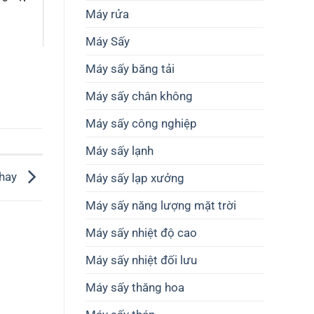
thiết
cao
Máy rửa
kế
chất
dây
lượng
Máy Sấy
chuyền
nông
sản
sản
xuất
Máy sấy băng tải
Máy sấy chân không
Máy sấy công nghiệp
Máy sấy lạnh
khay
Máy sấy lạp xưởng
Máy sấy năng lượng mặt trời
Máy sấy nhiệt độ cao
Máy sấy nhiệt đối lưu
Máy sấy thăng hoa