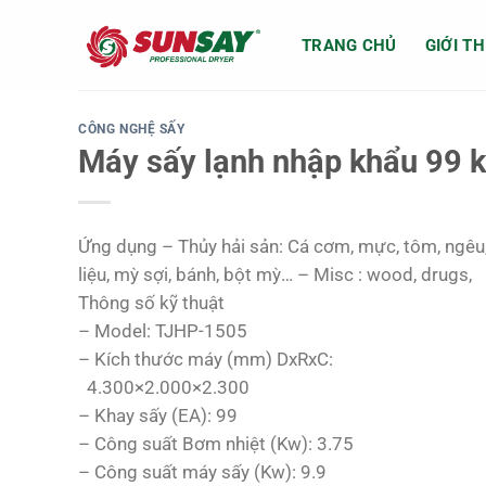
Chuyển
đến
TRANG CHỦ
GIỚI TH
nội
dung
CÔNG NGHỆ SẤY
Máy sấy lạnh nhập khẩu 99 
Ứng dụng – Thủy hải sản: Cá cơm, mực, tôm, ngêu, 
liệu, mỳ sợi, bánh, bột mỳ… – Misc : wood, drugs,
Thông số kỹ thuật
– Model: TJHP-1505
– Kích thước máy (mm) DxRxC:
4.300×2.000×2.300
– Khay sấy (EA): 99
– Công suất Bơm nhiệt (Kw): 3.75
– Công suất máy sấy (Kw): 9.9