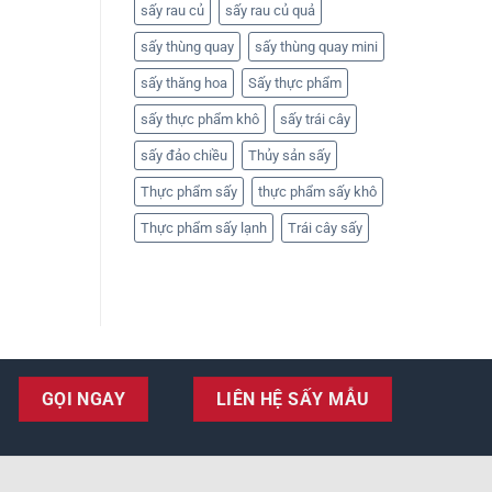
sấy rau củ
sấy rau củ quả
sấy thùng quay
sấy thùng quay mini
sấy thăng hoa
Sấy thực phẩm
sấy thực phẩm khô
sấy trái cây
sấy đảo chiều
Thủy sản sấy
Thực phẩm sấy
thực phẩm sấy khô
Thực phẩm sấy lạnh
Trái cây sấy
GỌI NGAY
LIÊN HỆ SẤY MẪU