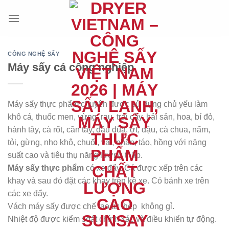
Chuyển
đến
nội
dung
CÔNG NGHỆ SẤY
Máy sấy cá công nghiệp
Máy sấy thực phẩm chuyên được sử dụng chủ yếu làm
khô cá, thuốc men, vừng, rau, trái cây, hải sản, hoa, bí đỏ,
hành tây, cà rốt, cần tây, đậu đũa, ớt, đậu, cà chua, nấm,
tỏi, gừng, nho khô, chuối, vải, nhãn, táo, hồng với năng
suất cao và tiêu thụ năng lượng thấp.
Máy sấy thực phẩm
có xe đẩy. Cá được xếp trên các
khay và sau đó đặt các khay trên kệ xe. Có bánh xe trên
các xe đẩy.
Vách máy sấy được chế tạo từ thép không gỉ.
Nhiệt độ được kiểm soát chính xác và điều khiển tự động.