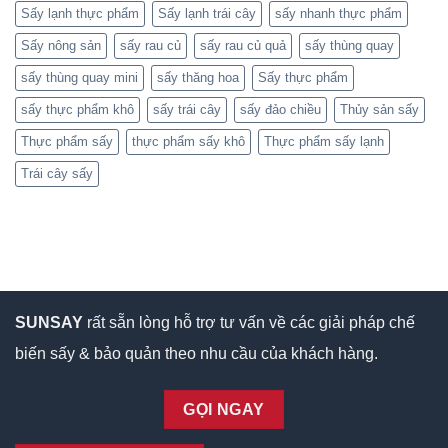
Sấy lạnh thực phẩm
Sấy lạnh trái cây
sấy nhanh thực phẩm
Sấy nông sản
sấy rau củ
sấy rau củ quả
sấy thùng quay
sấy thùng quay mini
sấy thăng hoa
Sấy thực phẩm
sấy thực phẩm khô
sấy trái cây
sấy đảo chiều
Thủy sản sấy
Thực phẩm sấy
thực phẩm sấy khô
Thực phẩm sấy lạnh
Trái cây sấy
SUNSAY
rất sẵn lòng hỗ trợ tư vấn về các giải pháp chế
biến sấy & bảo quản theo nhu cầu của khách hàng.
GỌI NGAY