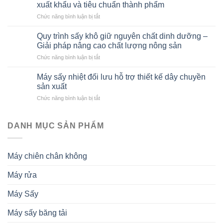
xuất khẩu và tiêu chuẩn thành phẩm
ở
Chức năng bình luận bị tắt
Máy
sấy
Quy trình sấy khô giữ nguyên chất dinh dưỡng –
phù
Giải pháp nâng cao chất lượng nông sản
hợp
ở
Chức năng bình luận bị tắt
với
Quy
ngành
trình
chế
Máy sấy nhiệt đối lưu hỗ trợ thiết kế dây chuyền
sấy
biến
sản xuất
khô
nông
ở
Chức năng bình luận bị tắt
giữ
sản
Máy
nguyên
xuất
sấy
chất
khẩu
nhiệt
DANH MỤC SẢN PHẨM
dinh
và
đối
dưỡng
tiêu
lưu
–
chuẩn
hỗ
Giải
thành
Máy chiên chân không
trợ
pháp
phẩm
thiết
nâng
Máy rửa
kế
cao
dây
chất
chuyền
lượng
Máy Sấy
sản
nông
xuất
sản
Máy sấy băng tải