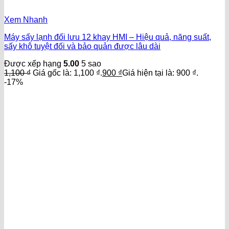
Xem Nhanh
Máy sấy lạnh đối lưu 12 khay HMI – Hiệu quả, năng suất,
sấy khô tuyệt đối và bảo quản được lâu dài
Được xếp hạng
5.00
5 sao
1,100
₫
Giá gốc là: 1,100 ₫.
900
₫
Giá hiện tại là: 900 ₫.
-17%