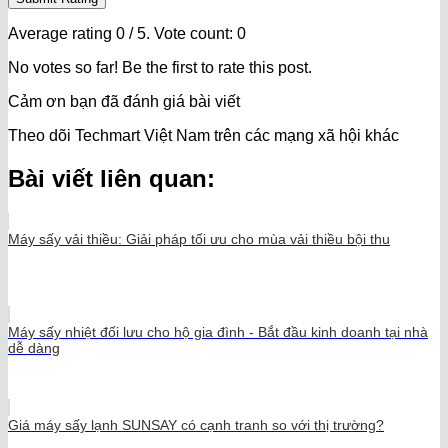
Average rating
0
/ 5. Vote count:
0
No votes so far! Be the first to rate this post.
Cảm ơn bạn đã đánh giá bài viết
Theo dõi Techmart Việt Nam trên các mạng xã hội khác
Bài viết liên quan:
Máy sấy vải thiều: Giải pháp tối ưu cho mùa vải thiều bội thu
Máy sấy nhiệt đối lưu cho hộ gia đình - Bắt đầu kinh doanh tại nhà
dễ dàng
Giá máy sấy lạnh SUNSAY có cạnh tranh so với thị trường?