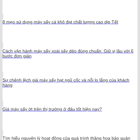
8 mẹo sử dụng máy sấy cá khô đạt chất lượng cao dịp Tết
Cách vận hành máy sấy xoài sấy dẻo đúng chuẩn: Giữ vị lâu với 6
bước đơn giản
Sự chênh lệch giá máy sấy hạt ngũ cốc và nỗi lo lắng của khách
hàng
Giá máy sấy ớt trên thị trường ở đâu tốt hiện nay?
Tìm hiểu nguyên lý hoạt động của quá trình thăng hoa bảo quản