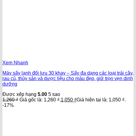
Xem Nhanh
Máy sấy lạnh đối lưu 30 khay – Sấy đa dạng các loại trái cây,
rau củ, thủy sản và dược liệu cho màu đẹp, giữ trọn vẹn dinh
dưỡng
Được xếp hạng
5.00
5 sao
1,260
₫
Giá gốc là: 1,260 ₫.
1,050
₫
Giá hiện tại là: 1,050 ₫.
-17%