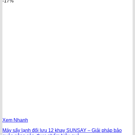
-17%
Xem Nhanh
Máy sấy lạnh đối lưu 12 khay SUNSAY – Giải pháp bảo