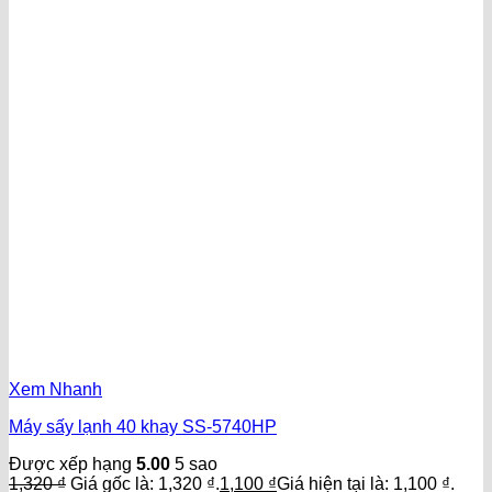
Xem Nhanh
Máy sấy lạnh 40 khay SS-5740HP
Được xếp hạng
5.00
5 sao
1,320
₫
Giá gốc là: 1,320 ₫.
1,100
₫
Giá hiện tại là: 1,100 ₫.