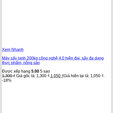
Xem Nhanh
Máy sấy lạnh 200kg công nghệ 4.0 hiện đại, sấy đa dạng
thực phẩm, nông sản
Được xếp hạng
5.00
5 sao
1,300
₫
Giá gốc là: 1,300 ₫.
1,050
₫
Giá hiện tại là: 1,050 ₫.
-18%