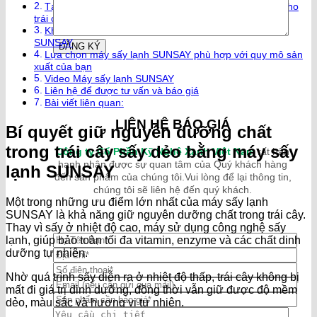
Tại sao máy sấy lạnh SUNSAY là lựa chọn hoàn hảo cho
trái cây sấy dẻo?
Khám phá các tính năng tiên tiến của máy sấy lạnh
SUNSAY
Lựa chọn máy sấy lạnh SUNSAY phù hợp với quy mô sản
xuất của bạn
Video Máy sấy lạnh SUNSAY
Liên hệ để được tư vấn và báo giá
Bài viết liên quan:
LIÊN HỆ BÁO GIÁ
Bí quyết giữ nguyên dưỡng chất
trong trái cây sấy dẻo bằng máy sấy
Công ty Cổ Phần Kỹ Nghệ Xanh Việt Nam
rất hân
hạnh nhận được sự quan tâm của Quý khách hàng
lạnh SUNSAY
đến sản phẩm của chúng tôi.Vui lòng để lại thông tin,
chúng tôi sẽ liên hệ đến quý khách.
Một trong những ưu điểm lớn nhất của máy sấy lạnh
SUNSAY là khả năng giữ nguyên dưỡng chất trong trái cây.
Thay vì sấy ở nhiệt độ cao, máy sử dụng công nghệ sấy
lạnh, giúp bảo toàn tối đa vitamin, enzyme và các chất dinh
dưỡng tự nhiên.
Nhờ quá trình sấy diễn ra ở nhiệt độ thấp, trái cây không bị
mất đi giá trị dinh dưỡng, đồng thời vẫn giữ được độ mềm
dẻo, màu sắc và hương vị tự nhiên.