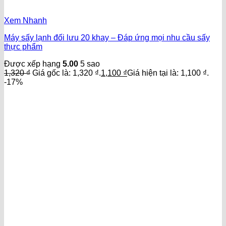
Xem Nhanh
Máy sấy lạnh đối lưu 20 khay – Đáp ứng mọi nhu cầu sấy
thực phẩm
Được xếp hạng
5.00
5 sao
1,320
₫
Giá gốc là: 1,320 ₫.
1,100
₫
Giá hiện tại là: 1,100 ₫.
-17%