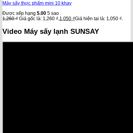
Máy sấy thực phẩm mini 10 khay
Được xếp hạng
5.00
5 sao
1,260
₫
Giá gốc là: 1,260 ₫.
1,050
₫
Giá hiện tại là: 1,050 ₫.
Video Máy sấy lạnh SUNSAY