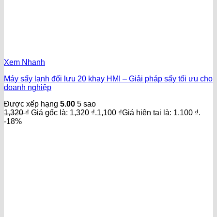
Xem Nhanh
Máy sấy lạnh đối lưu 20 khay HMI – Giải pháp sấy tối ưu cho
doanh nghiệp
Được xếp hạng
5.00
5 sao
1,320
₫
Giá gốc là: 1,320 ₫.
1,100
₫
Giá hiện tại là: 1,100 ₫.
-18%