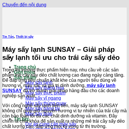
Chuyển đến nội dung
Tin Tức
,
Thiết bị sấy
Máy sấy lạnh SUNSAY – Giải pháp
sấy lạnh tối ưu cho trái cây sấy dẻo
Trang chủ
Trong thị trường thực phẩm hiện nay, nhu cầu về các sản
Giới thiệu
phẩm trái cây sấy dẻo chất lượng cao đang ngày càng tăng.
Sản phẩm
Để đáp ứng tiêu chuẩn khắt khe của người tiêu dùng về
Máy sấy lạnh
hương vị, màu sắc và giá trị dinh dưỡng,
máy sấy lạnh
Máy sấy thăng hoa
SUNSAY
đã trở thành giải pháp hàng đầu cho các doanh
Máy sấy thực phẩm
nghiệp sản xuất.
Máy sấy vĩ ngang
Máy sấy thùng quay
Với công nghệ sấy lạnh tiên tiến, máy sấy lạnh SUNSAY
Máy sấy băng tải
không chỉ giúp giữ nguyên hương vị tự nhiên của trái cây mà
Máy sấy tháp
còn bảo toàn tối đa các chất dinh dưỡng và vitamin. Đây
Tin tức
chính là chìa khóa để sản xuất ra những mẻ trái cây sấy dẻo
Dự án cung cấp máy sấy
chất lượng cao, đáp ứng mọi kỳ vọng từ thị trường.