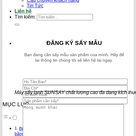
Câu chuyện khách hàng
Tin Tức
Liên hệ
Tìm kiếm:
ĐĂNG KÝ SẤY MẪU
Bạn đang cần sấy mẫu sản phẩm của mình. Hãy để
lại thông tin chúng tôi sẽ liên hệ lại ngay.
Máy sấy lạnh SUNSAY chất lượng cao đa dạng kích thư
MỤC LỤC
Bí quyết giữ nguyên dưỡng chất trong trái cây sấy dẻo
bằng máy sấy lạnh SUNSAY