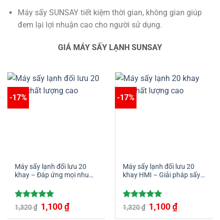
Máy sấy SUNSAY tiết kiệm thời gian, không gian giúp
đem lại lợi nhuận cao cho người sử dụng.
GIÁ MÁY SẤY LẠNH SUNSAY
-17%
-17%
Máy sấy lạnh đối lưu 20
Máy sấy lạnh đối lưu 20
khay – Đáp ứng mọi nhu
khay HMI – Giải pháp sấy
cầu sấy thực phẩm
tối ưu cho doanh nghiệp
Giá
Giá
Giá
Giá
Được xếp
1,100
₫
Được xếp
1,100
₫
1,320
₫
1,320
₫
gốc
hiện
gốc
hiện
hạng
5.00
hạng
5.00
là:
tại
là:
tại