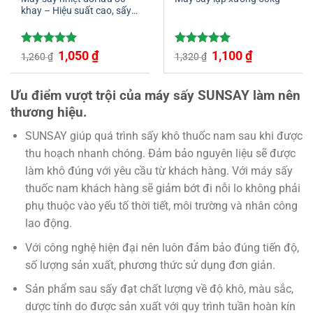
khay – Hiệu suất cao, sấy
đều mọi sản phẩm
Giá
Giá
Giá
Giá
Được xếp
1,050
₫
Được xếp
1,100
₫
1,260
₫
1,320
₫
gốc
hiện
gốc
hiện
hạng
5.00
hạng
5.00
là:
tại
là:
tại
5 sao
5 sao
1,260 ₫.
là:
1,320 ₫.
là:
1,050 ₫.
1,100 ₫.
Ưu điểm vượt trội của máy sấy SUNSAY làm nên
thương hiệu.
SUNSAY giúp quá trình sấy khô thuốc nam sau khi được
thu hoạch nhanh chóng. Đảm bảo nguyên liệu sẽ được
làm khô đúng với yêu cầu từ khách hàng. Với máy sấy
thuốc nam khách hàng sẽ giảm bớt đi nỗi lo không phải
phụ thuộc vào yếu tố thời tiết, môi trường và nhân công
lao động.
Với công nghệ hiện đại nên luôn đảm bảo đúng tiến độ,
số lượng sản xuất, phương thức sử dụng đơn giản.
Sản phẩm sau sấy đạt chất lượng về độ khô, màu sắc,
dược tính do được sản xuất với quy trình tuần hoàn kín