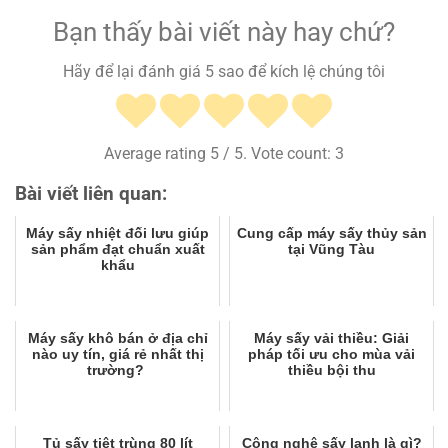
Bạn thấy bài viết này hay chứ?
Hãy để lại đánh giá 5 sao để kích lệ chúng tôi
Average rating
5
/ 5. Vote count:
3
Bài viết liên quan:
Máy sấy nhiệt đối lưu giúp
Cung cấp máy sấy thủy sản
sản phẩm đạt chuẩn xuất
tại Vũng Tàu
khẩu
Máy sấy khô bán ở địa chỉ
Máy sấy vải thiều: Giải
nào uy tín, giá rẻ nhất thị
pháp tối ưu cho mùa vải
trường?
thiều bội thu
Tủ sấy tiệt trùng 80 lít
Công nghệ sấy lạnh là gì?