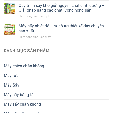
sấy
Quy trình sấy khô giữ nguyên chất dinh dưỡng –
phù
Giải pháp nâng cao chất lượng nông sản
hợp
ở
Chức năng bình luận bị tắt
với
Quy
ngành
trình
Máy sấy nhiệt đối lưu hỗ trợ thiết kế dây chuyền
chế
sấy
biến
sản xuất
khô
nông
ở
Chức năng bình luận bị tắt
giữ
sản
Máy
nguyên
xuất
sấy
chất
khẩu
nhiệt
DANH MỤC SẢN PHẨM
dinh
và
đối
dưỡng
tiêu
lưu
–
chuẩn
hỗ
Giải
thành
Máy chiên chân không
trợ
pháp
phẩm
thiết
nâng
Máy rửa
kế
cao
dây
chất
chuyền
Máy Sấy
lượng
sản
nông
xuất
sản
Máy sấy băng tải
Máy sấy chân không