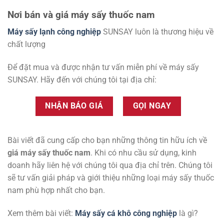
5 sao
5 sao
1,320 ₫.
là:
1,320 ₫.
là:
1,100 ₫.
1,100 ₫.
Nơi bán và giá máy sấy thuốc nam
Máy sấy lạnh công nghiệp
SUNSAY luôn là thương hiệu về
chất lượng
Để đặt mua và được nhận tư vấn miễn phí về máy sấy
SUNSAY. Hãy đến với chúng tôi tại địa chỉ:
NHẬN BÁO GIÁ
GỌI NGAY
Bài viết đã cung cấp cho bạn những thông tin hữu ích về
giá máy sấy thuốc nam
. Khi có nhu cầu sử dụng, kinh
doanh hãy liên hệ với chúng tôi qua địa chỉ trên. Chúng tôi
sẽ tư vấn giải pháp và giới thiệu những loại máy sấy thuốc
nam phù hợp nhất cho bạn.
Xem thêm bài viết:
Máy sấy cá khô công nghiệp
là gì?