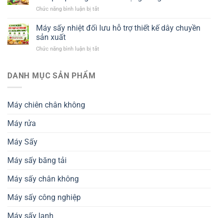
hợp
ở
Chức năng bình luận bị tắt
với
Quy
ngành
trình
Máy sấy nhiệt đối lưu hỗ trợ thiết kế dây chuyền
chế
sấy
biến
sản xuất
khô
nông
ở
Chức năng bình luận bị tắt
giữ
sản
Máy
nguyên
xuất
sấy
chất
khẩu
nhiệt
DANH MỤC SẢN PHẨM
dinh
và
đối
dưỡng
tiêu
lưu
–
chuẩn
hỗ
Giải
thành
Máy chiên chân không
trợ
pháp
phẩm
thiết
nâng
Máy rửa
kế
cao
dây
chất
chuyền
Máy Sấy
lượng
sản
nông
xuất
sản
Máy sấy băng tải
Máy sấy chân không
Máy sấy công nghiệp
Máy sấy lạnh