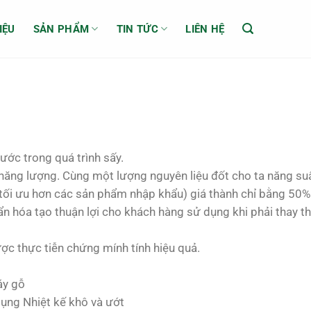
IỆU
SẢN PHẨM
TIN TỨC
LIÊN HỆ
ước trong quá trình sấy.
 năng lượng. Cùng một lượng nguyên liệu đốt cho ta năng su
t( tối ưu hơn các sản phẩm nhập khẩu) giá thành chỉ bằng 50%
n hóa tạo thuận lợi cho khách hàng sử dụng khi phải thay t
ợc thực tiễn chứng mính tính hiệu quả.
áy gỗ
dụng Nhiệt kế khô và ướt