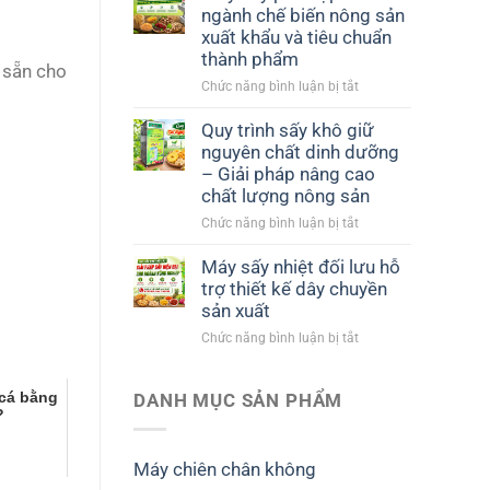
ngành chế biến nông sản
xuất khẩu và tiêu chuẩn
thành phẩm
 sẵn cho
ở
Chức năng bình luận bị tắt
Máy
sấy
Quy trình sấy khô giữ
phù
nguyên chất dinh dưỡng
hợp
– Giải pháp nâng cao
với
chất lượng nông sản
ngành
ở
Chức năng bình luận bị tắt
chế
Quy
biến
trình
nông
Máy sấy nhiệt đối lưu hỗ
sấy
sản
trợ thiết kế dây chuyền
khô
xuất
sản xuất
giữ
khẩu
ở
Chức năng bình luận bị tắt
nguyên
và
Máy
chất
tiêu
sấy
dinh
chuẩn
 cá bằng
nhiệt
DANH MỤC SẢN PHẨM
dưỡng
thành
?
đối
–
phẩm
lưu
Giải
hỗ
pháp
Máy chiên chân không
trợ
nâng