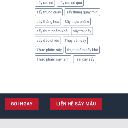
sấy rau củ
sấy rau củ quả
sấy thùng quay
sấy thùng quay mini
sấy thăng hoa
Sấy thực phẩm
sấy thực phẩm khô
sấy trái cây
sấy đảo chiều
Thủy sản sấy
Thực phẩm sấy
thực phẩm sấy khô
Thực phẩm sấy lạnh
Trái cây sấy
GỌI NGAY
LIÊN HỆ SẤY MẪU