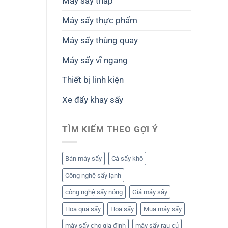
Máy sấy tháp
Máy sấy thực phẩm
Máy sấy thùng quay
Máy sấy vĩ ngang
Thiết bị linh kiện
Xe đẩy khay sấy
TÌM KIẾM THEO GỢI Ý
Bán máy sấy
Cá sấy khô
Công nghệ sấy lạnh
công nghệ sấy nóng
Giá máy sấy
Hoa quả sấy
Hoa sấy
Mua máy sấy
máy sấy cho gia đình
máy sấy rau củ