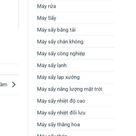
thiết
cao
Máy rửa
kế
chất
dây
lượng
Máy Sấy
chuyền
nông
sản
sản
xuất
Máy sấy băng tải
Máy sấy chân không
Máy sấy công nghiệp
Máy sấy lạnh
Máy sấy lạp xưởng
 hầm
Máy sấy năng lượng mặt trời
Máy sấy nhiệt độ cao
Máy sấy nhiệt đối lưu
Máy sấy thăng hoa