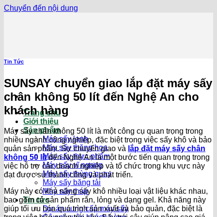
Chuyển đến nội dung
Tin Tức
SUNSAY chuyển giao lắp đặt máy sấy
chân không 50 lít đến Nghệ An cho
khách hàng
Trang chủ
Giới thiệu
Sản phẩm
Máy sấy chân không 50 lít là một công cụ quan trọng trong
Máy sấy lạnh
nhiều ngành công nghiệp, đặc biệt trong việc sấy khô và bảo
Máy sấy thăng hoa
quản sản phẩm. Sự chuyển giao và
lắp đặt máy sấy chân
Máy sấy thực phẩm
không 50 lít
đến Nghệ An là một bước tiến quan trọng trong
Máy sấy vĩ ngang
việc hỗ trợ các doanh nghiệp và tổ chức trong khu vực này
Máy sấy thùng quay
đạt được sự thành công và phát triển.
Máy sấy băng tải
Máy này có khả năng sấy khô nhiều loại vật liệu khác nhau,
Máy sấy tháp
bao gồm cả sản phẩm rắn, lỏng và dạng gel. Khả năng này
Tin tức
giúp tối ưu hóa quá trình sản xuất và bảo quản, đặc biệt là
Dự án cung cấp máy sấy