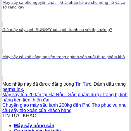
Máy sấy cà phê nguyên chất – Giải pháp tối ưu cho nông hộ và cơ
sở rang xay
Giá máy sấy lạnh SUNSAY có cạnh tranh so với thị trường?
Máy sấy cá khô công nghiệp trong ngành sản xuất thực phẩm khô
Mục nhập này đã được đăng trong
Tin Tức
. Đánh dấu trang
permalink
.
Máy sấy lúa 20 tấn tại Hà Nội – Sản phẩm được trang bị tính
năng tiên tiến, hiện đại
Chuyển giao máy sấu lạnh 200kg đến Phú Thọ phục vụ nhu
cầu sấy tảo xoắn của khách hàng
TIN TỨC KHÁC
Máy sấy nông sản
Quy trình sấy trái cây