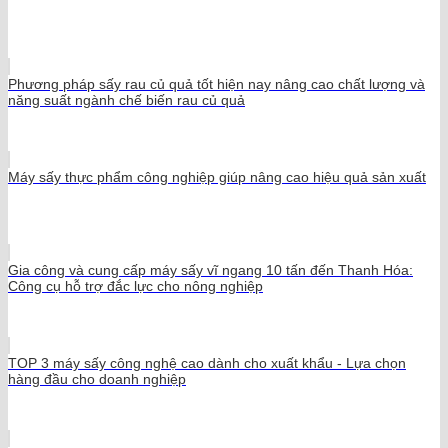
Phương pháp sấy rau củ quả tốt hiện nay nâng cao chất lượng và
năng suất ngành chế biến rau củ quả
Máy sấy thực phẩm công nghiệp giúp nâng cao hiệu quả sản xuất
Gia công và cung cấp máy sấy vĩ ngang 10 tấn đến Thanh Hóa:
Công cụ hỗ trợ đắc lực cho nông nghiệp
TOP 3 máy sấy công nghệ cao dành cho xuất khẩu - Lựa chọn
hàng đầu cho doanh nghiệp