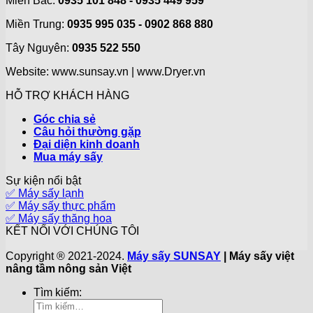
Miền Bắc:
0935 101 848 - 0935 449 959
Miền Trung:
0935 995 035 - 0902 868 880
Tây Nguyên:
0935 522 550
Website: www.sunsay.vn | www.Dryer.vn
HỖ TRỢ KHÁCH HÀNG
Góc chia sẻ
Câu hỏi thường gặp
Đại diện kinh doanh
Mua máy sấy
Sự kiện nổi bật
✅ Máy sấy lạnh
✅ Máy sấy thực phẩm
✅ Máy sấy thăng hoa
KẾT NỐI VỚI CHÚNG TÔI
Copyright ® 2021-2024.
Máy sấy SUNSAY
| Máy sấy việt
nâng tầm nông sản Việt
Tìm kiếm: