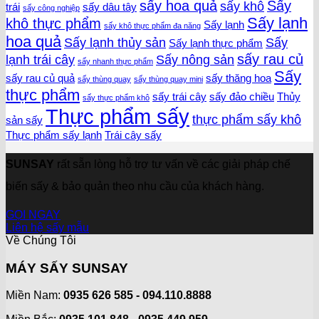
sấy hoa quả
Sấy
sấy khô
trái
sấy dâu tây
sấy công nghiệp
Sấy lạnh
khô thực phẩm
Sấy lạnh
sấy khô thực phẩm đa năng
hoa quả
Sấy lạnh thủy sản
Sấy
Sấy lạnh thực phẩm
sấy rau củ
lạnh trái cây
Sấy nông sản
sấy nhanh thực phẩm
Sấy
sấy rau củ quả
sấy thăng hoa
sấy thùng quay
sấy thùng quay mini
thực phẩm
sấy trái cây
sấy đảo chiều
Thủy
sấy thực phẩm khô
Thực phẩm sấy
thực phẩm sấy khô
sản sấy
Thực phẩm sấy lạnh
Trái cây sấy
SUNSAY
rất sẵn lòng hỗ trợ tư vấn về các giải pháp chế
biến sấy & bảo quản theo nhu cầu của khách hàng.
GỌI NGAY
Liên hệ sấy mẫu
Về Chúng Tôi
MÁY SẤY SUNSAY
Miền Nam:
0935 626 585 - 094.110.8888