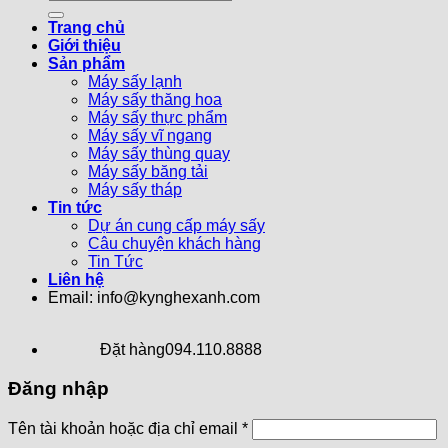
Trang chủ
Giới thiệu
Sản phẩm
Máy sấy lạnh
Máy sấy thăng hoa
Máy sấy thực phẩm
Máy sấy vĩ ngang
Máy sấy thùng quay
Máy sấy băng tải
Máy sấy tháp
Tin tức
Dự án cung cấp máy sấy
Câu chuyện khách hàng
Tin Tức
Liên hệ
Email: info@kynghexanh.com
Đặt hàng
094.110.8888
Đăng nhập
Tên tài khoản hoặc địa chỉ email
*