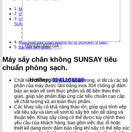
Máy sấy chân không SUNSAY tiêu chuẩn phòng sạch.
Ứng dụng của máy sấy chân không SUNSAY
Ưu điểm máy sấy chân không 50 lít giúp thương hiệu
SUNSAY trở nên vượt trội trong ngành sấy
Không làm biến đổi tính chất sản phẩm
Tiết kiệm thời gian sản xuất và chi phí nhân công
Tính ứng dụng cao
Mua máy sấy chân không 50 lít SUNSAY ở đâu?
Bài viết liên quan:
Máy sấy chân không SUNSAY tiêu
chuẩn phòng sạch.
Hotline:
0941108888
Chất liệu chống gỉ là yếu tố quan trọng, vì tất cả các bộ
phận của máy được làm bằng inox 304 chống gỉ đảm
bảo an toàn vệ sinh thực phẩm và độ bền theo thời
gian, giúp sản phẩm đáp ứng các tiêu chuẩn cao cấp
về chất lượng và an toàn thực phẩm.
Các khay sấy có khả năng tháo rời, giúp quá trình xếp
vật liệu sấy và làm vệ sinh tủ sấy trở nên dễ dàng và
thuận tiện. Khay sấy cũng có thể được tùy chỉnh theo
yêu cầu của khách hàng, bao gồm việc đục lỗ hoặc
thiết kế dạng dưới đảm bảo rằng khí sấy có thể tiếp xúc