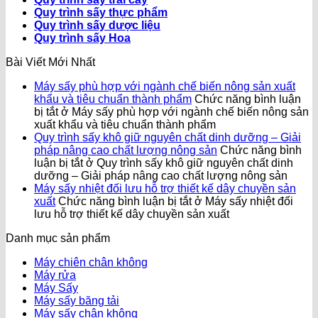
Quy trình sấy thực phẩm
Quy trình sấy dược liệu
Quy trình sấy Hoa
Bài Viết Mới Nhất
Máy sấy phù hợp với ngành chế biến nông sản xuất
khẩu và tiêu chuẩn thành phẩm
Chức năng bình luận
bị tắt
ở Máy sấy phù hợp với ngành chế biến nông sản
xuất khẩu và tiêu chuẩn thành phẩm
Quy trình sấy khô giữ nguyên chất dinh dưỡng – Giải
pháp nâng cao chất lượng nông sản
Chức năng bình
luận bị tắt
ở Quy trình sấy khô giữ nguyên chất dinh
dưỡng – Giải pháp nâng cao chất lượng nông sản
Máy sấy nhiệt đối lưu hỗ trợ thiết kế dây chuyền sản
xuất
Chức năng bình luận bị tắt
ở Máy sấy nhiệt đối
lưu hỗ trợ thiết kế dây chuyền sản xuất
Danh mục sản phẩm
Máy chiên chân không
Máy rửa
Máy Sấy
Máy sấy băng tải
Máy sấy chân không