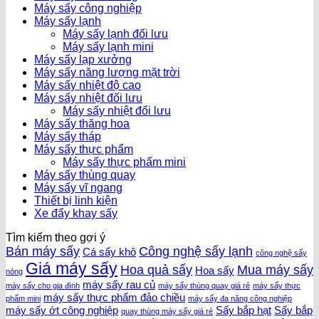
Máy sấy công nghiệp
Máy sấy lạnh
Máy sấy lạnh đối lưu
Máy sấy lạnh mini
Máy sấy lạp xưởng
Máy sấy năng lượng mặt trời
Máy sấy nhiệt độ cao
Máy sấy nhiệt đối lưu
Máy sấy nhiệt đối lưu
Máy sấy thăng hoa
Máy sấy tháp
Máy sấy thực phẩm
Máy sấy thực phẩm mini
Máy sấy thùng quay
Máy sấy vĩ ngang
Thiết bị linh kiện
Xe đẩy khay sấy
Tìm kiếm theo gợi ý
Bán máy sấy
Công nghệ sấy lạnh
Cá sấy khô
công nghệ sấy
Giá máy sấy
Hoa quả sấy
Mua máy sấy
Hoa sấy
nóng
máy sấy rau củ
máy sấy cho gia đình
máy sấy thùng quay giá rẻ
máy sấy thực
máy sấy thực phẩm đảo chiều
phẩm mini
máy sấy đa năng công nghiệp
máy sấy ớt công nghiệp
Sấy bắp hạt
Sấy bắp
quay thùng máy sấy giá rẻ