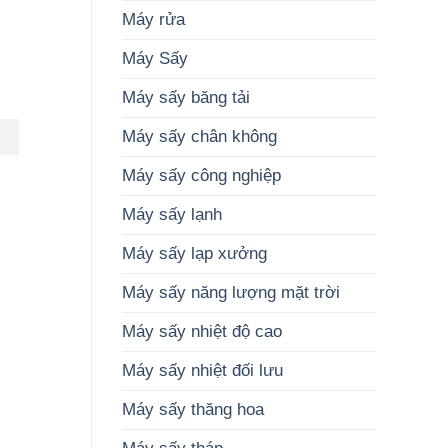
thiết
cao
Máy rửa
kế
chất
dây
lượng
Máy Sấy
chuyền
nông
sản
sản
xuất
Máy sấy băng tải
Máy sấy chân không
Máy sấy công nghiệp
Máy sấy lạnh
Máy sấy lạp xưởng
Máy sấy năng lượng mặt trời
Máy sấy nhiệt độ cao
Máy sấy nhiệt đối lưu
Máy sấy thăng hoa