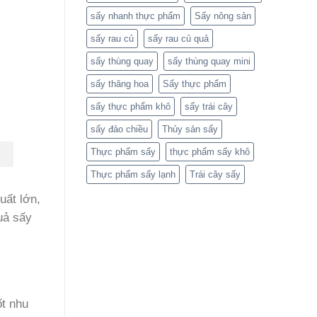
sấy nhanh thực phẩm
Sấy nông sản
sấy rau củ
sấy rau củ quả
sấy thùng quay
sấy thùng quay mini
sấy thăng hoa
Sấy thực phẩm
sấy thực phẩm khô
sấy trái cây
sấy đảo chiều
Thủy sản sấy
Thực phẩm sấy
thực phẩm sấy khô
Thực phẩm sấy lạnh
Trái cây sấy
uất lớn,
uả sấy
t nhu