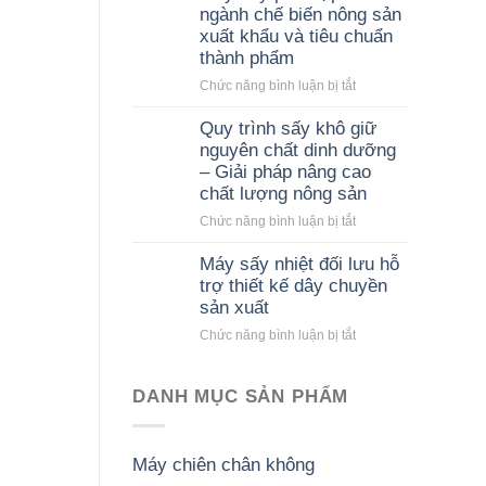
ngành chế biến nông sản
xuất khẩu và tiêu chuẩn
thành phẩm
ở
Chức năng bình luận bị tắt
Máy
sấy
Quy trình sấy khô giữ
phù
nguyên chất dinh dưỡng
hợp
– Giải pháp nâng cao
với
chất lượng nông sản
ngành
ở
Chức năng bình luận bị tắt
chế
Quy
biến
trình
nông
Máy sấy nhiệt đối lưu hỗ
sấy
sản
trợ thiết kế dây chuyền
khô
xuất
sản xuất
giữ
khẩu
ở
Chức năng bình luận bị tắt
nguyên
và
Máy
chất
tiêu
sấy
dinh
chuẩn
nhiệt
DANH MỤC SẢN PHẨM
dưỡng
thành
đối
–
phẩm
lưu
Giải
hỗ
pháp
Máy chiên chân không
trợ
nâng