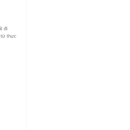
t đi
 từ thực