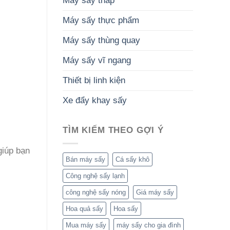
Máy sấy tháp
Máy sấy thực phẩm
Máy sấy thùng quay
Máy sấy vĩ ngang
Thiết bị linh kiện
Xe đẩy khay sấy
TÌM KIẾM THEO GỢI Ý
giúp bạn
Bán máy sấy
Cá sấy khô
Công nghệ sấy lạnh
công nghệ sấy nóng
Giá máy sấy
Hoa quả sấy
Hoa sấy
Mua máy sấy
máy sấy cho gia đình