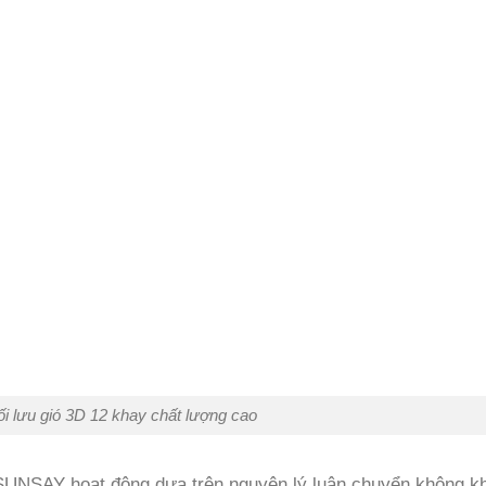
i lưu gió 3D 12 khay chất lượng cao
 SUNSAY hoạt động dựa trên nguyên lý luân chuyển không k