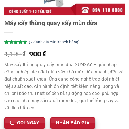
Máy sấy thùng quay sấy mùn dừa
(
2
đánh giá của khách hàng)
5.00
2
trên 5
Giá
Giá
1,100
₫
900
₫
dựa trên
đánh giá
gốc
hiện
Máy sấy thùng quay sấy mùn dừa SUNSAY – giải pháp
là:
tại
công nghiệp hiện đại giúp sấy khô mùn dừa nhanh, đều và
1,100 ₫.
là:
đạt chuẩn xuất khẩu. Ứng dụng công nghệ trao đổi nhiệt
900 ₫.
hiệu suất cao, vận hành ổn định, tiết kiệm năng lượng và
chi phí bảo trì. Thiết kế bền bỉ, tự động hóa cao, phù hợp
cho các nhà máy sản xuất mùn dừa, giá thể trồng cây và
vật liệu hữu cơ.
GỌI NGAY
NHẬN BÁO GIÁ