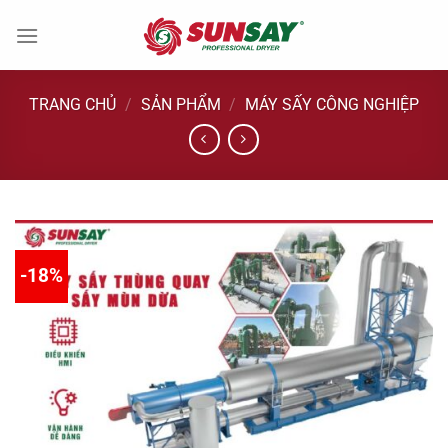
Chuyển
đến
nội
dung
TRANG CHỦ
/
SẢN PHẨM
/
MÁY SẤY CÔNG NGHIỆP
-18%