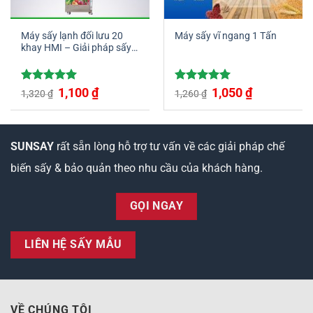
Máy sấy lạnh đối lưu 20
Máy sấy vĩ ngang 1 Tấn
khay HMI – Giải pháp sấy
tối ưu cho doanh nghiệp
Giá
Giá
Giá
Giá
Được xếp
1,100
₫
Được xếp
1,050
₫
1,320
₫
1,260
₫
gốc
hiện
gốc
hiện
hạng
5.00
hạng
5.00
là:
tại
là:
tại
5 sao
5 sao
1,320 ₫.
là:
1,260 ₫.
là:
1,100 ₫.
1,050 ₫.
SUNSAY
rất sẵn lòng hỗ trợ tư vấn về các giải pháp chế
biến sấy & bảo quản theo nhu cầu của khách hàng.
GỌI NGAY
LIÊN HỆ SẤY MẪU
VỀ CHÚNG TÔI