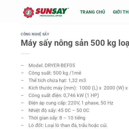
Chuyển
đến
TRANG CHỦ
GIỚI TH
nội
dung
CÔNG NGHỆ SẤY
Máy sấy nông sản 500 kg loạ
– Model: DRYER-BEF05
– Công suất: 500 kg /1mẻ
– Thể tích chứa hạt: 1,32 m3
– Kích thước máy (mm): 1000 (L) x 2000 (W) x
– Công suất điện: 0,746 kW (1 HP)
– Điện áp cung cấp: 220V, 1 phase, 50 Hz
– Nhiệt độ sấy: 45 0C – 50 0C
– Thời gian sấy: 8 – 10 tiếng
– Lò đốt: Loại lò than đá, trấu hoặc củi.