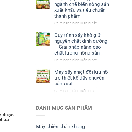
ngành chế biến nông sản
xuất khẩu và tiêu chuẩn
thành phẩm
ở
Chức năng bình luận bị tắt
Máy
sấy
Quy trình sấy khô giữ
phù
nguyên chất dinh dưỡng
hợp
– Giải pháp nâng cao
với
chất lượng nông sản
ngành
ở
Chức năng bình luận bị tắt
chế
Quy
biến
trình
nông
Máy sấy nhiệt đối lưu hỗ
sấy
sản
trợ thiết kế dây chuyền
khô
xuất
sản xuất
giữ
khẩu
ở
Chức năng bình luận bị tắt
nguyên
và
Máy
chất
tiêu
sấy
dinh
chuẩn
nhiệt
DANH MỤC SẢN PHẨM
dưỡng
thành
đối
–
phẩm
n được
lưu
Giải
ệt ưa
hỗ
pháp
Máy chiên chân không
trợ
nâng