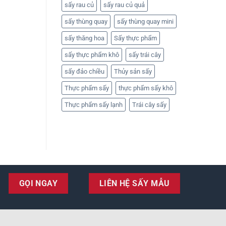
sấy rau củ
sấy rau củ quả
sấy thùng quay
sấy thùng quay mini
sấy thăng hoa
Sấy thực phẩm
sấy thực phẩm khô
sấy trái cây
sấy đảo chiều
Thủy sản sấy
Thực phẩm sấy
thực phẩm sấy khô
Thực phẩm sấy lạnh
Trái cây sấy
GỌI NGAY
LIÊN HỆ SẤY MẪU