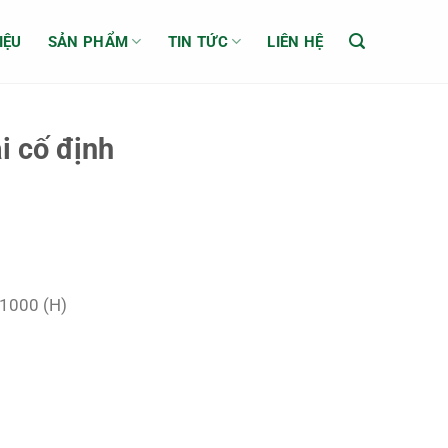
IỆU
SẢN PHẨM
TIN TỨC
LIÊN HỆ
i cố định
 1000 (H)