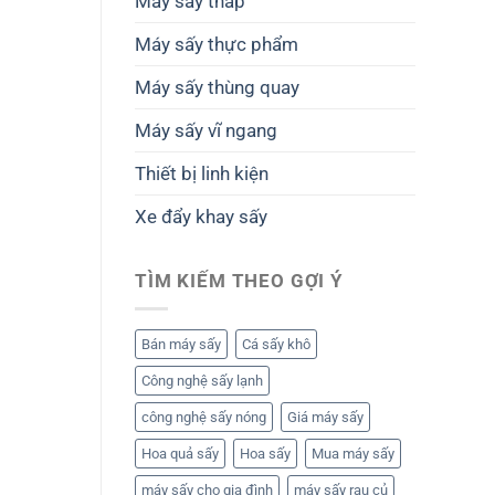
Máy sấy tháp
Máy sấy thực phẩm
Máy sấy thùng quay
Máy sấy vĩ ngang
Thiết bị linh kiện
Xe đẩy khay sấy
TÌM KIẾM THEO GỢI Ý
Bán máy sấy
Cá sấy khô
Công nghệ sấy lạnh
công nghệ sấy nóng
Giá máy sấy
Hoa quả sấy
Hoa sấy
Mua máy sấy
máy sấy cho gia đình
máy sấy rau củ