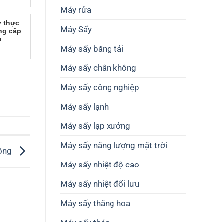
thiết
cao
Máy rửa
kế
chất
dây
lượng
y thực
Máy Sấy
chuyền
ng cấp
nông
sản
n
sản
xuất
Máy sấy băng tải
Máy sấy chân không
Máy sấy công nghiệp
Máy sấy lạnh
Máy sấy lạp xưởng
Máy sấy năng lượng mặt trời
động
Máy sấy nhiệt độ cao
Máy sấy nhiệt đối lưu
Máy sấy thăng hoa