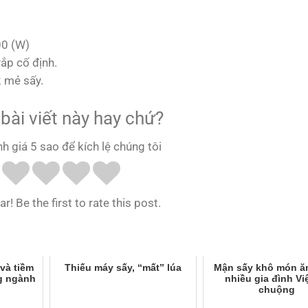
00 (W)
ắp cố định.
2 mẻ sấy.
bài viết này hay chứ?
nh giá 5 sao để kích lệ chúng tôi
r! Be the first to rate this post.
và tiềm
Thiếu máy sấy, “mất” lúa
Mận sấy khô món ă
ng ngành
nhiều gia đình Vi
chuộng