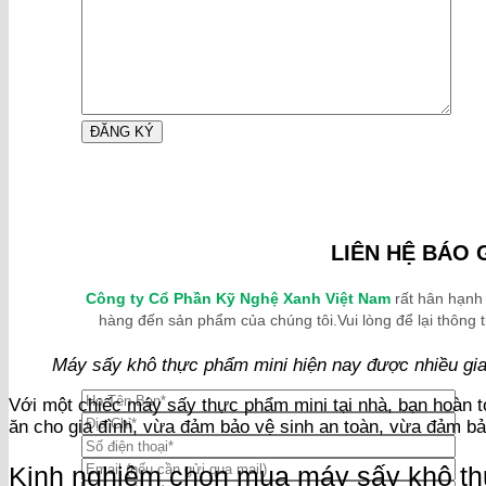
LIÊN HỆ BÁO 
Công ty Cổ Phần Kỹ Nghệ Xanh Việt Nam
rất hân hạnh
hàng đến sản phẩm của chúng tôi.Vui lòng để lại thông ti
Máy sấy khô thực phẩm mini hiện nay được nhiều gia
Với một chiếc máy sấy thực phẩm mini tại nhà, bạn hoàn t
ăn cho gia đình, vừa đảm bảo vệ sinh an toàn, vừa đảm bả
Kinh nghiệm chọn mua máy sấy khô th