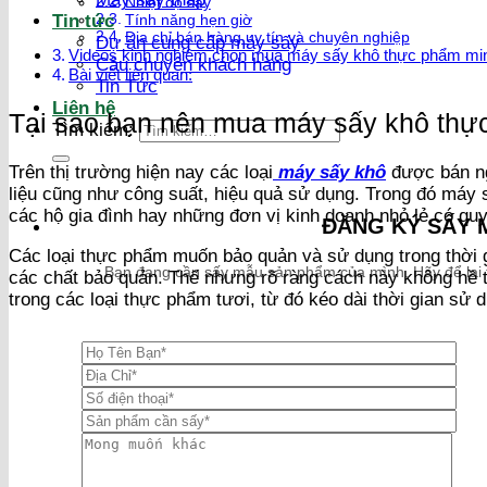
Nhiệt độ sấy
Tin tức
Tính năng hẹn giờ
Địa chỉ bán hàng uy tín và chuyên nghiệp
Dự án cung cấp máy sấy
Videos kinh nghiệm chọn mua máy sấy khô thực phẩm mini
Câu chuyện khách hàng
Bài viết liên quan:
Tin Tức
Liên hệ
Tại sao bạn nên mua máy sấy khô thự
Tìm kiếm:
Trên thị trường hiện nay các loại
máy sấy khô
được bán ng
liệu cũng như công suất, hiệu quả sử dụng. Trong đó máy
các hộ gia đình hay những đơn vị kinh doanh nhỏ lẻ có qu
ĐĂNG KÝ SẤY 
Các loại thực phẩm muốn bảo quản và sử dụng trong thời gi
Bạn đang cần sấy mẫu sản phẩm của mình. Hãy để lại thô
các chất bảo quản. Thế nhưng rõ ràng cách này không hề 
trong các loại thực phẩm tươi, từ đó kéo dài thời gian sử