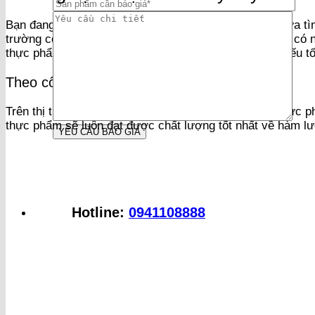
Bạn đang có nhu cầu sử dụng máy sấy khô nhưng chưa tìm 
trường có khá nhiều loại máy sấy đa dạng. Mỗi loại lại 
thực phẩm chất lượng bạn có thể căn cứ vào những yếu tố
Theo công suất máy
Trên thị trường hiện nay, hầu hết các mẫu máy sấy thực p
thực phẩm sẽ luôn đạt được chất lượng tốt nhất về hàm l
Hotline:
0941108888