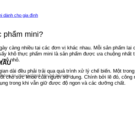
 dành cho gia đình
c phẩm mini?
ày càng nhiều tại các đơn vị khác nhau. Mỗi sản phẩm lại
 sấy khô thực phẩm mini là sản phẩm được ưa chuộng nhất t
y mô nhỏ.
MẪU
an dài đều phải trải qua quá trình xử lý chế biến. Một tron
ng tin chúng tôi sẽ liên hệ lại ngay.
tốt cho sức khoẻ của người sử dụng. Chính bởi lẽ đó, côn
 dụng trong khi vẫn giữ được độ ngon và các dưỡng chất.