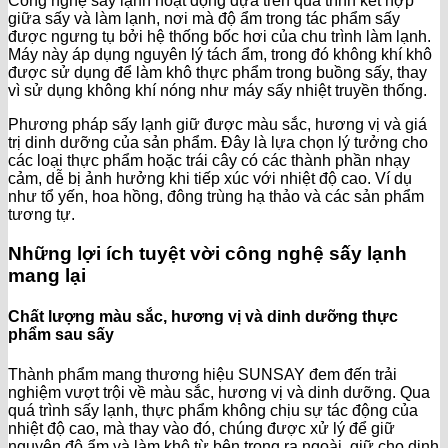
Công nghệ sấy lạnh hoạt động dựa trên quá trình kết hợp
giữa sấy và làm lạnh, nơi mà độ ẩm trong tác phẩm sấy
được ngưng tụ bởi hệ thống bốc hơi của chu trình làm lạnh.
Máy này áp dụng nguyên lý tách ẩm, trong đó không khí khô
được sử dụng để làm khô thực phẩm trong buồng sấy, thay
vì sử dụng không khí nóng như máy sấy nhiệt truyền thống.
Phương pháp sấy lạnh giữ được màu sắc, hương vị và giá
trị dinh dưỡng của sản phẩm. Đây là lựa chọn lý tưởng cho
các loại thực phẩm hoặc trái cây có các thành phần nhạy
cảm, dễ bị ảnh hưởng khi tiếp xúc với nhiệt độ cao. Ví dụ
như tổ yến, hoa hồng, đông trùng hạ thảo và các sản phẩm
tương tự.
Những lợi ích tuyệt vời công nghệ sấy lạnh
mang lại
Chất lượng màu sắc, hương vị và dinh dưỡng thực
phẩm sau sấy
Thành phẩm mang thương hiệu SUNSAY đem đến trải
nghiệm vượt trội về màu sắc, hương vị và dinh dưỡng. Qua
quá trình sấy lạnh, thực phẩm không chịu sự tác động của
nhiệt độ cao, mà thay vào đó, chúng được xử lý để giữ
nguyên độ ẩm và làm khô từ bên trong ra ngoài, giữ cho dinh