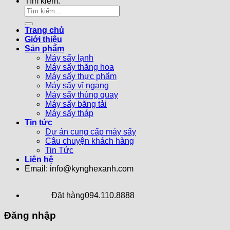
Tìm kiếm:
Trang chủ
Giới thiệu
Sản phẩm
Máy sấy lạnh
Máy sấy thăng hoa
Máy sấy thực phẩm
Máy sấy vĩ ngang
Máy sấy thùng quay
Máy sấy băng tải
Máy sấy tháp
Tin tức
Dự án cung cấp máy sấy
Câu chuyện khách hàng
Tin Tức
Liên hệ
Email: info@kynghexanh.com
Đặt hàng
094.110.8888
Đăng nhập