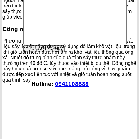
nguồn năng lượng tái tạo khác. Thế giới ngày càng hiện đại,
trên thị trường đã xuất hiện nhiều máy móc và công nghệ
sấy thực phẩm tiên tiến hỗ trợ cho quá trình sấy thực phẩm
giúp việc sấy khô thực phẩm trở nên dễ dàng hơn.
Công nghệ sấy nhiệt đối lưu
Phương pháp này sử dụng nhiệt độ để loại bỏ độ ẩm từ vật
liệu sấy. Nhiệt năng được sử dụng để làm khô vật liệu, trong
khi gió tuần hoàn đưa hơi ẩm ra khỏi vật liệu thông qua ống
xả. Nhiệt độ trung bình của quá trình sấy thực phẩm này
thường trên 40 độ C, tùy thuộc vào thiết bị cụ thể. Công nghệ
này hiệu quả hơn so với phơi nắng thủ công vì thực phẩm
được tiếp xúc liên tục với nhiệt và gió tuần hoàn trong suốt
quá trình sấy.
Hotline:
0941108888