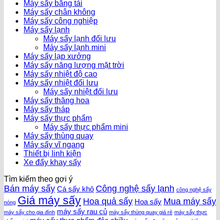
Máy sấy băng tải
Máy sấy chân không
Máy sấy công nghiệp
Máy sấy lạnh
Máy sấy lạnh đối lưu
Máy sấy lạnh mini
Máy sấy lạp xưởng
Máy sấy năng lượng mặt trời
Máy sấy nhiệt độ cao
Máy sấy nhiệt đối lưu
Máy sấy nhiệt đối lưu
Máy sấy thăng hoa
Máy sấy tháp
Máy sấy thực phẩm
Máy sấy thực phẩm mini
Máy sấy thùng quay
Máy sấy vĩ ngang
Thiết bị linh kiện
Xe đẩy khay sấy
Tìm kiếm theo gợi ý
Bán máy sấy
Công nghệ sấy lạnh
Cá sấy khô
công nghệ sấy
Giá máy sấy
Hoa quả sấy
Mua máy sấy
Hoa sấy
nóng
máy sấy rau củ
máy sấy cho gia đình
máy sấy thùng quay giá rẻ
máy sấy thực