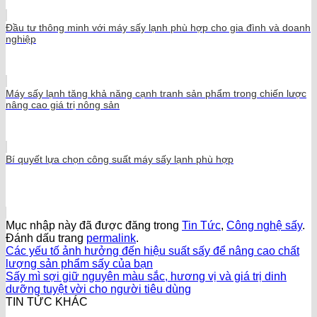
Đầu tư thông minh với máy sấy lạnh phù hợp cho gia đình và doanh
nghiệp
Máy sấy lạnh tăng khả năng cạnh tranh sản phẩm trong chiến lược
nâng cao giá trị nông sản
Bí quyết lựa chọn công suất máy sấy lạnh phù hợp
Mục nhập này đã được đăng trong
Tin Tức
,
Công nghệ sấy
.
Đánh dấu trang
permalink
.
Các yếu tố ảnh hưởng đến hiệu suất sấy để nâng cao chất
lượng sản phẩm sấy của bạn
Sấy mì sợi giữ nguyên màu sắc, hương vị và giá trị dinh
dưỡng tuyệt vời cho người tiêu dùng
TIN TỨC KHÁC