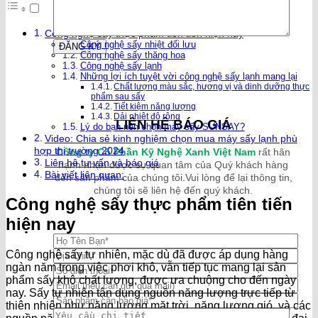
Công nghệ sấy thực phẩm tiên tiến hiện nay
Công nghệ sấy nhiệt đối lưu
Công nghệ sấy thăng hoa
Công nghệ sấy lạnh
Những lợi ích tuyệt vời công nghệ sấy lạnh mang lại
Chất lượng màu sắc, hương vị và dinh dưỡng thực
phẩm sau sấy
Tiết kiệm năng lượng
Dải nhiệt độ rộng
LIÊN HỆ BÁO GIÁ
Lý do bạn nên chọn máy sấy SUNSAY?
Video: Chia sẻ kinh nghiệm chọn mua máy sấy lạnh phù
hợp thị trường 2024
Công ty Cổ Phần Kỹ Nghệ Xanh Việt Nam
rất hân
Liên hệ tư vấn và báo giá
hạnh nhận được sự quan tâm của Quý khách hàng
Bài viết liên quan:
đến sản phẩm của chúng tôi.Vui lòng để lại thông tin,
chúng tôi sẽ liên hệ đến quý khách.
Công nghệ sấy thực phẩm tiên tiến
hiện nay
Công nghệ sấy tự nhiên, mặc dù đã được áp dụng hàng
ngàn năm trong việc phơi khô, vẫn tiếp tục mang lại sản
phẩm sấy khô chất lượng, được ưa chuộng cho đến ngày
nay. Sấy tự nhiên tận dụng nguồn năng lượng trực tiếp từ
thiên nhiên như năng lượng mặt trời, năng lượng gió, và các