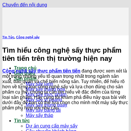
Chuyển đến nội dung
Tin Tức
,
Công nghệ sấy
Tìm hiểu công nghệ sấy thực phẩm
tiên tiến trên thị trường hiện nay
Trang chủ
Công nghệ sấy thực phẩm tiên tiến
đang được xem xét là
Giới thiệu
một trong những yếu tố quan trọng nhất trong ngành sản
Sản phẩm
xuất, bảo quản và chế biến nông sản. Tuy nhiên, để hiểu rõ
Máy sấy lạnh
hơn về từng loại công nghệ sấy và lựa chọn đúng cho sản
Máy sấy thăng hoa
phẩm cụ thể, chúng ta cần tìm hiểu về đặc điểm của từng
Máy sấy thực phẩm
loại sản phẩm. Hãy cùng tôi khám phá điều này qua bài viết
Máy sấy vĩ ngang
dưới đây để bạn có thể lựa chọn cho mình một máy sấy thực
Máy sấy thùng quay
phẩm phù hợp với nhu cầu.
Máy sấy băng tải
Máy sấy tháp
Tin tức
Dự án cung cấp máy sấy