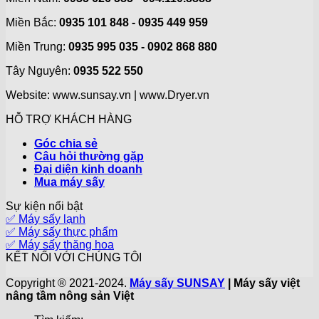
Miền Bắc:
0935 101 848 - 0935 449 959
Miền Trung:
0935 995 035 - 0902 868 880
Tây Nguyên:
0935 522 550
Website: www.sunsay.vn | www.Dryer.vn
HỖ TRỢ KHÁCH HÀNG
Góc chia sẻ
Câu hỏi thường gặp
Đại diện kinh doanh
Mua máy sấy
Sự kiện nổi bật
✅ Máy sấy lạnh
✅ Máy sấy thực phẩm
✅ Máy sấy thăng hoa
KẾT NỐI VỚI CHÚNG TÔI
Copyright ® 2021-2024.
Máy sấy SUNSAY
| Máy sấy việt
nâng tầm nông sản Việt