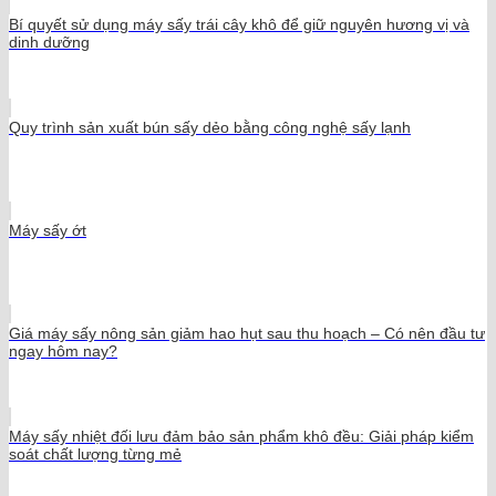
Bí quyết sử dụng máy sấy trái cây khô để giữ nguyên hương vị và
dinh dưỡng
Quy trình sản xuất bún sấy dẻo bằng công nghệ sấy lạnh
Máy sấy ớt
Giá máy sấy nông sản giảm hao hụt sau thu hoạch – Có nên đầu tư
ngay hôm nay?
Máy sấy nhiệt đối lưu đảm bảo sản phẩm khô đều: Giải pháp kiểm
soát chất lượng từng mẻ