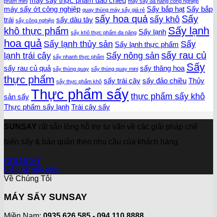
máy sấy thực phẩm đảo chiều
phẩm mini
máy sấy đa năng công nghiệp
máy sấy ớt công nghiệp
Sấy bắp hạt
Sấy bắp
quay thùng máy sấy giá rẻ
sấy hoa quả
Sấy
sấy khô
trái
sấy dâu tây
sấy công nghiệp
Sấy lạnh
khô thực phẩm
Sấy lạnh
sấy khô thực phẩm đa năng
hoa quả
Sấy lạnh thủy sản
Sấy
Sấy lạnh thực phẩm
sấy rau củ
lạnh trái cây
Sấy nông sản
sấy nhanh thực phẩm
Sấy
sấy rau củ quả
sấy thăng hoa
sấy thùng quay
sấy thùng quay mini
thực phẩm
sấy trái cây
sấy đảo chiều
Thủy
sấy thực phẩm khô
Thực phẩm sấy
thực phẩm sấy khô
sản sấy
Thực phẩm sấy lạnh
Trái cây sấy
SUNSAY
rất sẵn lòng hỗ trợ tư vấn về các giải pháp chế
biến sấy & bảo quản theo nhu cầu của khách hàng.
GỌI NGAY
Liên hệ sấy mẫu
Về Chúng Tôi
MÁY SẤY SUNSAY
Miền Nam:
0935 626 585 - 094.110.8888